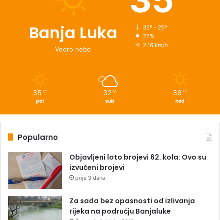
Banja Luka
35º - 25º
27%
2.16 km/h
Vedro nebo
35
32
36
℃
℃
℃
pet
sub
ned
Popularno
Objavljeni loto brojevi 62. kola: Ovo su
izvučeni brojevi
prije 3 dana
Za sada bez opasnosti od izlivanja
rijeka na području Banjaluke