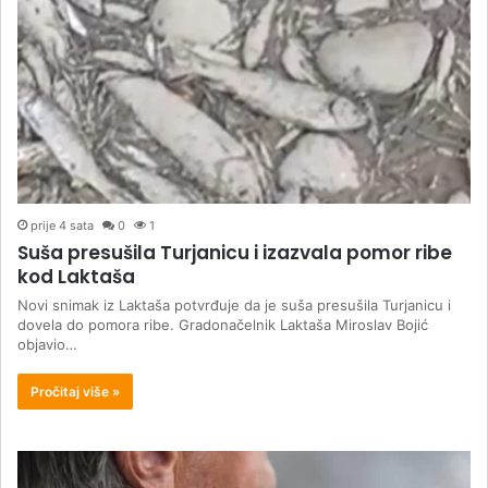
prije 4 sata
0
1
Suša presušila Turjanicu i izazvala pomor ribe
kod Laktaša
Novi snimak iz Laktaša potvrđuje da je suša presušila Turjanicu i
dovela do pomora ribe. Gradonačelnik Laktaša Miroslav Bojić
objavio…
Pročitaj više »