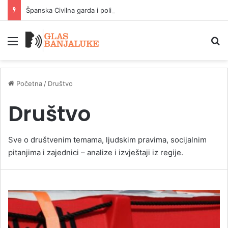
Španska Civilna garda i policija razbile veliku mrežu za krijumčarenje ljudi na Mediteranu
Meni
P
Početna
/
Društvo
Društvo
Sve o društvenim temama, ljudskim pravima, socijalnim
pitanjima i zajednici – analize i izvještaji iz regije.