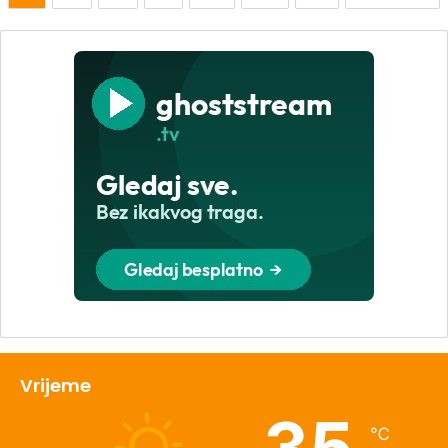
Vrijeme
35
℃