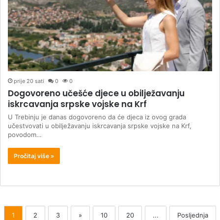
prije 20 sati
0
0
Dogovoreno učešće djece u obilježavanju
iskrcavanja srpske vojske na Krf
U Trebinju je danas dogovoreno da će djeca iz ovog grada
učestvovati u obilježavanju iskrcavanja srpske vojske na Krf,
povodom…
Pročitaj više »
1
2
3
»
10
20
...
Posljednja