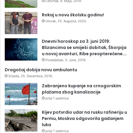
Četvrtak, 9. Maja, 2019.
Rokaj u novu školsku godinu!
Utorak, 25. Augusta, 2020.
Dnevni horoskop za 3. juni 2019:
Blizancima se smiješi dobitak, Škorpija
u novoj avanturi, Ribe preopterećene….
Ponedjeljak, 3. Juna, 2019.
Dragočaj dobija novu ambulantu
Srijeda, 25. Decembra, 2019.
Zabranjeno kupanje na crnogorskim
plažama zbog kanalizacije
prije 1 sedmica
Kijev potvrdio udar na rusku rafineriju u
Permu, Moskva odgovorila gađanjem
luka
prije 1 sedmica