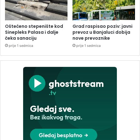
Oštećeno stepenište kod
Grad raspisao poziv: javni
Sinepleks Palasa i dalje
prevoz u Banjaluci dobija
čeka sanaciju
nove prevoznike
prije 1 sedmica
prije 1 sedmica