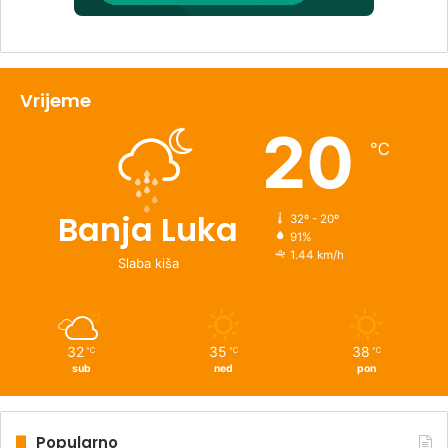
Vrijeme
20
℃
Banja Luka
32º - 20º
91%
1.44 km/h
Slaba kiša
32
35
38
℃
℃
℃
sub
ned
pon
Popularno