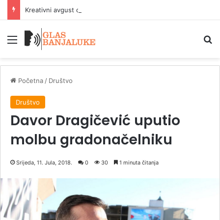
Kreativni avgust od 10. do 22. avgusta u Parku Mladen Stojanović
Meni
P
Početna
/
Društvo
Društvo
Davor Dragičević uputio
molbu gradonačelniku
Srijeda, 11. Jula, 2018.
0
30
1 minuta čitanja