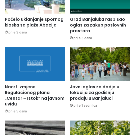
Počelo uklanjanje spornog
Grad Banjaluka raspisao
kioska sa plaže Abacija
oglas za zakup poslovnih
prostora
prije 3 dana
prije 5 dana
Nacrt izmjene
Javni oglas za dodjelu
Regulacionog plana
lokacija za godišnju
„Centar – Istok“ na javnom
prodaju u Banjaluci
uvidu
prije 1 sedmica
prije 5 dana