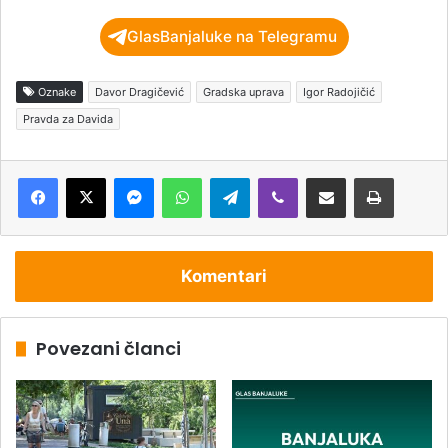
GlasBanjaluke na Telegramu
Oznake
Davor Dragičević
Gradska uprava
Igor Radojičić
Pravda za Davida
Messenger
WhatsApp
Telegram
Viber
Podijeli putem e-pošte
Štampaj
Komentari
Povezani članci