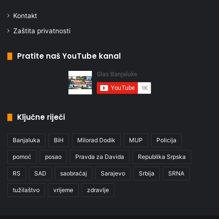
Kontakt
Zaštita privatnosti
Pratite naš YouTube kanal
Ključne riječi
Banjaluka
BiH
Milorad Dodik
MUP
Policija
pomoć
posao
Pravda za Davida
Republika Srpska
RS
SAD
saobraćaj
Sarajevo
Srbija
SRNA
tužilaštvo
vrijeme
zdravlje