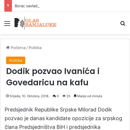
Borac savladao Velež na početku odbrane titule
Meni
P
Početna
/
Politika
Politika
Dodik pozvao Ivanića i
Govedaricu na kafu
Srijeda, 10. Oktobra, 2018.
0
25
Manje od minuta
Predsjednik Republike Srpske Milorad Dodik
pozvao je danas kandidate opozicije za srpskog
člana Predsjedništva BiH i predsjednika