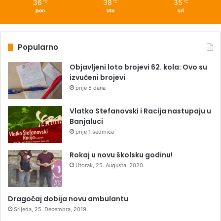
36
38
35
℃
℃
℃
pon
uto
sri
Popularno
Objavljeni loto brojevi 62. kola: Ovo su
izvučeni brojevi
prije 5 dana
Vlatko Stefanovski i Racija nastupaju u
Banjaluci
prije 1 sedmica
Rokaj u novu školsku godinu!
Utorak, 25. Augusta, 2020.
Dragočaj dobija novu ambulantu
Srijeda, 25. Decembra, 2019.