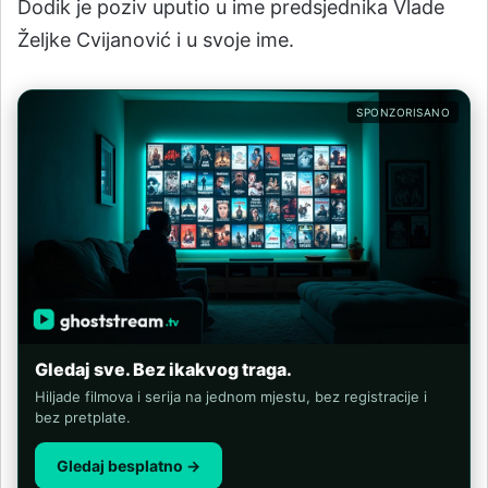
Dodik je poziv uputio u ime predsjednika Vlade
Željke Cvijanović i u svoje ime.
SPONZORISANO
Gledaj sve. Bez ikakvog traga.
Hiljade filmova i serija na jednom mjestu, bez registracije i
bez pretplate.
Gledaj besplatno →