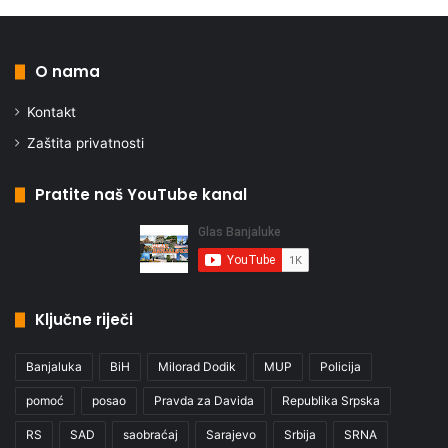
O nama
Kontakt
Zaštita privatnosti
Pratite naš YouTube kanal
Ključne riječi
Banjaluka
BiH
Milorad Dodik
MUP
Policija
pomoć
posao
Pravda za Davida
Republika Srpska
RS
SAD
saobraćaj
Sarajevo
Srbija
SRNA