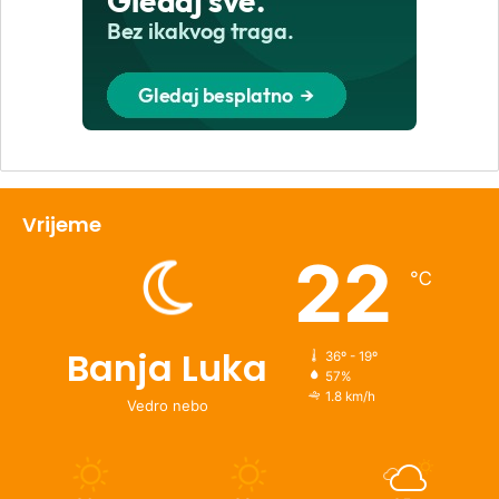
Vrijeme
22
℃
Banja Luka
36º - 19º
57%
1.8 km/h
Vedro nebo