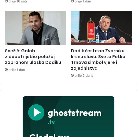
prije 16 sati
prije 1 dan
Snežič: Golob
Dodik čestitao Zvorniku
zloupotrijebio položaj
krsnu slavu: Sveta Petka
zabranom ulaska Dodiku
Trnova simbol vjere i
zajedništva
prije 1 dan
prije 2 dana