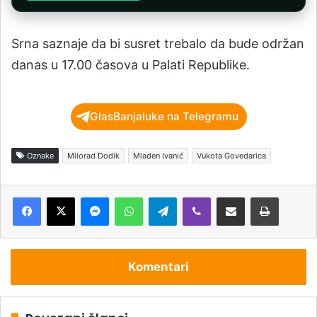
Srna saznaje da bi susret trebalo da bude održan
danas u 17.00 časova u Palati Republike.
GlasBanjaluke na Telegramu
Oznake
Milorad Dodik
Mladen Ivanić
Vukota Govedarica
Messenger
WhatsApp
Telegram
Viber
Podijeli putem e-pošte
Štampaj
Komentari