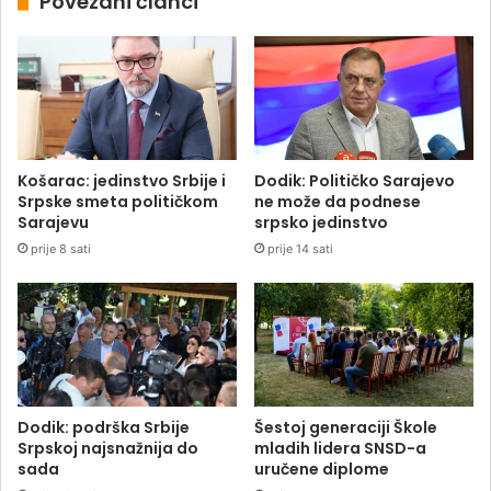
Povezani članci
Košarac: jedinstvo Srbije i
Dodik: Političko Sarajevo
Srpske smeta političkom
ne može da podnese
Sarajevu
srpsko jedinstvo
prije 8 sati
prije 14 sati
Dodik: podrška Srbije
Šestoj generaciji Škole
Srpskoj najsnažnija do
mladih lidera SNSD-a
sada
uručene diplome