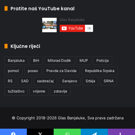
Pratite naš YouTube kanal
Ključne riječi
Banjaluka
BiH
Milorad Dodik
MUP
Policija
pomoć
posao
Pravda za Davida
Republika Srpska
RS
SAD
saobraćaj
Sarajevo
Srbija
SRNA
tužilaštvo
vrijeme
zdravlje
© Copyright 2018-2026 Glas Banjaluke, Sva prava zadržana