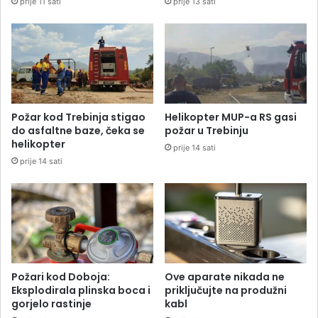
prije 11 sati
prije 13 sati
Požar kod Trebinja stigao
Helikopter MUP-a RS gasi
do asfaltne baze, čeka se
požar u Trebinju
helikopter
prije 14 sati
prije 14 sati
Požari kod Doboja:
Ove aparate nikada ne
Eksplodirala plinska boca i
priključujte na produžni
gorjelo rastinje
kabl