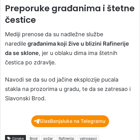
Preporuke građanima i štetne
čestice
Mediji prenose da su nadležne službe
naredile
građanima koji žive u blizini Rafinerije
da se sklone
, jer u oblaku dima ima štetnih
čestica po zdravlje.
Navodi se da su od jačine eksplozije pucala
stakla na prozorima u gradu, te da se zatresao i
Slavonski Brod.
GlasBanjaluke na Telegramu
Oznake
Brod
požar
Rafinerija
vatrogasci