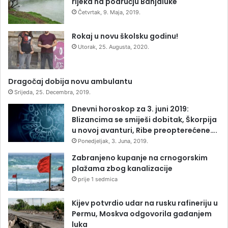
rijeka na području Banjaluke
Četvrtak, 9. Maja, 2019.
Rokaj u novu školsku godinu!
Utorak, 25. Augusta, 2020.
Dragočaj dobija novu ambulantu
Srijeda, 25. Decembra, 2019.
Dnevni horoskop za 3. juni 2019:
Blizancima se smiješi dobitak, Škorpija
u novoj avanturi, Ribe preopterećene….
Ponedjeljak, 3. Juna, 2019.
Zabranjeno kupanje na crnogorskim
plažama zbog kanalizacije
prije 1 sedmica
Kijev potvrdio udar na rusku rafineriju u
Permu, Moskva odgovorila gađanjem
luka