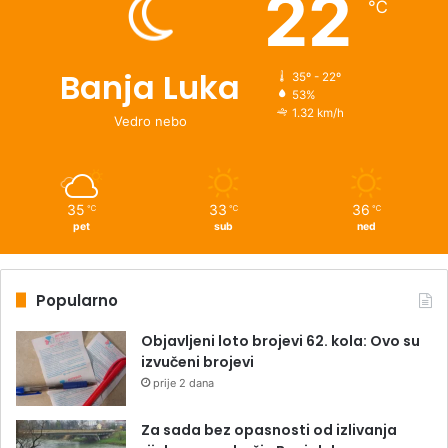
22
℃
Banja Luka
35º - 22º
53%
1.32 km/h
Vedro nebo
35
33
36
℃
℃
℃
pet
sub
ned
Popularno
Objavljeni loto brojevi 62. kola: Ovo su
izvučeni brojevi
prije 2 dana
Za sada bez opasnosti od izlivanja