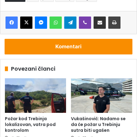
Messenger
WhatsApp
Telegram
Viber
Podijeli putem e-pošte
Štampaj
Komentari
Povezani članci
Požar kod Trebinja
Vukašinović: Nadamo se
lokalizovan, vatra pod
da će požar u Trebinju
kontrolom
sutra biti ugašen