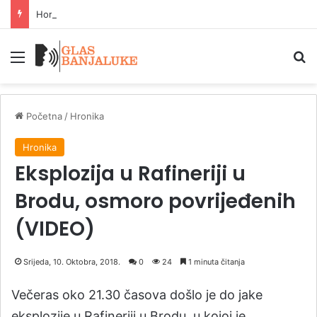
Horoskop za 7. avgust: Šta kažu zvijezde
Meni
P
Početna
/
Hronika
Hronika
Eksplozija u Rafineriji u
Brodu, osmoro povrijeđenih
(VIDEO)
Srijeda, 10. Oktobra, 2018.
0
24
1 minuta čitanja
Večeras oko 21.30 časova došlo je do jake
eksplozije u Rafineriji u Brodu, u kojoj je