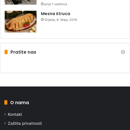
prije 1 sedmica
Mesna štruca
Srijeda, 8. Maja, 2019.
Pratite nas
O nama
Kontakt
Zaštita privatnosti