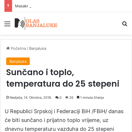
Masakr u školi na Tajlandu: Sedmoro mrtvih, među žrtvama i napadač
Meni
P
Početna
/
Banjaluka
Banjaluka
Sunčano i toplo,
temperatura do 25 stepeni
Nedjelja, 14. Oktobra, 2018.
0
26
1 minuta čitanja
U Republici Srpskoj i Federaciji BiH /FBiH/ danas
će biti sunčano i prijatno toplo vrijeme, uz
dnevnu temperaturu vazduha do 25 stepeni