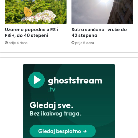
Užareno popodne u RS i
Sutra sunčano i vruće do
FBiH, do 40 stepeni
42 stepena
prije 4 dana
prije 5 dana