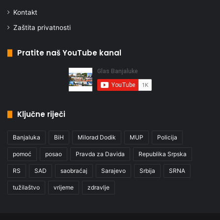
Kontakt
Zaštita privatnosti
Pratite naš YouTube kanal
Ključne riječi
Banjaluka
BiH
Milorad Dodik
MUP
Policija
pomoć
posao
Pravda za Davida
Republika Srpska
RS
SAD
saobraćaj
Sarajevo
Srbija
SRNA
tužilaštvo
vrijeme
zdravlje