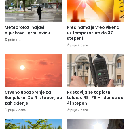
Meteorolozi najavili
Pred nama je vreo vikend
pljuskove i grmljavinu
uz temperature do 37
stepeni
prije 1 sat
prije 2 dana
Crveno upozorenje za
Nastavlja se toplotni
Banjaluku: Do 41 stepen, pa
talas: u RS i FBiH i danas do
zahlađenje
41 stepen
prije 2 dana
prije 2 dana