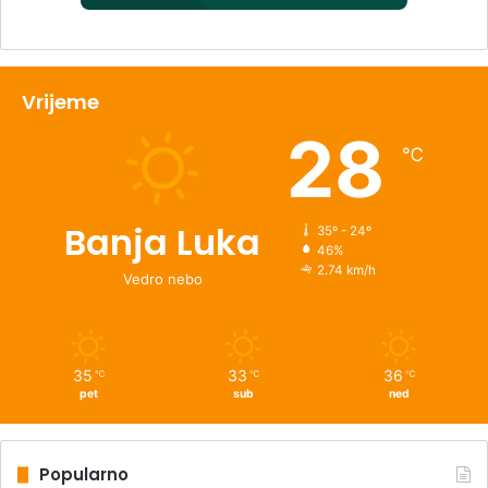
Vrijeme
28
℃
Banja Luka
35º - 24º
46%
2.74 km/h
Vedro nebo
35
33
36
℃
℃
℃
pet
sub
ned
Popularno