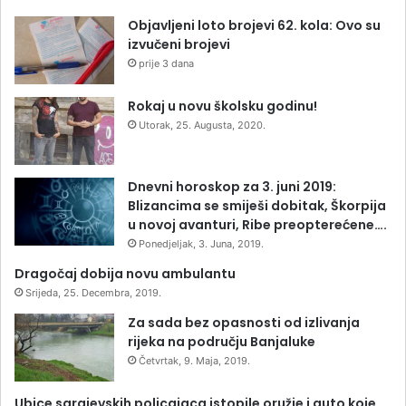
Objavljeni loto brojevi 62. kola: Ovo su
izvučeni brojevi
prije 3 dana
Rokaj u novu školsku godinu!
Utorak, 25. Augusta, 2020.
Dnevni horoskop za 3. juni 2019:
Blizancima se smiješi dobitak, Škorpija
u novoj avanturi, Ribe preopterećene….
Ponedjeljak, 3. Juna, 2019.
Dragočaj dobija novu ambulantu
Srijeda, 25. Decembra, 2019.
Za sada bez opasnosti od izlivanja
rijeka na području Banjaluke
Četvrtak, 9. Maja, 2019.
Ubice sarajevskih policajaca istopile oružje i auto koje