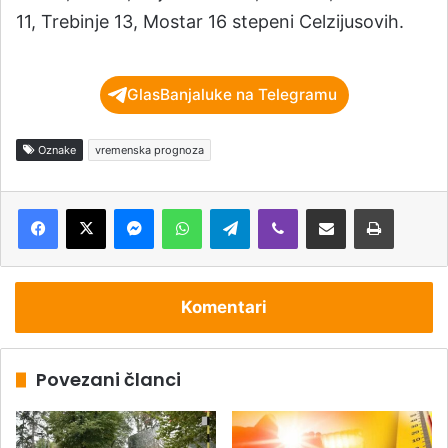
11, Trebinje 13, Mostar 16 stepeni Celzijusovih.
GlasBanjaluke na Telegramu
Oznake
vremenska prognoza
Messenger
WhatsApp
Telegram
Viber
Podijeli putem e-pošte
Štampaj
Komentari
Povezani članci