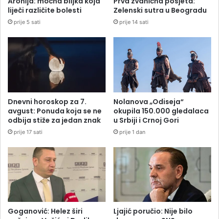
Aronija: moćna biljka koja
Prva zvanična posjeta:
liječi različite bolesti
Zelenski sutra u Beogradu
prije 5 sati
prije 14 sati
Dnevni horoskop za 7.
Nolanova „Odiseja“
avgust: Ponuda koja se ne
okupila 150.000 gledalaca
odbija stiže za jedan znak
u Srbiji i Crnoj Gori
prije 17 sati
prije 1 dan
Goganović: Helez širi
Ljajić poručio: Nije bilo