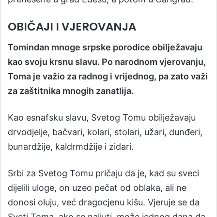
OBIČAJI I VJEROVANJA
Tomindan mnoge srpske porodice obilježavaju
kao svoju krsnu slavu. Po narodnom vjerovanju,
Toma je važio za radnog i vrijednog, pa zato važi
za zaštitnika mnogih zanatlija.
Kao esnafsku slavu, Svetog Tomu obilježavaju
drvodjelje, bačvari, kolari, stolari, užari, dunđeri,
bunardžije, kaldrmdžije i zidari.
Srbi za Svetog Tomu pričaju da je, kad su sveci
dijelili uloge, on uzeo pečat od oblaka, ali ne
donosi oluju, već dragocjenu kišu. Vjeruje se da
Sveti Toma, ako se naljuti, može jednog dana da