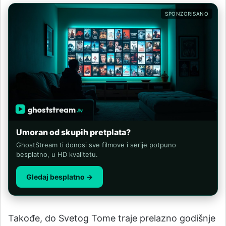
SPONZORISANO
Umoran od skupih pretplata?
GhostStream ti donosi sve filmove i serije potpuno
besplatno, u HD kvalitetu.
Gledaj besplatno →
Takođe, do Svetog Tome traje prelazno godišnje