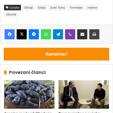
Oznake
Običaji
Srbija
Sveti Toma
Tomindan
vrijeme
zdravlje
Messenger
WhatsApp
Telegram
Viber
Podijeli putem e-pošte
Štampaj
Komentari
Povezani članci