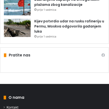
plažama zbog kanalizacije
prije 1 sedmica
Kijev potvrdio udar na rusku rafineriju u
Permu, Moskva odgovorila gađanjem
luka
prije 1 sedmica
Pratite nas
O nama
Kontakt