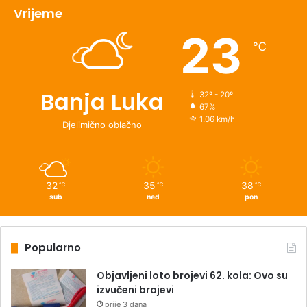
Vrijeme
23
℃
Banja Luka
32º - 20º
67%
1.06 km/h
Djelimično oblačno
32
35
38
℃
℃
℃
sub
ned
pon
Popularno
Objavljeni loto brojevi 62. kola: Ovo su
izvučeni brojevi
prije 3 dana