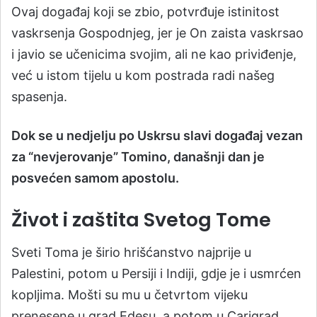
Ovaj događaj koji se zbio, potvrđuje istinitost
vaskrsenja Gospodnjeg, jer je On zaista vaskrsao
i javio se učenicima svojim, ali ne kao priviđenje,
već u istom tijelu u kom postrada radi našeg
spasenja.
Dok se u nedjelju po Uskrsu slavi događaj vezan
za “nevjerovanje” Tomino, današnji dan je
posvećen samom apostolu.
Život i zaštita Svetog Tome
Sveti Toma je širio hrišćanstvo najprije u
Palestini, potom u Persiji i Indiji, gdje je i usmrćen
kopljima. Mošti su mu u četvrtom vijeku
prenesene u grad Edesu, a potom u Carigrad.