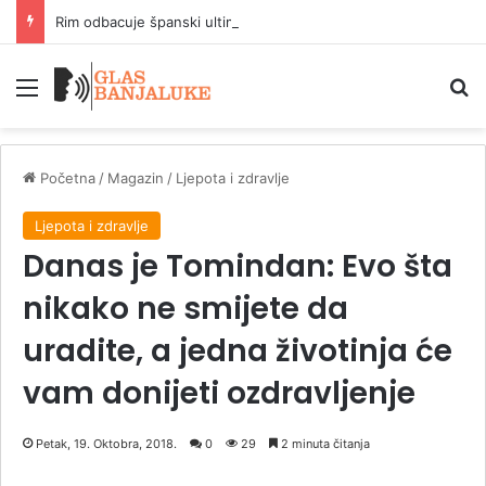
Rim odbacuje španski ultimatum zbog kontrola na granici
Meni
P
Početna
/
Magazin
/
Ljepota i zdravlje
Ljepota i zdravlje
Danas je Tomindan: Evo šta
nikako ne smijete da
uradite, a jedna životinja će
vam donijeti ozdravljenje
Petak, 19. Oktobra, 2018.
0
29
2 minuta čitanja