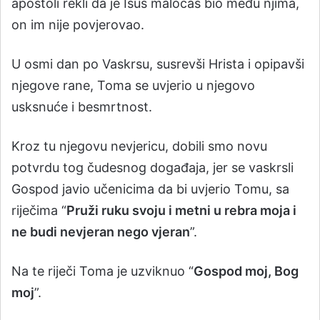
apostoli rekli da je Isus maločas bio među njima,
on im nije povjerovao.
U osmi dan po Vaskrsu, susrevši Hrista i opipavši
njegove rane, Toma se uvjerio u njegovo
usksnuće i besmrtnost.
Kroz tu njegovu nevjericu, dobili smo novu
potvrdu tog čudesnog događaja, jer se vaskrsli
Gospod javio učenicima da bi uvjerio Tomu, sa
riječima “
Pruži ruku svoju i metni u rebra moja i
ne budi nevjeran nego vjeran
”.
Na te riječi Toma je uzviknuo “
Gospod moj, Bog
moj
”.