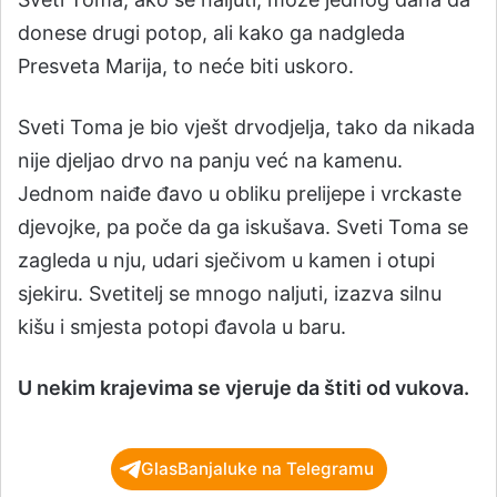
donese drugi potop, ali kako ga nadgleda
Presveta Marija, to neće biti uskoro.
Sveti Toma je bio vješt drvodjelja, tako da nikada
nije djeljao drvo na panju već na kamenu.
Jednom naiđe đavo u obliku prelijepe i vrckaste
djevojke, pa poče da ga iskušava. Sveti Toma se
zagleda u nju, udari sječivom u kamen i otupi
sjekiru. Svetitelj se mnogo naljuti, izazva silnu
kišu i smjesta potopi đavola u baru.
U nekim krajevima se vjeruje da štiti od vukova.
GlasBanjaluke na Telegramu