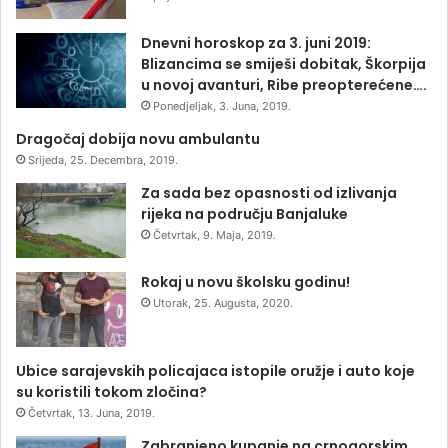
Dnevni horoskop za 3. juni 2019:
Blizancima se smiješi dobitak, Škorpija
u novoj avanturi, Ribe preopterećene….
Ponedjeljak, 3. Juna, 2019.
Dragočaj dobija novu ambulantu
Srijeda, 25. Decembra, 2019.
Za sada bez opasnosti od izlivanja
rijeka na području Banjaluke
Četvrtak, 9. Maja, 2019.
Rokaj u novu školsku godinu!
Utorak, 25. Augusta, 2020.
Ubice sarajevskih policajaca istopile oružje i auto koje
su koristili tokom zločina?
Četvrtak, 13. Juna, 2019.
Zabranjeno kupanje na crnogorskim