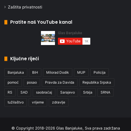
Zaštita privatnosti
Pratite naš YouTube kanal
Ključne riječi
Banjaluka
BiH
Milorad Dodik
MUP
Policija
pomoć
posao
Pravda za Davida
Republika Srpska
RS
SAD
saobraćaj
Sarajevo
Srbija
SRNA
tužilaštvo
vrijeme
zdravlje
© Copyright 2018-2026 Glas Banjaluke, Sva prava zadržana