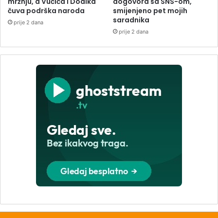
mržnju, a Vučića i Dodika
dogovora sa SNS-om,
čuva podrška naroda
smijenjeno pet mojih
saradnika
prije 2 dana
prije 2 dana