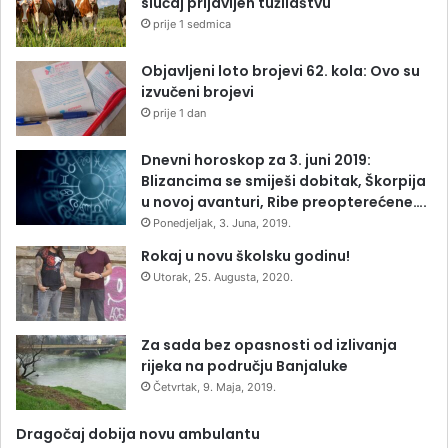
slučaj prijavljen tužilaštvu
prije 1 sedmica
Objavljeni loto brojevi 62. kola: Ovo su
izvučeni brojevi
prije 1 dan
Dnevni horoskop za 3. juni 2019:
Blizancima se smiješi dobitak, Škorpija
u novoj avanturi, Ribe preopterećene….
Ponedjeljak, 3. Juna, 2019.
Rokaj u novu školsku godinu!
Utorak, 25. Augusta, 2020.
Za sada bez opasnosti od izlivanja
rijeka na području Banjaluke
Četvrtak, 9. Maja, 2019.
Dragočaj dobija novu ambulantu