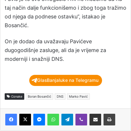
taj način dalje funkcionišemo i zbog toga tražimo
od njega da podnese ostavku”, istakao je
Bosančić.
On je dodao da uvažavaju Pavićeve
dugogodišnje zasluge, ali da je vrijeme za
moderniji i snažniji DNS.
GlasBanjaluke na Telegramu
Oznake
Boran Bosančić
DNS
Marko Pavić
Messenger
WhatsApp
Telegram
Viber
Podijeli putem e-pošte
Štampaj