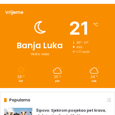
Vrijeme
21
℃
Banja Luka
38º - 21º
49%
1.77 km/h
Vedro nebo
38
35
34
℃
℃
℃
čet
pet
sub
Popularno
Šipovo: Sjekirom posjekao pet krava,