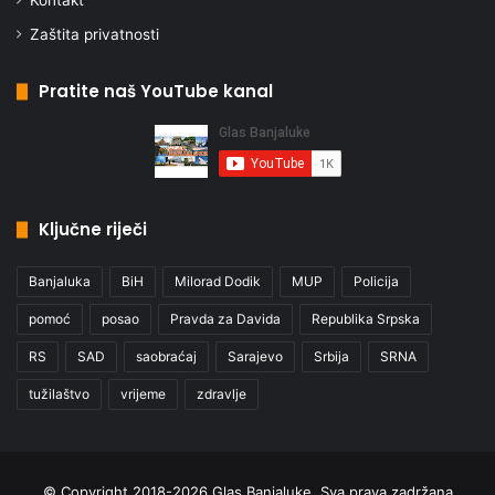
Kontakt
Zaštita privatnosti
Pratite naš YouTube kanal
Ključne riječi
Banjaluka
BiH
Milorad Dodik
MUP
Policija
pomoć
posao
Pravda za Davida
Republika Srpska
RS
SAD
saobraćaj
Sarajevo
Srbija
SRNA
tužilaštvo
vrijeme
zdravlje
© Copyright 2018-2026 Glas Banjaluke, Sva prava zadržana