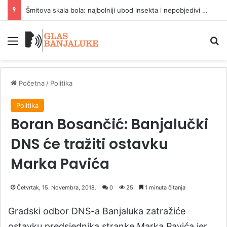
Šmitova skala bola: najbolniji ubod insekta i nepobjedivi šahovski motori
Meni
P
Početna
/
Politika
Politika
Boran Bosančić: Banjalučki
DNS će tražiti ostavku
Marka Pavića
Četvrtak, 15. Novembra, 2018.
0
25
1 minuta čitanja
Gradski odbor DNS-a Banjaluka zatražiće
ostavku predsjednika stranke Marka Pavića jer