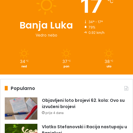
17
℃
Banja Luka
34º - 17º
79%
0.92 km/h
Vedro nebo
34
37
38
℃
℃
℃
ned
pon
uto
Popularno
Objavljeni loto brojevi 62. kola: Ovo su
izvučeni brojevi
prije 4 dana
Vlatko Stefanovski i Racija nastupaju u
Banjaluci