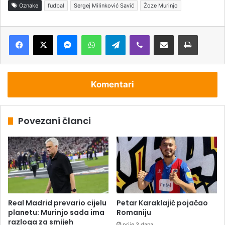
Oznake
fudbal
Sergej Milinković Savić
Žoze Murinjo
Messenger
WhatsApp
Telegram
Viber
Podijeli putem e-pošte
Štampaj
Komentari
Povezani članci
Real Madrid prevario cijelu
Petar Karaklajić pojačao
planetu: Murinjo sada ima
Romaniju
razloga za smijeh
prije 3 dana