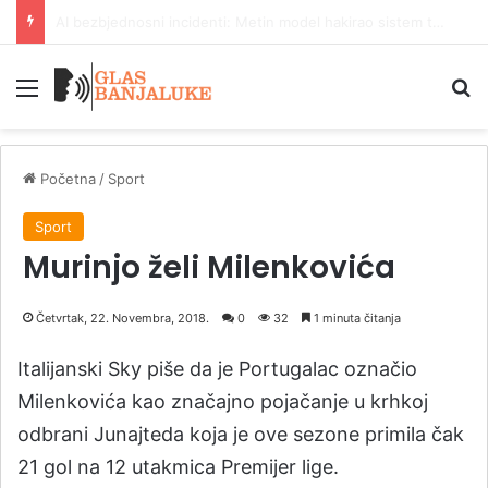
Toplotni talas stiže, temperature i do 41 stepen
Meni
P
Početna
/
Sport
Sport
Murinjo želi Milenkovića
Četvrtak, 22. Novembra, 2018.
0
32
1 minuta čitanja
Italijanski Sky piše da je Portugalac označio
Milenkovića kao značajno pojačanje u krhkoj
odbrani Junajteda koja je ove sezone primila čak
21 gol na 12 utakmica Premijer lige.