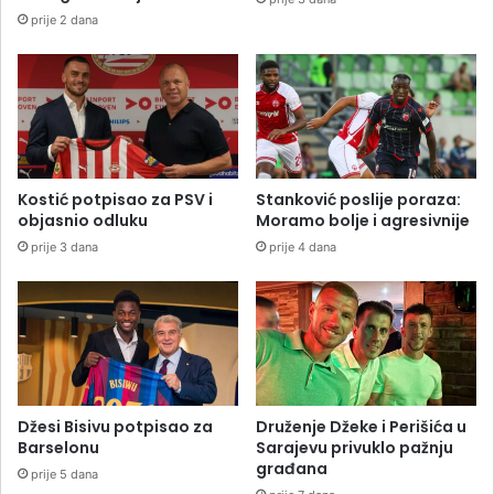
prije 2 dana
Kostić potpisao za PSV i
Stanković poslije poraza:
objasnio odluku
Moramo bolje i agresivnije
prije 3 dana
prije 4 dana
Džesi Bisivu potpisao za
Druženje Džeke i Perišića u
Barselonu
Sarajevu privuklo pažnju
građana
prije 5 dana