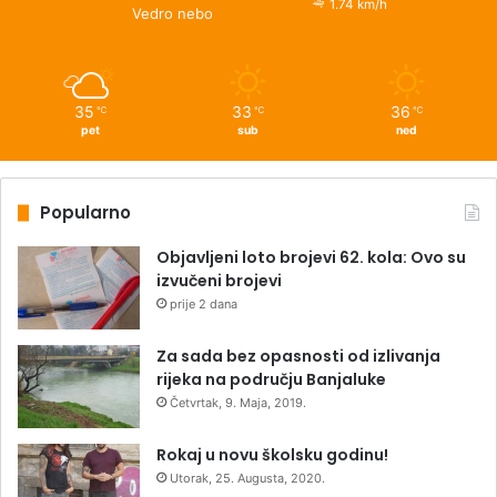
1.74 km/h
Vedro nebo
35
33
36
℃
℃
℃
pet
sub
ned
Popularno
Objavljeni loto brojevi 62. kola: Ovo su
izvučeni brojevi
prije 2 dana
Za sada bez opasnosti od izlivanja
rijeka na području Banjaluke
Četvrtak, 9. Maja, 2019.
Rokaj u novu školsku godinu!
Utorak, 25. Augusta, 2020.