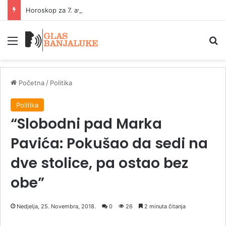
Horoskop za 7. avgust: Šta kažu zvijezde
Meni
P
Početna
/
Politika
Politika
“Slobodni pad Marka
Pavića: Pokušao da sedi na
dve stolice, pa ostao bez
obe”
Nedjelja, 25. Novembra, 2018.
0
26
2 minuta čitanja