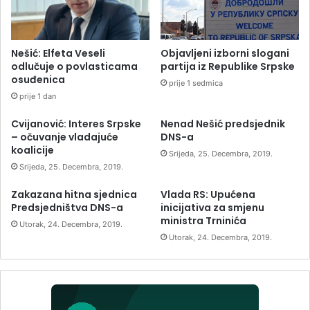
Nešić: Elfeta Veseli
Objavljeni izborni slogani
odlučuje o povlasticama
partija iz Republike Srpske
osuđenica
prije 1 sedmica
prije 1 dan
Cvijanović: Interes Srpske
Nenad Nešić predsjednik
– očuvanje vladajuće
DNS-a
koalicije
Srijeda, 25. Decembra, 2019.
Srijeda, 25. Decembra, 2019.
Zakazana hitna sjednica
Vlada RS: Upućena
Predsjedništva DNS-a
inicijativa za smjenu
ministra Trninića
Utorak, 24. Decembra, 2019.
Utorak, 24. Decembra, 2019.