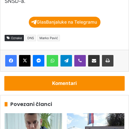
SNSD-a.
GlasBanjaluke na Telegramu
Oznake
DNS
Marko Pavić
Messenger
WhatsApp
Telegram
Viber
Podijeli putem e-pošte
Štampaj
Komentari
Povezani članci