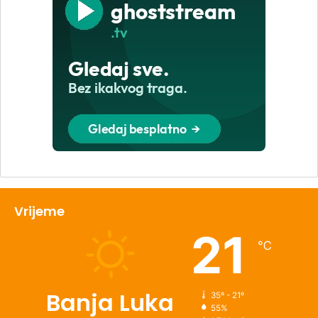
Vrijeme
21
℃
Banja Luka
35º - 21º
55%