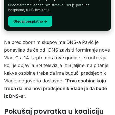
GhostStream ti donosi sve filmove i serije potpuno
besplatno, u HD kvalitetu.
Gledaj besplatno →
Na predizbornim skupovima DNS-a Pavić je
ponavljao da će od “DNS zavisiti formiranje nove
Vlade”, a 14. septembra ove godine je u intervju
koji je objavila BN televizija iz Bijeljine, na pitanje
kakve osobine treba da ima budući predsjednik
Vlade, odgovorio doslovno: “
Prva osobina koju
treba da ima novi predsjednik Vlade je da bude
iz DNS-a
“.
Pokušaj povratka u koaliciju