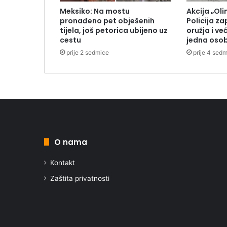
Meksiko: Na mostu
Akcija „Oli
pronađeno pet obješenih
Policija za
tijela, još petorica ubijeno uz
oružja i ve
cestu
jedna oso
prije 2 sedmice
prije 4 sed
O nama
Kontakt
Zaštita privatnosti