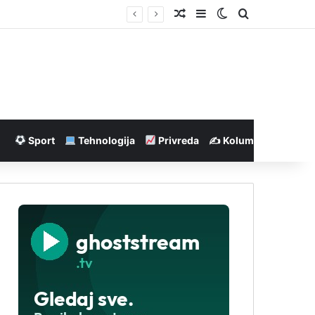
Nasumičan članak
Sidebar
Switch skin
Pretraga
Sport
Tehnologija
Privreda
✍️ Kolumne