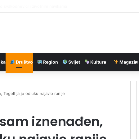
vodnoj mreži: Oštećen ventil na rezervoaru Rekavice
ika
Društvo
Region
Svijet
Kultura
Magazin
Tegeltija je odluku najavio ranije
isam iznenađen,