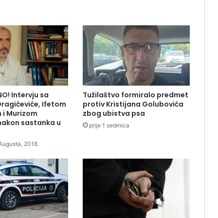
O! Intervju sa
Tužilaštvo formiralo predmet
agičeviće, Ifetom
protiv Kristijana Golubovića
 i Murizom
zbog ubistva psa
akon sastanka u
prije 1 sedmica
 Augusta, 2018.