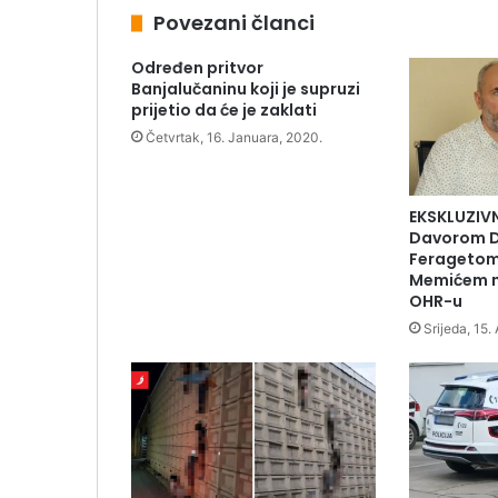
Povezani članci
Određen pritvor
Banjalučaninu koji je supruzi
prijetio da će je zaklati
Četvrtak, 16. Januara, 2020.
EKSKLUZIVN
Davorom Dr
Feragetom
Memićem n
OHR-u
Srijeda, 15.