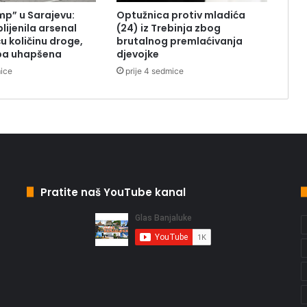
mp” u Sarajevu:
Optužnica protiv mladića
plijenila arsenal
(24) iz Trebinja zbog
ću količinu droge,
brutalnog premlaćivanja
ba uhapšena
djevojke
mice
prije 4 sedmice
Pratite naš YouTube kanal