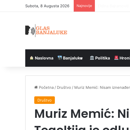
Subota, 8 Augusta 2026
Najnovije
Sabotaža na vodo
Naslovna
Banjaluka
Politika
Hron
Početna
/
Društvo
/
Muriz Memić: Nisam iznenađen, 
Društvo
Muriz Memić: N