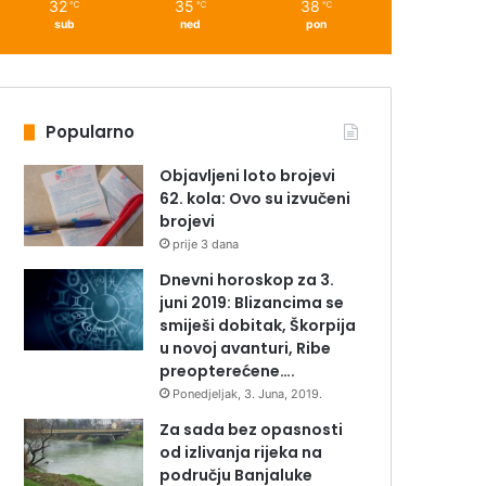
32
35
38
℃
℃
℃
sub
ned
pon
Popularno
Objavljeni loto brojevi
62. kola: Ovo su izvučeni
brojevi
prije 3 dana
Dnevni horoskop za 3.
juni 2019: Blizancima se
smiješi dobitak, Škorpija
u novoj avanturi, Ribe
preopterećene….
Ponedjeljak, 3. Juna, 2019.
Za sada bez opasnosti
od izlivanja rijeka na
području Banjaluke