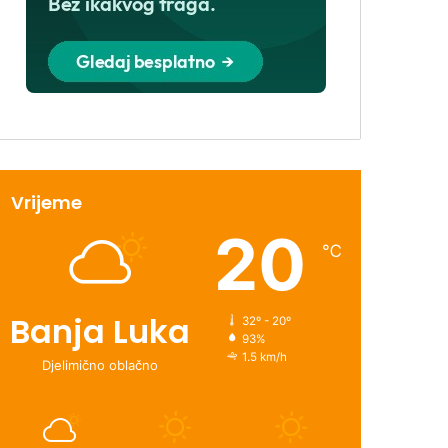
Vrijeme
20
℃
Banja Luka
32º - 20º
93%
1.5 km/h
Djelimično oblačno