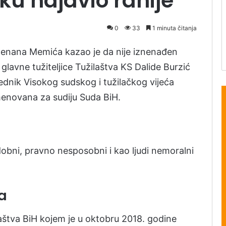
uku najavio ranije
0
33
1 minuta čitanja
ženana Memića kazao je da nije iznenađen
glavne tužiteljice Tužilaštva KS Dalide Burzić
jednik Visokog sudskog i tužilačkog vijeća
imenovana za sudiju Suda BiH.
dobni, pravno nesposobni i kao ljudi nemoralni
a
aštva BiH kojem je u oktobru 2018. godine