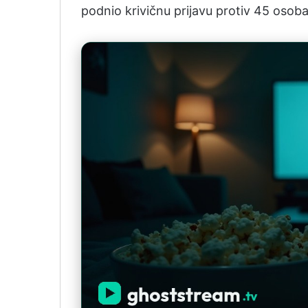
podnio krivičnu prijavu protiv 45 osoba