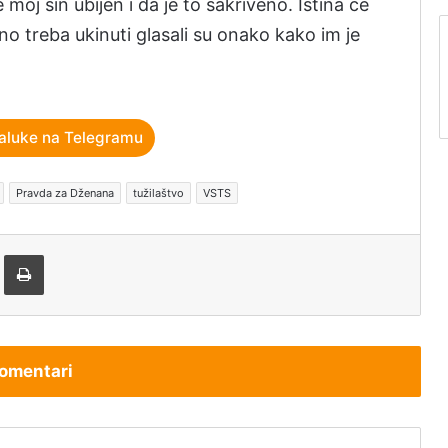
moj sin ubijen i da je to sakriveno. Istina će
tno treba ukinuti glasali su onako kako im je
aluke na Telegramu
Pravda za Dženana
tužilaštvo
VSTS
tem e-pošte
Štampaj
omentari