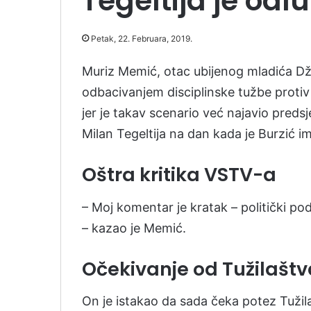
Tegeltija je odl
Petak, 22. Februara, 2019.
Muriz Memić, otac ubijenog mladića D
odbacivanjem disciplinske tužbe protiv 
jer je takav scenario već najavio preds
Milan Tegeltija na dan kada je Burzić 
Oštra kritika VSTV-a
– Moj komentar je kratak – politički po
– kazao je Memić.
Očekivanje od Tužilaštv
On je istakao da sada čeka potez Tužil