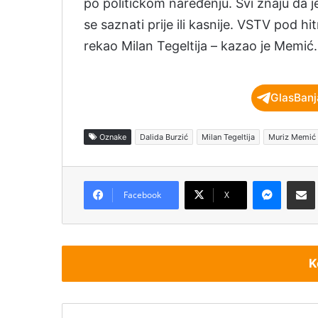
po političkom naređenju. Svi znaju da je 
se saznati prije ili kasnije. VSTV pod hi
rekao Milan Tegeltija – kazao je Memić.
GlasBanj
Oznake
Dalida Burzić
Milan Tegeltija
Muriz Memić
Messenger
Podijeli pu
Facebook
X
K