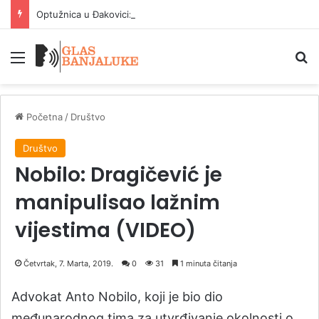
Optužnica u Đakovici: 20 osoba optuženo za ratne zločine
Meni
P
Početna
/
Društvo
Društvo
Nobilo: Dragičević je
manipulisao lažnim
vijestima (VIDEO)
Četvrtak, 7. Marta, 2019.
0
31
1 minuta čitanja
Advokat Anto Nobilo, koji je bio dio
međunarodnog tima za utvrđivanje okolnosti o