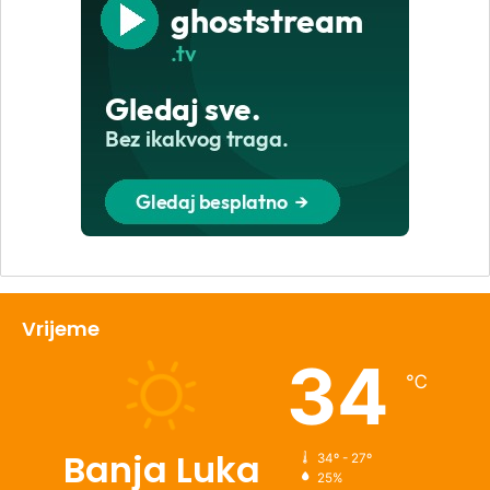
Vrijeme
34
℃
Banja Luka
34º - 27º
25%