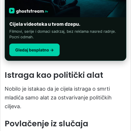
Cijela videoteka u tvom dzepu.
Filmovi, serije i domaci sadrzaj, bez reklama nasred radnje.
Pocni odmah.
Gledaj besplatno →
Istraga kao politički alat
Nobilo je istakao da je cijela istraga o smrti
mladića samo alat za ostvarivanje političkih
ciljeva.
Povlačenje iz slučaja