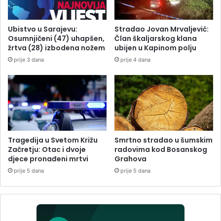
Ubistvo u Sarajevu:
Stradao Jovan Mrvaljević:
Osumnjičeni (47) uhapšen,
Član škaljarskog klana
žrtva (28) izbodena nožem
ubijen u Kapinom polju
prije 3 dana
prije 4 dana
Tragedija u Svetom Križu
Smrtno stradao u šumskim
Začretju: Otac i dvoje
radovima kod Bosanskog
djece pronađeni mrtvi
Grahova
prije 5 dana
prije 5 dana