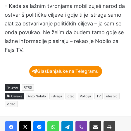
– Kada sa lažnim tvrdnjama mobilizuješ narod da
ostvariš političke ciljeve i gdje ti je istraga samo
alat za ostvarivanje političkih ciljeva – ja sam se
onda povukao. Ne želim da budem tamo gdje se
lažne informacije plasiraju – rekao je Nobilo za
Fejs TV.
GlasBanjaluke na Telegramu
Izvor
RTRS
Oznake
Anto Nobilo
istraga
otac
Policija
TV
ubistvo
Video
Messenger
WhatsApp
Telegram
Viber
Podijeli putem e-pošte
Štampaj