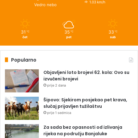
1.03 km/h
Vedro nebo
31
35
33
℃
℃
℃
čet
pet
sub
Popularno
Objavljeni loto brojevi 62. kola: Ovo su
izvučeni brojevi
prije 2 dana
Šipovo: Sjekirom posjekao pet krava,
slučaj prijavljen tužilaštvu
prije 1 sedmica
Za sada bez opasnosti od izlivanja
rijeka na području Banjaluke