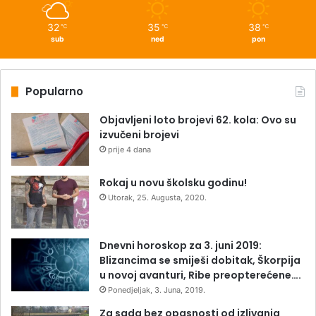
32
35
38
℃
℃
℃
sub
ned
pon
Popularno
Objavljeni loto brojevi 62. kola: Ovo su
izvučeni brojevi
prije 4 dana
Rokaj u novu školsku godinu!
Utorak, 25. Augusta, 2020.
Dnevni horoskop za 3. juni 2019:
Blizancima se smiješi dobitak, Škorpija
u novoj avanturi, Ribe preopterećene….
Ponedjeljak, 3. Juna, 2019.
Za sada bez opasnosti od izlivanja