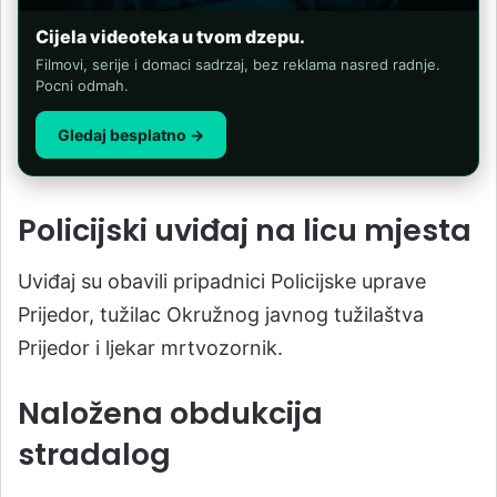
Cijela videoteka u tvom dzepu.
Filmovi, serije i domaci sadrzaj, bez reklama nasred radnje.
Pocni odmah.
Gledaj besplatno →
Policijski uviđaj na licu mjesta
Uviđaj su obavili pripadnici Policijske uprave
Prijedor, tužilac Okružnog javnog tužilaštva
Prijedor i ljekar mrtvozornik.
Naložena obdukcija
stradalog