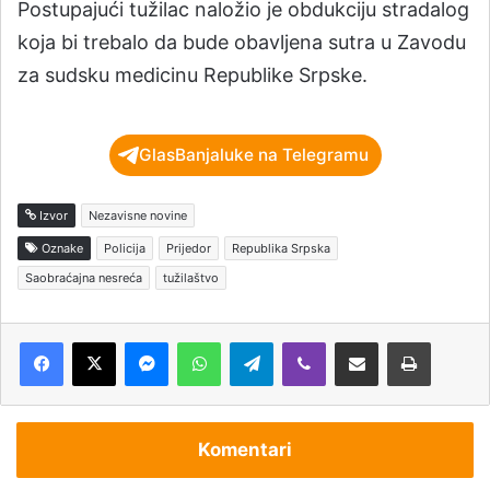
Postupajući tužilac naložio je obdukciju stradalog
koja bi trebalo da bude obavljena sutra u Zavodu
za sudsku medicinu Republike Srpske.
GlasBanjaluke na Telegramu
Izvor
Nezavisne novine
Oznake
Policija
Prijedor
Republika Srpska
Saobraćajna nesreća
tužilaštvo
Messenger
WhatsApp
Telegram
Viber
Podijeli putem e-pošte
Štampaj
Komentari