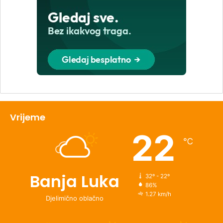
Vrijeme
22
℃
Banja Luka
32º - 22º
86%
1.27 km/h
Djelimično oblačno