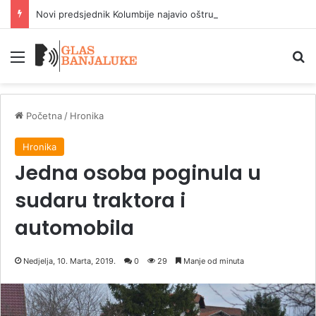
Novi predsjednik Kolumbije najavio oštru borbu protiv narkokartela, Tramp šalje milijardu dolara pomoći
Meni
P
Početna
/
Hronika
Hronika
Jedna osoba poginula u
sudaru traktora i
automobila
Nedjelja, 10. Marta, 2019.
0
29
Manje od minuta