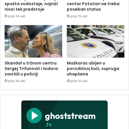
spušta vodostaje, najniži
centar Potočari ne treba
nivoi tek predstoje
poseban status
prije 14 sati
prije 15 sati
Skandal u tržnom centru:
Muškarac ubijen u
Sergej Trifunović i Isidora
porodičnoj kući, supruga
završili u policiji
uhapšena
prije 16 sati
prije 16 sati