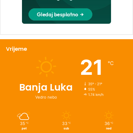
Vrijeme
21
℃
Banja Luka
35º - 21º
55%
1.74 km/h
Vedro nebo
35
33
36
℃
℃
℃
pet
sub
ned