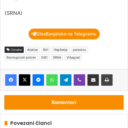
(SRNA)
GlasBanjaluke na Telegramu
Oznake
Analize
BiH
Hapšenja
parastos
Ravnogorski pokret
SAD
SRNA
Višegrad
Messenger
WhatsApp
Telegram
Viber
Podijeli putem e-pošte
Štampaj
Komentari
Povezani članci