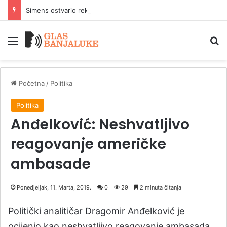
Simens ostvario rekordne narudžbe zahvaljujuci AI infrastrukturi
Meni
P
Početna
/
Politika
Politika
Anđelković: Neshvatljivo
reagovanje američke
ambasade
Ponedjeljak, 11. Marta, 2019.
0
29
2 minuta čitanja
Politički analitičar Dragomir Anđelković je
ocijenio kao neshvatljivo reagovanje ambasada