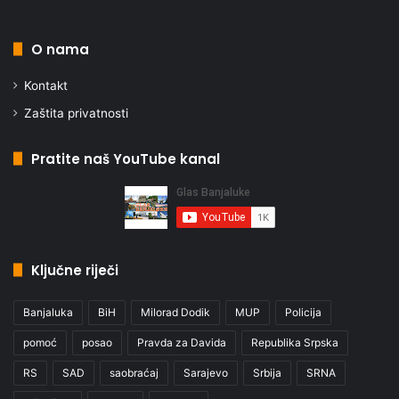
O nama
Kontakt
Zaštita privatnosti
Pratite naš YouTube kanal
Ključne riječi
Banjaluka
BiH
Milorad Dodik
MUP
Policija
pomoć
posao
Pravda za Davida
Republika Srpska
RS
SAD
saobraćaj
Sarajevo
Srbija
SRNA