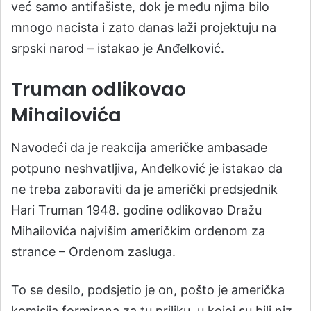
već samo antifašiste, dok je među njima bilo
mnogo nacista i zato danas laži projektuju na
srpski narod – istakao je Anđelković.
Truman odlikovao
Mihailovića
Navodeći da je reakcija američke ambasade
potpuno neshvatljiva, Anđelković je istakao da
ne treba zaboraviti da je američki predsjednik
Hari Truman 1948. godine odlikovao Dražu
Mihailovića najvišim američkim ordenom za
strance – Ordenom zasluga.
To se desilo, podsjetio je on, pošto je američka
komisija formirana za tu priliku, u kojoj su bili niz