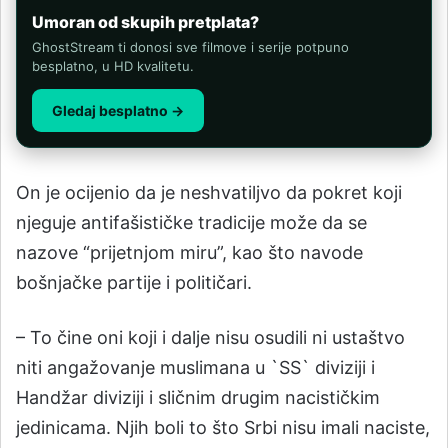
Umoran od skupih pretplata?
GhostStream ti donosi sve filmove i serije potpuno
besplatno, u HD kvalitetu.
Gledaj besplatno →
On je ocijenio da je neshvatiljvo da pokret koji
njeguje antifašističke tradicije može da se
nazove “prijetnjom miru”, kao što navode
bošnjačke partije i političari.
– To čine oni koji i dalje nisu osudili ni ustaštvo
niti angažovanje muslimana u `SS` diviziji i
Handžar diviziji i sličnim drugim nacističkim
jedinicama. Njih boli to što Srbi nisu imali naciste,