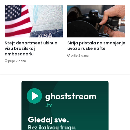
Stejt department ukinuo
Sirija pristala na smanjenje
vizu brazilskoj
uvoza ruske nafte
ambasadorki
prije 2 dana
prije 2 dana