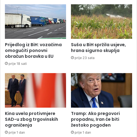
Prijedlog iz BiH: vozačima
Suša u BiH spržila usjeve,
omogućiti ponovni
hrana sigurno skuplja
obračun boravka u EU
prije 23 sata
prije 18 sati
Kina uvela protivmjere
Tramp: Ako pregovori
SAD-u zbog trgovinskih
propadnu, Iran će biti
ograničenja
žestoko pogođen
prije 1 dan
prije 1 dan