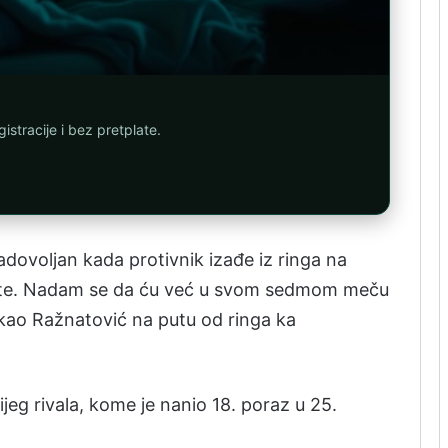
istracije i bez pretplate.
voljan kada protivnik izađe iz ringa na
kaute. Nadam se da ću već u svom sedmom meču
 rekao Ražnatović na putu od ringa ka
jeg rivala, kome je nanio 18. poraz u 25.