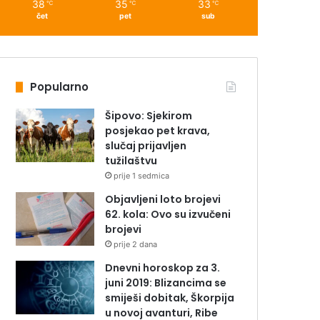
38
35
33
℃
℃
℃
čet
pet
sub
Popularno
Šipovo: Sjekirom
posjekao pet krava,
slučaj prijavljen
tužilaštvu
prije 1 sedmica
Objavljeni loto brojevi
62. kola: Ovo su izvučeni
brojevi
prije 2 dana
Dnevni horoskop za 3.
juni 2019: Blizancima se
smiješi dobitak, Škorpija
u novoj avanturi, Ribe