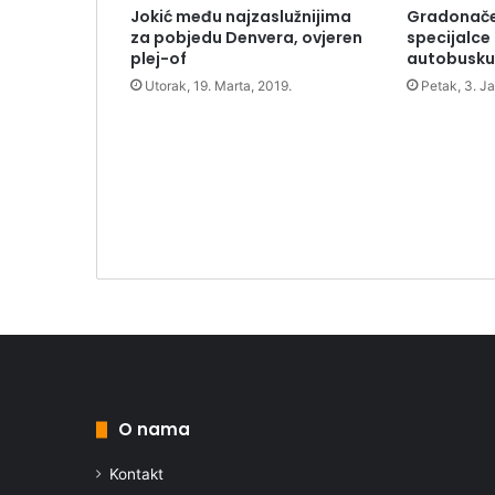
Jokić među najzaslužnijima
Gradonačel
za pobjedu Denvera, ovjeren
specijalce
plej-of
autobusku
Utorak, 19. Marta, 2019.
Petak, 3. J
O nama
Kontakt