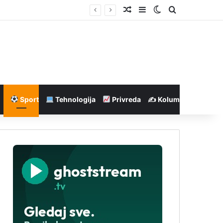
Nasumičan članak
Sidebar
Switch skin
Pretraga
Sport
Tehnologija
Privreda
✍️ Kolumne