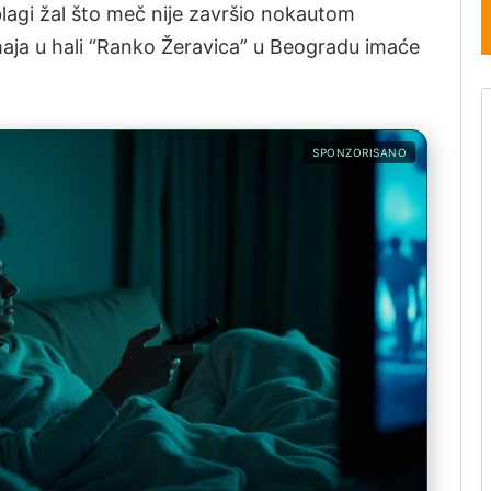
blagi žal što meč nije završio nokautom
maja u hali “Ranko Žeravica” u Beogradu imaće
SPONZORISANO