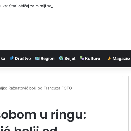
uka: Stari običaj za mirniji san
ika
Društvo
Region
Svijet
Kultura
Magazin
eljko Ražnatović bolji od Francuza FOTO
sobom u ringu: