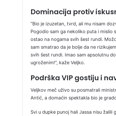
Dominacija protiv iskusn
“Bio je izuzetan, tvrd, ali mu nisam d
Pogodio sam ga nekoliko puta i mislio sa
ostao na nogama svih šest rundi. Možda
sam smatrao da je bolje da ne rizikujem
svih šest rundi. Imao sam apsolutnu do
ugroženim!”, kaže Veljko.
Podrška VIP gostiju i na
Veljkov meč uživo su posmatrali ministr
Antić, a domaćin spektakla bio je gra
Svi u dupke punoj hali Jassa nisu žalili 