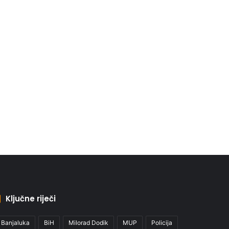
Ključne riječi
Banjaluka
BiH
Milorad Dodik
MUP
Policija