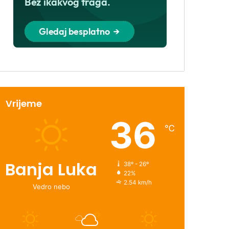
Vrijeme
36
℃
Banja Luka
38º - 26º
22%
2.54 km/h
Vedro nebo