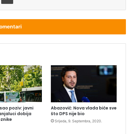
omentari
sao poziv: javni
Abazović: Nova vlada biće sve
anjaluci dobija
što DPS nije bio
znike
Srijeda, 9. Septembra, 2020.