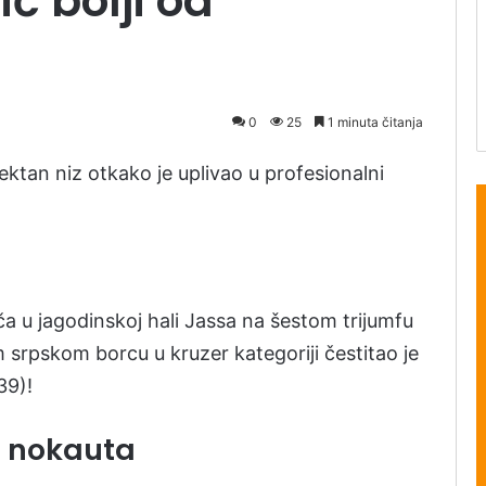
ć bolji od
0
25
1 minuta čitanja
ektan niz otkako je uplivao u profesionalni
ača u jagodinskoj hali Jassa na šestom trijumfu
 srpskom borcu u kruzer kategoriji čestitao je
39)!
a nokauta