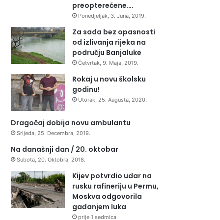
preopterećene….
Ponedjeljak, 3. Juna, 2019.
Za sada bez opasnosti
od izlivanja rijeka na
području Banjaluke
Četvrtak, 9. Maja, 2019.
Rokaj u novu školsku
godinu!
Utorak, 25. Augusta, 2020.
Dragočaj dobija novu ambulantu
Srijeda, 25. Decembra, 2019.
Na današnji dan / 20. oktobar
Subota, 20. Oktobra, 2018.
Kijev potvrdio udar na
rusku rafineriju u Permu,
Moskva odgovorila
gađanjem luka
prije 1 sedmica