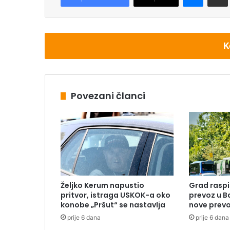
K
Povezani članci
Željko Kerum napustio
Grad raspi
pritvor, istraga USKOK-a oko
prevoz u B
konobe „Pršut“ se nastavlja
nove prevo
prije 6 dana
prije 6 dana