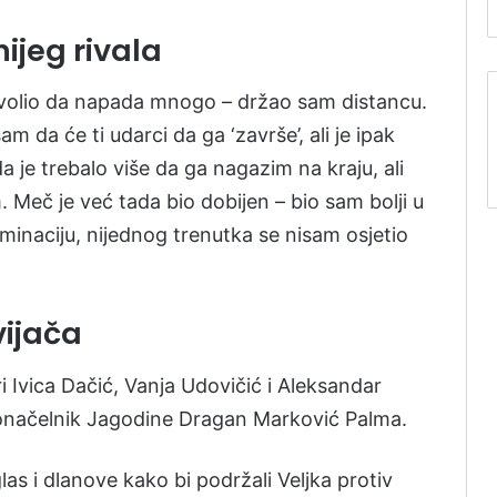
ijeg rivala
ozvolio da napada mnogo – držao sam distancu.
m da će ti udarci da ga ‘završe’, ali je ipak
 je trebalo više da ga nagazim na kraju, ali
. Meč je već tada bio dobijen – bio sam bolji u
minaciju, nijednog trenutka se nisam osjetio
vijača
i Ivica Dačić, Vanja Udovičić i Aleksandar
donačelnik Jagodine Dragan Marković Palma.
glas i dlanove kako bi podržali Veljka protiv