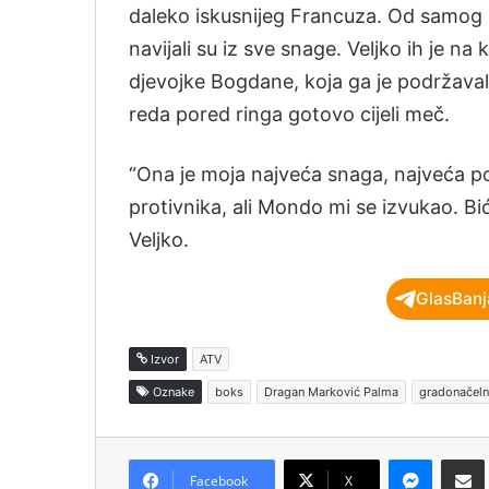
daleko iskusnijeg Francuza. Od samog s
navijali su iz sve snage. Veljko ih je n
djevojke Bogdane, koja ga je podržava
reda pored ringa gotovo cijeli meč.
“Ona je moja najveća snaga, najveća po
protivnika, ali Mondo mi se izvukao. Biće
Veljko.
GlasBanj
Izvor
ATV
Oznake
boks
Dragan Marković Palma
gradonačeln
Messenger
Podijeli pu
Facebook
X