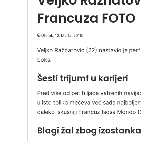
Veljko Ražnatovi
Francuza FOTO
Utorak, 12. Marta, 2019.
Veljko Ražnatović (22) nastavio je perf
boks.
Šesti trijumf u karijeri
Pred više od pet hiljada vatrenih navij
u isto toliko mečeva već sada najboljem
daleko iskusniji Francuz Isosa Mondo (
Blagi žal zbog izostank