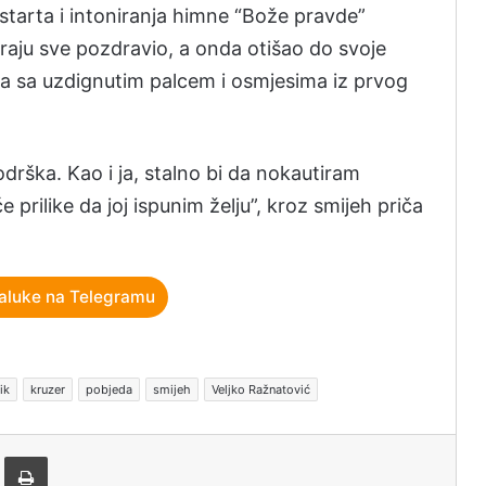
tarta i intoniranja himne “Bože pravde”
a kraju sve pozdravio, a onda otišao do svoje
la sa uzdignutim palcem i osmjesima iz prvog
drška. Kao i ja, stalno bi da nokautiram
 prilike da joj ispunim želju”, kroz smijeh priča
aluke na Telegramu
ik
kruzer
pobjeda
smijeh
Veljko Ražnatović
tem e-pošte
Štampaj