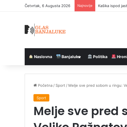
Četvrtak, 6 Augusta 2026
Najnovije
Kašika ispod jast
Naslovna
Banjaluka
Politika
Hron
Početna
/
Sport
/
Melje sve pred sobom u ringu: V
Sport
Melje sve pred 