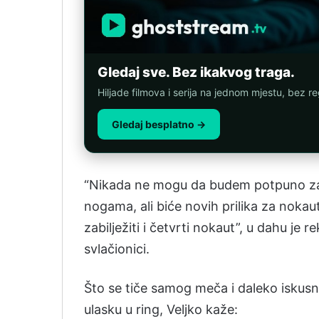
Gledaj sve. Bez ikakvog traga.
Hiljade filmova i serija na jednom mjestu, bez reg
Gledaj besplatno →
“Nikada ne mogu da budem potpuno zado
nogama, ali biće novih prilika za no
zabilježiti i četvrti nokaut”, u dahu je
svlačionici.
Što se tiče samog meča i daleko iskusni
ulasku u ring, Veljko kaže: