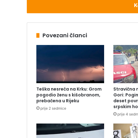
K
Povezani članci
Teška nesreća na Krku: Grom
Stravična 
pogodio ženu s kišobranom,
Gori: Pogin
prebačena u Rijeku
deset povr
srpskim h
prije 2 sedmice
prije 4 sed