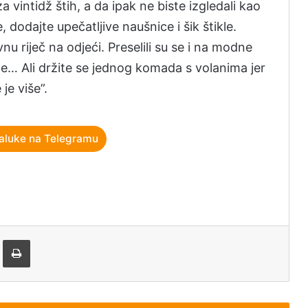
 vintidž štih, a da ipak ne biste izgledali kao
, dodajte upečatljive naušnice i šik štikle.
u riječ na odjeći. Preselili su se i na modne
ice… Ali držite se jednog komada s volanima jer
je više”.
aluke na Telegramu
tem e-pošte
Štampaj