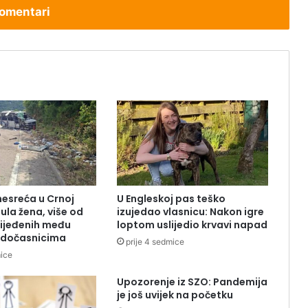
omentari
nesreća u Crnoj
U Engleskoj pas teško
ula žena, više od
izujedao vlasnicu: Nakon igre
ijeđenih među
loptom uslijedio krvavi napad
odočasnicima
prije 4 sedmice
mice
Upozorenje iz SZO: Pandemija
je još uvijek na početku