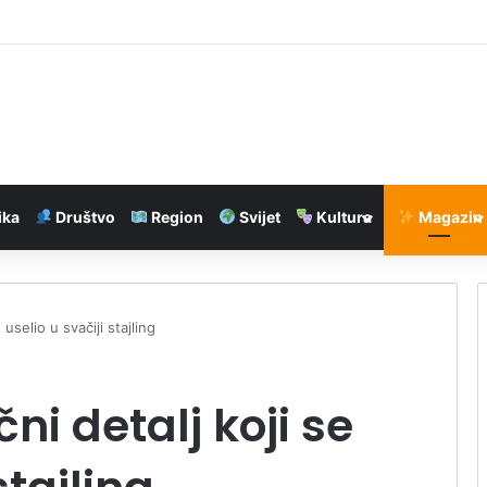
 na ostavke i interpelaciju zbog ‘Oluje’
ika
Društvo
Region
Svijet
Kultura
Magazin
uselio u svačiji stajling
i detalj koji se