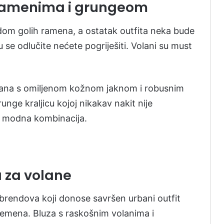
ramenima i grungeom
ndom golih ramena, a ostatak outfita neka bude
 se odlučite nećete pogriješiti. Volani su must
volana s omiljenom kožnom jaknom i robusnim
unge kraljicu kojoj nikakav nakit nije
na modna kombinacija.
ja za volane
a brendova koji donose savršen urbani outfit
remena. Bluza s raskošnim volanima i