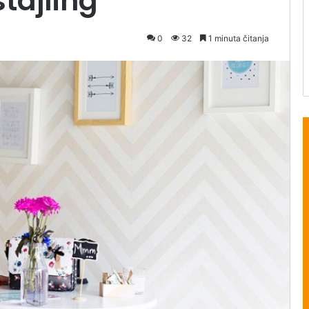
stajling
0
32
1 minuta čitanja