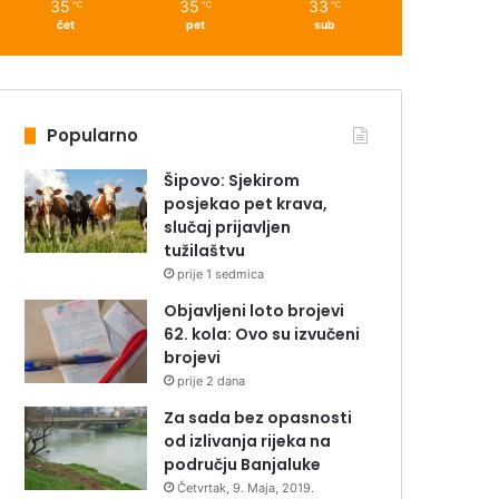
35
35
33
℃
℃
℃
čet
pet
sub
Popularno
Šipovo: Sjekirom
posjekao pet krava,
slučaj prijavljen
tužilaštvu
prije 1 sedmica
Objavljeni loto brojevi
62. kola: Ovo su izvučeni
brojevi
prije 2 dana
Za sada bez opasnosti
od izlivanja rijeka na
području Banjaluke
Četvrtak, 9. Maja, 2019.