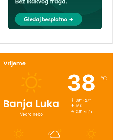
Vrijeme
38
℃
Banja Luka
38º - 27º
16%
2.61 km/h
Vedro nebo