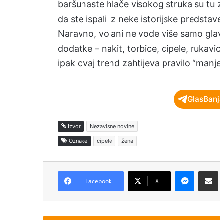
baršunaste hlače visokog struka su tu za
da ste ispali iz neke istorijske predstave
Naravno, volani ne vode više samo glavn
dodatke – nakit, torbice, cipele, rukav
ipak ovaj trend zahtijeva pravilo “manje 
GlasBanj
Izvor
Nezavisne novine
Oznake
cipele
žena
Messenger
Podijeli pu
Facebook
X