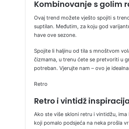
Kombinovanje s golim 
Ovaj trend možete vješto spojiti s tre
suptilan. Međutim, za koju god varijantu
have ove sezone.
Spojite li haljinu od tila s mnoštvom 
čizmama, u trenu ćete se pretvoriti u gr
potreban. Vjerujte nam – ovo je ideal
Retro
Retro i vintidž inspiraci
Ako ste više skloni retru i vintidžu, im
koji pomalo podsjeća na neka prošla v