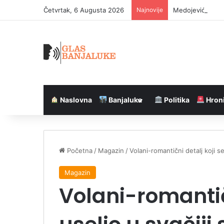
Četvrtak, 6 Augusta 2026
Najnovije
Medojević pozvao
Naslovna
Banjaluka
Politika
Hron
Početna
/
Magazin
/
Volani-romantični detalj koji se 
Magazin
Volani-romantičn