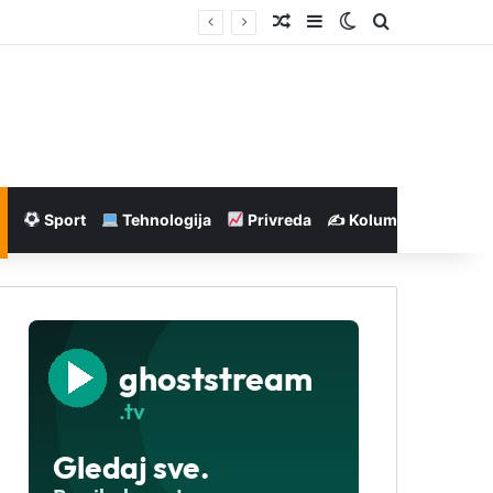
Nasumičan članak
Sidebar
Switch skin
Pretraga
Sport
Tehnologija
Privreda
✍️ Kolumne