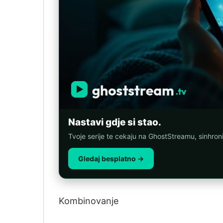
Nastavi gdje si stao.
Tvoje serije te cekaju na GhostStreamu, sinhro
Gledaj besplatno →
Kombinovanje