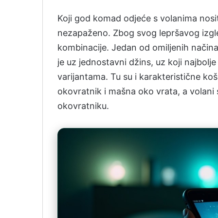
Koji god komad odjeće s volanima nosi
nezapaženo. Zbog svog lepršavog izgled
kombinacije. Jedan od omiljenih nači
je uz jednostavni džins, uz koji najbolje 
varijantama. Tu su i karakteristične ko
okovratnik i mašna oko vrata, a volani
okovratniku.