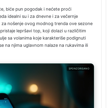
te, biće pun pogodak i nećete proći
a idealni su i za dnevne i za večernje
na za nošenje ovog modnog trenda ove sezone
pristaje lepršavi top, koji dolazi u različitim
šulje sa volanima koje karakteriše podignuti
 se na njima uglavnom nalaze na rukavima ili
SPONZORISANO