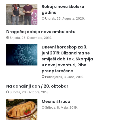
Rokaj u novu školsku
godinu!
Utorak, 25. Augusta, 2020.
Dragočaj dobija novu ambulantu
Srijeda, 25. Decembra, 2019.
Dnevni horoskop za 3.
juni 2019: Blizancima se
smiješi dobitak, Škorpija
u novoj avanturi, Ribe
preopterećene….
Ponedjeljak, 3. Juna, 2019.
Na današnji dan / 20. oktobar
Subota, 20. Oktobra, 2018.
Mesna štruca
Srijeda, 8. Maja, 2019.