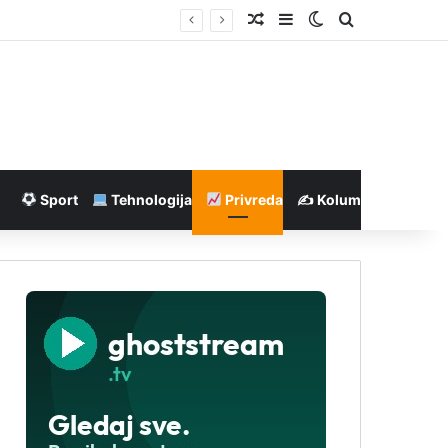
Nasumičan članak
Sidebar
Switch skin
Pretraga
Sport
Tehnologija
Privreda
✍️ Kolumne