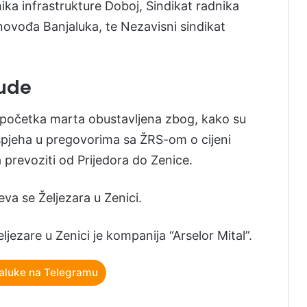
nika infrastrukture Doboj, Sindikat radnika
novođa Banjaluka, te Nezavisni sindikat
rude
d početka marta obustavljena zbog, kako su
uspjeha u pregovorima sa ŽRS-om o cijeni
ra prevoziti od Prijedora do Zenice.
va se Željezara u Zenici.
ljezare u Zenici je kompanija “Arselor Mital”.
aluke na Telegramu