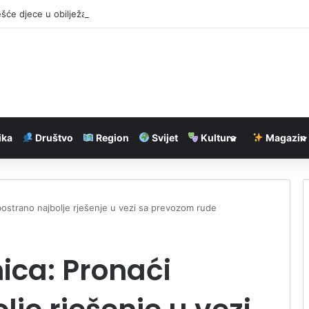
će djece u obilježavanju iskrcavanja srpske vojske na Krf
ika
Društvo
Region
Svijet
Kultura
Magazin
obostrano najbolje rješenje u vezi sa prevozom rude
nica: Pronaći