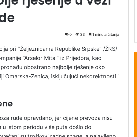
je rješenje u vezi
ude
0
33
1 minuta čitanja
cija pri “Željeznicama Republike Srpske” /ŽRS/
kompanije “Arselor Mital” iz Prijedora, kao
 pronađu obostrano najbolje rješenje oko
ji Omarska-Zenica, isključujući nekorektnosti i
jene
oza rude opravdano, jer cijene prevoza nisu
 u istom periodu više puta došlo do
ovećani su troškovi radne snage, a najavljeno