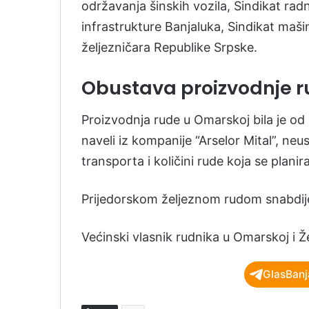
održavanja šinskih vozila, Sindikat rad
infrastrukture Banjaluka, Sindikat maši
željezničara Republike Srpske.
Obustava proizvodnje 
Proizvodnja rude u Omarskoj bila je o
naveli iz kompanije “Arselor Mital”, ne
transporta i količini rude koja se plani
Prijedorskom željeznom rudom snabdije
Većinski vlasnik rudnika u Omarskoj i Že
GlasBanj