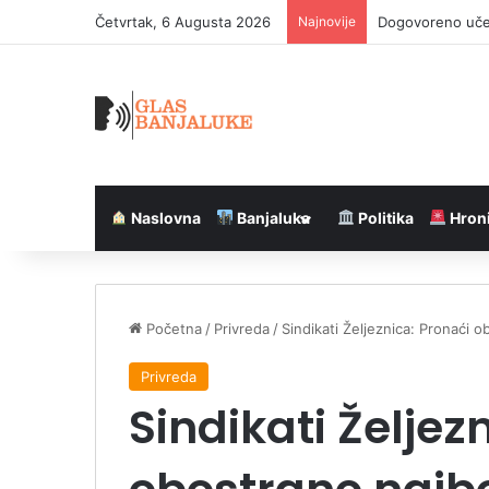
Četvrtak, 6 Augusta 2026
Najnovije
Dogovoreno učeš
Naslovna
Banjaluka
Politika
Hron
Početna
/
Privreda
/
Sindikati Željeznica: Pronaći 
Privreda
Sindikati Željez