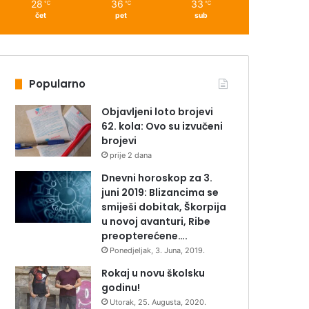
28
36
33
℃
℃
℃
čet
pet
sub
Popularno
Objavljeni loto brojevi
62. kola: Ovo su izvučeni
brojevi
prije 2 dana
Dnevni horoskop za 3.
juni 2019: Blizancima se
smiješi dobitak, Škorpija
u novoj avanturi, Ribe
preopterećene….
Ponedjeljak, 3. Juna, 2019.
Rokaj u novu školsku
godinu!
Utorak, 25. Augusta, 2020.