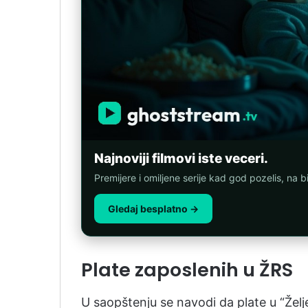
Najnoviji filmovi iste veceri.
Premijere i omiljene serije kad god pozelis, na b
Gledaj besplatno →
Plate zaposlenih u ŽRS
U saopštenju se navodi da plate u “Žel