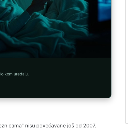
ilo kom uredaju.
jeznicama” nisu povećavane još od 2007.