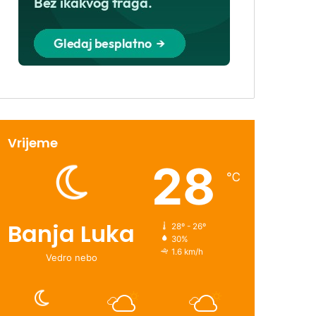
Vrijeme
28
℃
Banja Luka
28º - 26º
30%
1.6 km/h
Vedro nebo