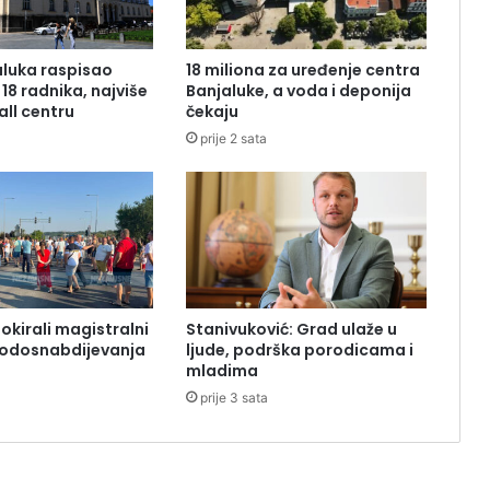
luka raspisao
18 miliona za uređenje centra
18 radnika, najviše
Banjaluke, a voda i deponija
all centru
čekaju
prije 2 sata
okirali magistralni
Stanivuković: Grad ulaže u
vodosnabdijevanja
ljude, podrška porodicama i
mladima
prije 3 sata