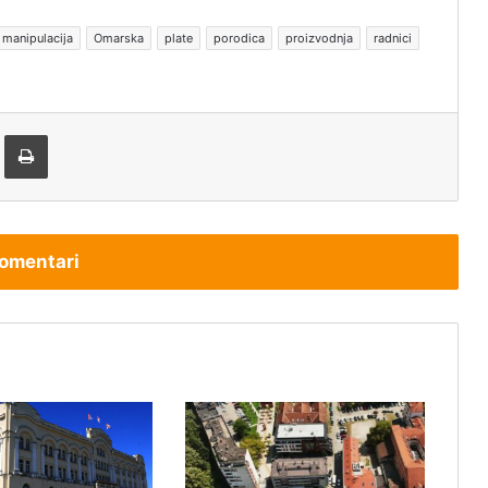
manipulacija
Omarska
plate
porodica
proizvodnja
radnici
tem e-pošte
Štampaj
omentari