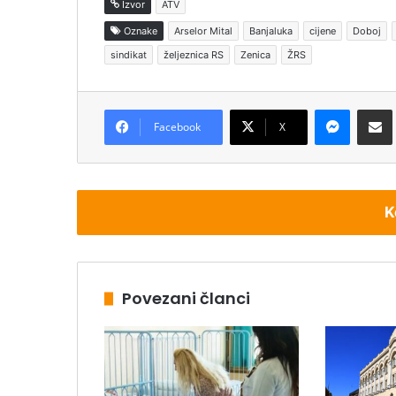
Izvor
ATV
Oznake
Arselor Mital
Banjaluka
cijene
Doboj
sindikat
željeznica RS
Zenica
ŽRS
Messenger
Podijeli pu
Facebook
X
K
Povezani članci