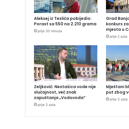
Aleksej iz Teslića pobijedio:
Grad Banja
Porast sa 550 na 2.210 grama
konkurs za 
mjesta u C
prije 30 minuta
prije 2 sata
Zeljković: Nestašica vode nije
Mještani bl
slučajnost, već znak
put zbog 
zapuštanja „Vodovoda“
prije 3 sata
prije 3 sata