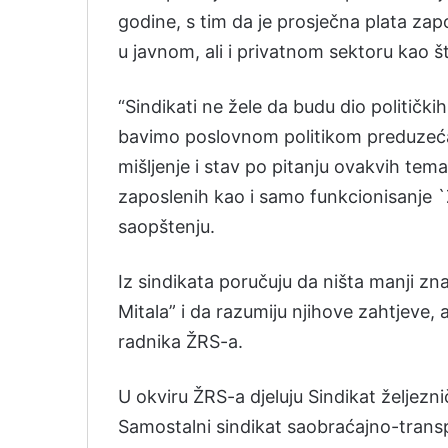
godine, s tim da je prosječna plata za
u javnom, ali i privatnom sektoru kao št
“Sindikati ne žele da budu dio politički
bavimo poslovnom politikom preduzeća
mišljenje i stav po pitanju ovakvih tema
zaposlenih kao i samo funkcionisanje `
saopštenju.
Iz sindikata poručuju da ništa manji zn
Mitala” i da razumiju njihove zahtjeve, 
radnika ŽRS-a.
U okviru ŽRS-a djeluju Sindikat željezn
Samostalni sindikat saobraćajno-transp