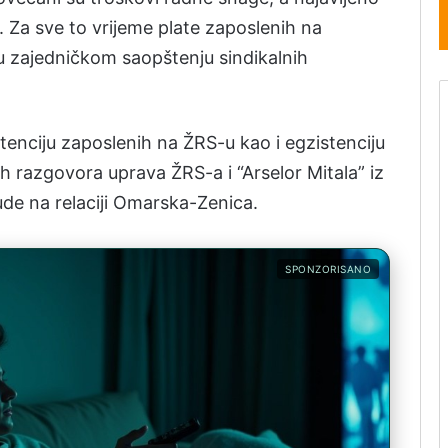
e. Za sve to vrijeme plate zaposlenih na
 u zajedničkom saopštenju sindikalnih
istenciju zaposlenih na ŽRS-u kao i egzistenciju
h razgovora uprava ŽRS-a i “Arselor Mitala” iz
ude na relaciji Omarska-Zenica.
SPONZORISANO