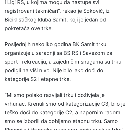
i Ligi RS, u kojima mogu da nastupe svi
registrovani takmičari”, rekao je Soković, iz
Biciklističkog kluba Samit, koji je jedan od
pokretača ove trke.
Posljednjih nekoliko godina BK Samit trku
organizuje u saradnji sa BS RS i Savezom za
sport i rekreaciju, a zajedničim snagama su trku
podigli na viši nivo. Nije bilo lako doći do
kategorije S2 i etapne trke.
“Mi smo polako razvijali trku i doživjela je
vrhunac. Krenuli smo od kategorizacije C3, bilo je
teško doći do kategorije C2, a napornim radom
smo se izborili da dobijemo etapnu trku. Samo
Slovenija i Hrvatska u regionu imaju ovakve trke”,