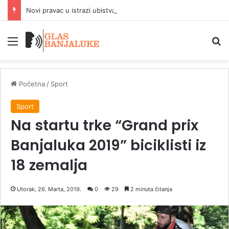
Novi pravac u istrazi ubistva En Vidikomb
Meni
P
Početna
/
Sport
Sport
Na startu trke “Grand prix
Banjaluka 2019” biciklisti iz
18 zemalja
Utorak, 26. Marta, 2019.
0
29
2 minuta čitanja