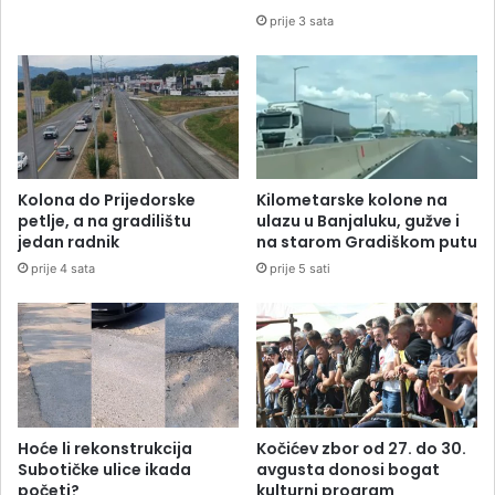
prije 3 sata
Kolona do Prijedorske
Kilometarske kolone na
petlje, a na gradilištu
ulazu u Banjaluku, gužve i
jedan radnik
na starom Gradiškom putu
prije 4 sata
prije 5 sati
Hoće li rekonstrukcija
Kočićev zbor od 27. do 30.
Subotičke ulice ikada
avgusta donosi bogat
početi?
kulturni program