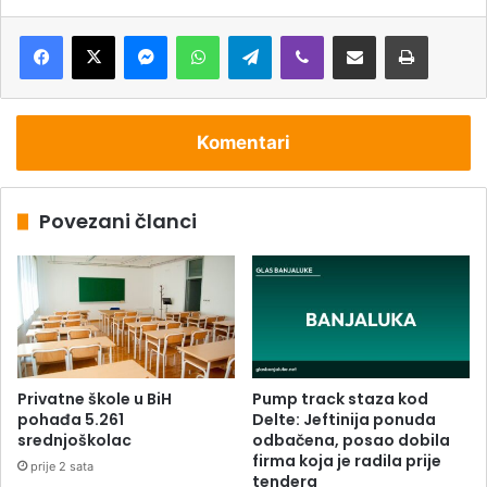
Messenger
WhatsApp
Telegram
Viber
Podijeli putem e-pošte
Štampaj
Komentari
Povezani članci
Privatne škole u BiH
Pump track staza kod
pohađa 5.261
Delte: Jeftinija ponuda
srednjoškolac
odbačena, posao dobila
firma koja je radila prije
prije 2 sata
tendera