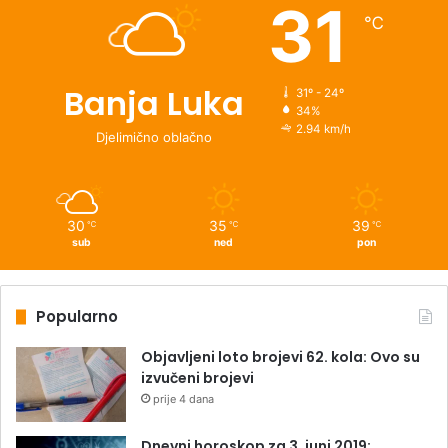
31
℃
Banja Luka
31º - 24º
34%
2.94 km/h
Djelimično oblačno
30
35
39
℃
℃
℃
sub
ned
pon
Popularno
Objavljeni loto brojevi 62. kola: Ovo su
izvučeni brojevi
prije 4 dana
Dnevni horoskop za 3. juni 2019: