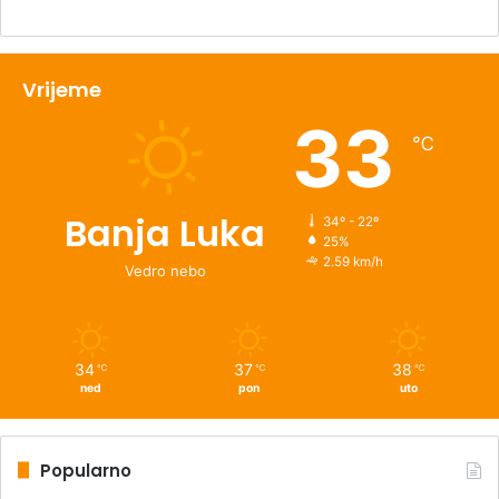
Vrijeme
33
℃
Banja Luka
34º - 22º
25%
2.59 km/h
Vedro nebo
34
37
38
℃
℃
℃
ned
pon
uto
Popularno