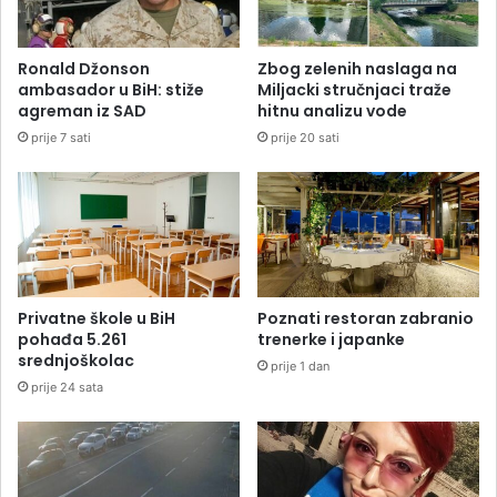
Ronald Džonson
Zbog zelenih naslaga na
ambasador u BiH: stiže
Miljacki stručnjaci traže
agreman iz SAD
hitnu analizu vode
prije 7 sati
prije 20 sati
Privatne škole u BiH
Poznati restoran zabranio
pohađa 5.261
trenerke i japanke
srednjoškolac
prije 1 dan
prije 24 sata