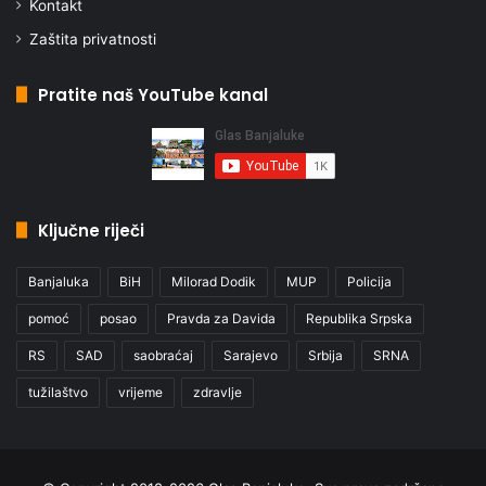
Kontakt
Zaštita privatnosti
Pratite naš YouTube kanal
Ključne riječi
Banjaluka
BiH
Milorad Dodik
MUP
Policija
pomoć
posao
Pravda za Davida
Republika Srpska
RS
SAD
saobraćaj
Sarajevo
Srbija
SRNA
tužilaštvo
vrijeme
zdravlje