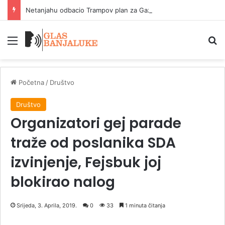
Netanjahu odbacio Trampov plan za Gazu
Meni
P
Početna
/
Društvo
Društvo
Organizatori gej parade
traže od poslanika SDA
izvinjenje, Fejsbuk joj
blokirao nalog
Srijeda, 3. Aprila, 2019.
0
33
1 minuta čitanja