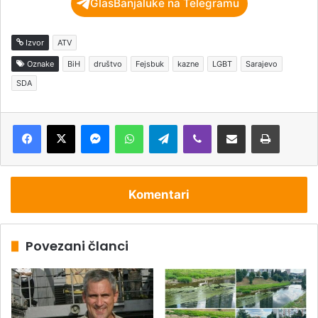
GlasBanjaluke na Telegramu
Izvor
ATV
Oznake
BiH
društvo
Fejsbuk
kazne
LGBT
Sarajevo
SDA
Messenger
WhatsApp
Telegram
Viber
Podijeli putem e-pošte
Štampaj
Komentari
Povezani članci