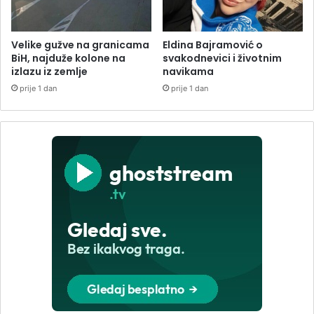
Velike gužve na granicama
Eldina Bajramović o
BiH, najduže kolone na
svakodnevici i životnim
izlazu iz zemlje
navikama
prije 1 dan
prije 1 dan