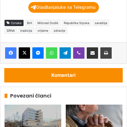
GlasBanjaluke na Telegramu
Oznake
BiH
Milorad Dodik
Republika Srpska
saradnja
SRNA
tradicija
vrijeme
zdravlje
Messenger
WhatsApp
Telegram
Viber
Podijeli putem e-pošte
Štampaj
Komentari
Povezani članci