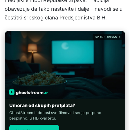
medijski simbol Republike Srpske. Tradicija
obavezuje da tako nastavite i dalje – navodi se u
čestitki srpskog člana Predsjedništva BiH.
SPONZORISANO
Umoran od skupih pretplata?
GhostStream ti donosi sve filmove i serije potpuno
besplatno, u HD kvalitetu.