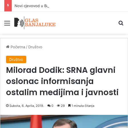
Novi cjevovod u Banjaluci stabilizovaće vodosnabdijevanje od 15. avgusta
Meni
P
Početna
/
Društvo
Društvo
Milorad Dodik: SRNA glavni
oslonac informisanja
ostalim medijima i javnosti
Subota, 6. Aprila, 2019.
0
29
1 minuta čitanja