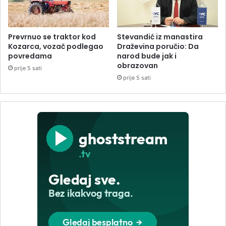
Prevrnuo se traktor kod
Stevandić iz manastira
Kozarca, vozač podlegao
Draževina poručio: Da
povredama
narod bude jak i
obrazovan
prije 5 sati
prije 5 sati