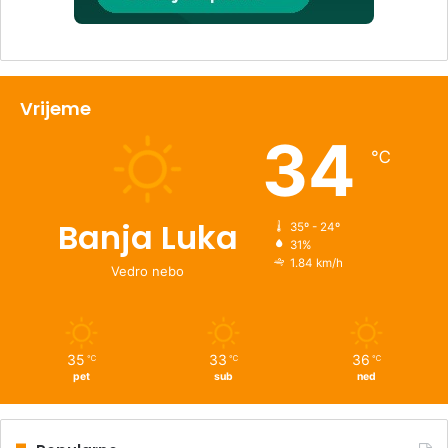
Vrijeme
34
℃
Banja Luka
35º - 24º
31%
1.84 km/h
Vedro nebo
35
33
36
℃
℃
℃
pet
sub
ned