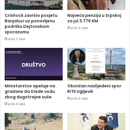
Crishock završio posjetu
Najveća penzija u Srpskoj
Banjaluci uz ponovljenu
za jul 3.776 KM
podršku Dejtonskom
prije 3 sata
sporazumu
prije 2 sata
Ministarstvo apeluje na
Okončan naslijeđeni spor
građane da štede vodu
RiTE Ugljevik
zbog dugotrajne suše
prije 4 sata
prije 4 sata