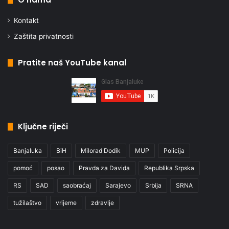
Kontakt
Zaštita privatnosti
Pratite naš YouTube kanal
Ključne riječi
Banjaluka
BiH
Milorad Dodik
MUP
Policija
pomoć
posao
Pravda za Davida
Republika Srpska
RS
SAD
saobraćaj
Sarajevo
Srbija
SRNA
tužilaštvo
vrijeme
zdravlje