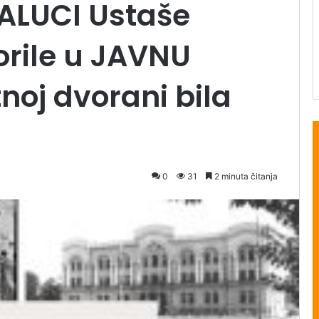
ALUCI Ustaše
orile u JAVNU
noj dvorani bila
0
31
2 minuta čitanja