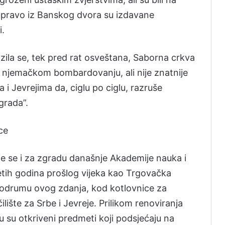
, upravo iz Banskog dvora su izdavane
i.
la se, tek pred rat osveštana, Saborna crkva
u njemačkom bombardovanju, ali nije znatnije
 i Jevrejima da, ciglu po ciglu, razruše
grada”.
ce
je se i za zgradu današnje Akademije nauka i
setih godina prošlog vijeka kao Trgovačka
podrumu ovog zdanja, kod kotlovnice za
ilište za Srbe i Jevreje. Prilikom renoviranja
u su otkriveni predmeti koji podsjećaju na