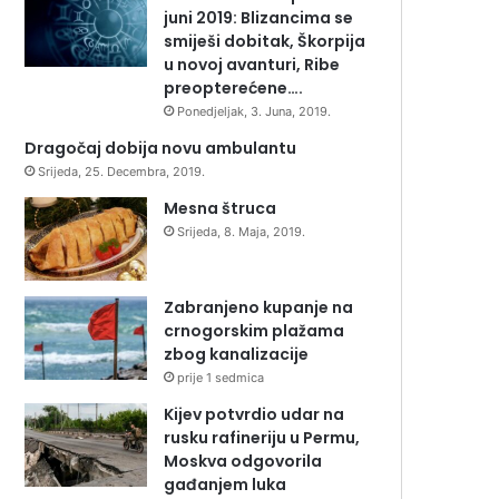
juni 2019: Blizancima se
smiješi dobitak, Škorpija
u novoj avanturi, Ribe
preopterećene….
Ponedjeljak, 3. Juna, 2019.
Dragočaj dobija novu ambulantu
Srijeda, 25. Decembra, 2019.
Mesna štruca
Srijeda, 8. Maja, 2019.
Zabranjeno kupanje na
crnogorskim plažama
zbog kanalizacije
prije 1 sedmica
Kijev potvrdio udar na
rusku rafineriju u Permu,
Moskva odgovorila
gađanjem luka