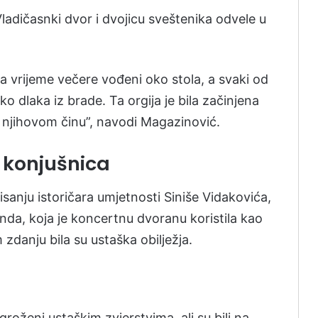
ladičasnki dvor i dvojicu sveštenika odvele u
za vrijeme večere vođeni oko stola, a svaki od
ko dlaka iz brade. Ta orgija je bila začinjena
 njihovom činu”, navodi Magazinović.
 konjušnica
anju istoričara umjetnosti Siniše Vidakovića,
nda, koja je koncertnu dvoranu koristila kao
 zdanju bila su ustaška obilježja.
groženi ustaškim zvjerstvima, ali su bili na