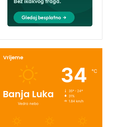
Vrijeme
34
℃
Banja Luka
35º - 24º
31%
1.84 km/h
Vedro nebo