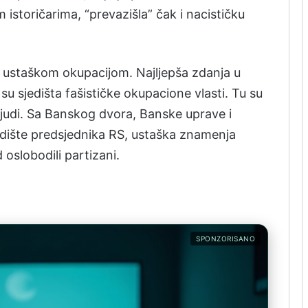
istoričarima, “prevazišla” čak i nacističku
od ustaškom okupacijom. Najljepša zdanja u
su sjedišta fašističke okupacione vlasti. Tu su
ljudi. Sa Banskog dvora, Banske uprave i
edište predsjednika RS, ustaška znamenja
 oslobodili partizani.
SPONZORISANO