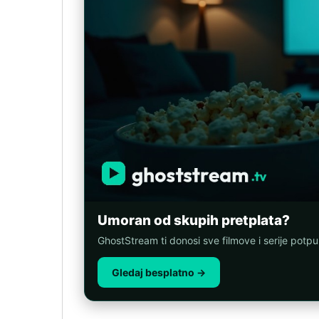
Umoran od skupih pretplata?
GhostStream ti donosi sve filmove i serije potp
Gledaj besplatno →