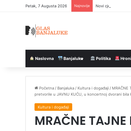
Petak, 7 Augusta 2026
Najnovije
Novi cjevovod u Ban
Naslovna
Banjaluka
Politika
Hron
Početna
/
Banjaluka
/
Kultura i događaji
/
MRAČNE T
pretvorile u JAVNU KUĆU, u koncertnoj dvorani bi
Kultura i događaji
MRAČNE TAJNE 