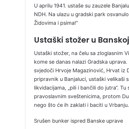
U aprilu 1941. ustaše su zauzele Banja
NDH. Na ulazu u gradski park osvanulo 
Židovima i psima!”
Ustaški stožer u Bansko
Ustaški stožer, na čelu sa zloglasnim 
kome se danas nalazi Gradska uprava. 
svjedoči Hrvoje Magazinović, Hrvat iz D
pripravnik u Banjaluci, ustaški velikaš
likvidacijama, „pili i bančili do jutra“. T
pravoslavnim sveštenicima, protom Du
nego što će ih zaklati i baciti u Vrbanju.
Srušen bunker ispred Banske uprave