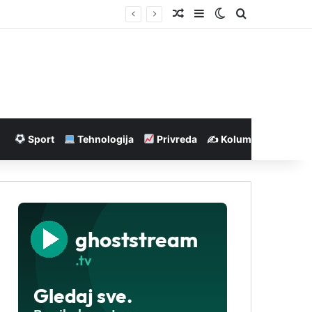
Nasumičan članak
Sidebar
Switch skin
Pretraga
Sport
Tehnologija
Privreda
✍️ Kolumne