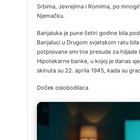
Srbima, Jevrejima i Romima, po mnogim 
Njemačku.
Banjaluka je pune četiri godine bila p
Banjaluci u Drugom svjetskom ratu bila 
potpisivane smrtne presude za hiljade 
Hipotekarne banke, u kojoj je danas sj
skinuta su 22. aprila 1945, kada su grad
Doček oslobodilaca