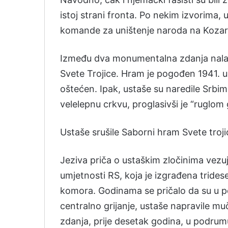
istoj strani fronta. Po nekim izvorima
komande za uništenje naroda na Kozar
Između dva monumentalna zdanja nalazi
Svete Trojice. Hram je pogođen 1941. 
oštećen. Ipak, ustaše su naredile Srbima
velelepnu crkvu, proglasivši je “ruglom 
Ustaše srušile Saborni hram Svete troji
Jeziva priča o ustaškim zločinima vezu
umjetnosti RS, koja je izgrađena tride
komora. Godinama se pričalo da su u 
centralno grijanje, ustaše napravile muč
zdanja, prije desetak godina, u podrum