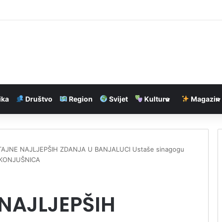
jaluci stabilizovaće vodosnabdijevanje od 15. avgusta
ika
Društvo
Region
Svijet
Kultura
Magazin
AJNE NAJLJEPŠIH ZDANJA U BANJALUCI Ustaše sinagogu
la KONJUŠNICA
NAJLJEPŠIH