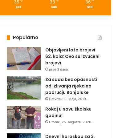
35
33
36
℃
℃
℃
pet
sub
ned
Popularno
Objavljeni loto brojevi
62. kola: Ovo su izvučeni
brojevi
prije 3 dana
Za sada bez opasnosti
od izlivanja rijeka na
području Banjaluke
Četvrtak, 9. Maja, 2019.
Rokaj u novu školsku
godinu!
Utorak, 25. Augusta, 2020.
Dnevni horoskop za 3.