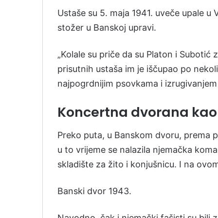
Ustaše su 5. maja 1941. uveče upale u V
stožer u Banskoj upravi.
„Kolale su priče da su Platon i Subotić 
prisutnih ustaša im je iščupao po nekoli
najpogrdnijim psovkama i izrugivanjem
Koncertna dvorana kao
Preko puta, u Banskom dvoru, prema pis
u to vrijeme se nalazila njemačka koma
skladište za žito i konjušnicu. I na ovom
Banski dvor 1943.
Navodno, čak i njemački fašisti su bili z