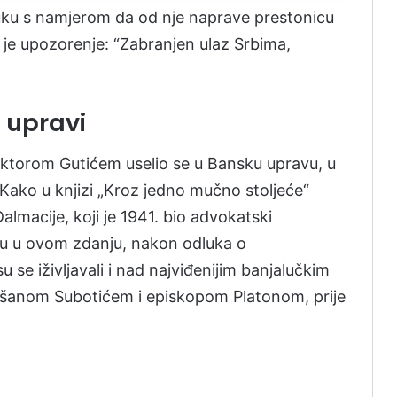
luku s namjerom da od nje naprave prestonicu
je upozorenje: “Zabranjen ulaz Srbima,
j upravi
Viktorom Gutićem uselio se u Bansku upravu, u
Kako u knjizi „Kroz jedno mučno stoljeće“
almacije, koji je 1941. bio advokatski
i su u ovom zdanju, nakon odluka o
u su se iživljavali i nad najviđenijim banjalučkim
šanom Subotićem i episkopom Platonom, prije