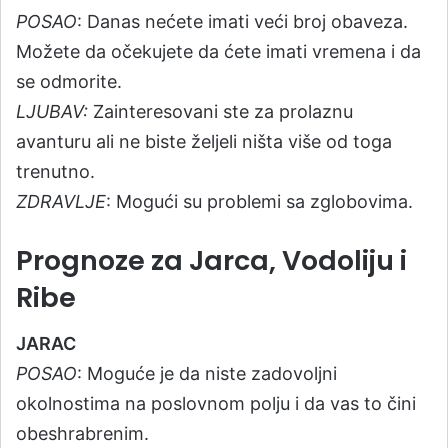
POSAO
: Danas nećete imati veći broj obaveza.
Možete da očekujete da ćete imati vremena i da
se odmorite.
LJUBAV:
Zainteresovani ste za prolaznu
avanturu ali ne biste željeli ništa više od toga
trenutno.
ZDRAVLJE
: Mogući su problemi sa zglobovima.
Prognoze za Jarca, Vodoliju i
Ribe
JARAC
POSAO
: Moguće je da niste zadovoljni
okolnostima na poslovnom polju i da vas to čini
obeshrabrenim.