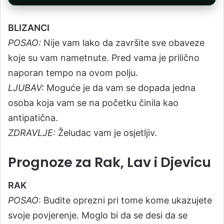
BLIZANCI
POSAO:
Nije vam lako da završite sve obaveze
koje su vam nametnute. Pred vama je prilično
naporan tempo na ovom polju.
LJUBAV:
Moguće je da vam se dopada jedna
osoba koja vam se na početku činila kao
antipatična.
ZDRAVLJE:
Želudac vam je osjetljiv.
Prognoze za Rak, Lav i Djevicu
RAK
POSAO
: Budite oprezni pri tome kome ukazujete
svoje povjerenje. Moglo bi da se desi da se