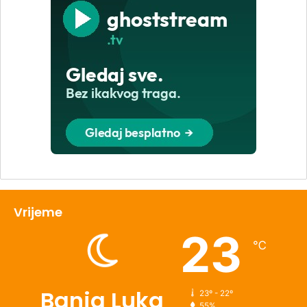
Vrijeme
23
℃
Banja Luka
23º - 22º
55%