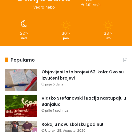
1.91 km/h
Vedro nebo
22
36
38
℃
℃
℃
ned
pon
uto
Popularno
Objavljeni loto brojevi 62. kola: Ovo su
izvučeni brojevi
prije 5 dana
Vlatko Stefanovski i Racija nastupaju u
Banjaluci
prije 1 sedmica
Rokaj u novu školsku godinu!
Utorak, 25. Augusta, 2020.