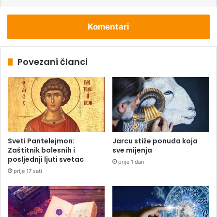
Komentari
Povezani članci
Sveti Pantelejmon:
Jarcu stiže ponuda koja
Zaštitnik bolesnih i
sve mijenja
posljednji ljuti svetac
prije 1 dan
prije 17 sati