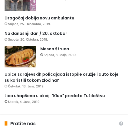
Dragočaj dobija novu ambulantu
Srijeda, 25. Decembra, 2019.
Na današnji dan / 20. oktobar
Subota, 20. Oktobra, 2018.
Mesna štruca
Srijeda, 8. Maja, 2019.
Ubice sarajevskih policajaca istopile oružje i auto koje
su koristili tokom zločina?
Četvrtak, 13. Juna, 2019.
Lica uhapšena u akciji "Klub" predata Tužilaštvu
Utorak, 4. Juna, 2019.
Pratite nas