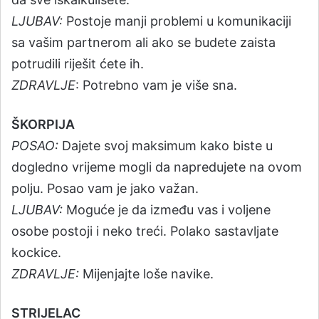
LJUBAV:
Postoje manji problemi u komunikaciji
sa vašim partnerom ali ako se budete zaista
potrudili riješit ćete ih.
ZDRAVLJE
: Potrebno vam je više sna.
ŠKORPIJA
POSAO:
Dajete svoj maksimum kako biste u
dogledno vrijeme mogli da napredujete na ovom
polju. Posao vam je jako važan.
LJUBAV:
Moguće je da između vas i voljene
osobe postoji i neko treći. Polako sastavljate
kockice.
ZDRAVLJE:
Mijenjajte loše navike.
STRIJELAC