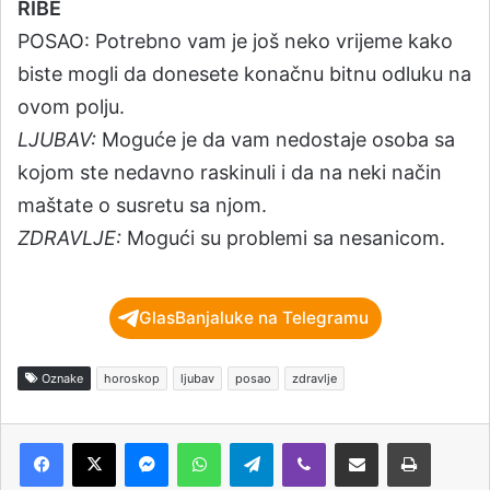
RIBE
POSAO: Potrebno vam je još neko vrijeme kako
biste mogli da donesete konačnu bitnu odluku na
ovom polju.
LJUBAV:
Moguće je da vam nedostaje osoba sa
kojom ste nedavno raskinuli i da na neki način
maštate o susretu sa njom.
ZDRAVLJE:
Mogući su problemi sa nesanicom.
GlasBanjaluke na Telegramu
Oznake
horoskop
ljubav
posao
zdravlje
Messenger
WhatsApp
Telegram
Viber
Podijeli putem e-pošte
Štampaj