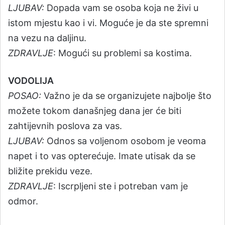
LJUBAV:
Dopada vam se osoba koja ne živi u
istom mjestu kao i vi. Moguće je da ste spremni
na vezu na daljinu.
ZDRAVLJE
: Mogući su problemi sa kostima.
VODOLIJA
POSAO:
Važno je da se organizujete najbolje što
možete tokom današnjeg dana jer će biti
zahtijevnih poslova za vas.
LJUBAV:
Odnos sa voljenom osobom je veoma
napet i to vas opterećuje. Imate utisak da se
bližite prekidu veze.
ZDRAVLJE
: Iscrpljeni ste i potreban vam je
odmor.