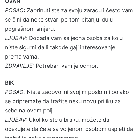
OVAN
POSAO:
Zabrinuti ste za svoju zaradu i često vam
se čini da neke stvari po tom pitanju idu u
pogrešnom smjeru.
LJUBAV
: Dopada vam se jedna osoba za koju
niste sigurni da li takođe gaji interesovanje
prema vama.
ZDRAVLJE:
Potreban vam je odmor.
BIK
POSAO:
Niste zadovoljni svojim poslom i polako
se pripremate da tražite neku novu priliku za
sebe na ovom polju.
LJUBAV:
Ukoliko ste u braku, možete da
očekujete da ćete sa voljenom osobom uspjeti da