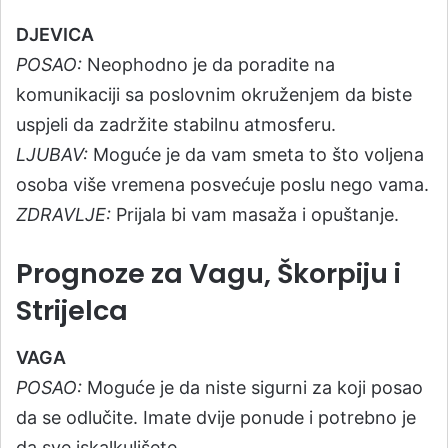
DJEVICA
POSAO:
Neophodno je da poradite na
komunikaciji sa poslovnim okruženjem da biste
uspjeli da zadržite stabilnu atmosferu.
LJUBAV:
Moguće je da vam smeta to što voljena
osoba više vremena posvećuje poslu nego vama.
ZDRAVLJE:
Prijala bi vam masaža i opuštanje.
Prognoze za Vagu, Škorpiju i
Strijelca
VAGA
POSAO:
Moguće je da niste sigurni za koji posao
da se odlučite. Imate dvije ponude i potrebno je
da sve iskalkulišete.