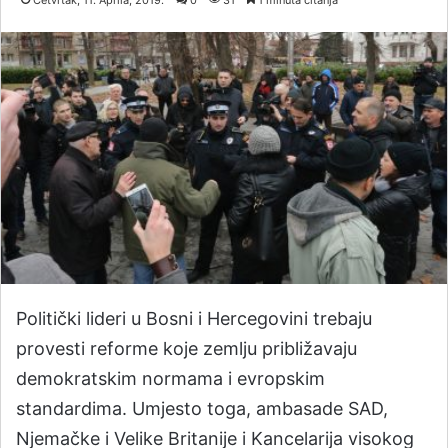
Četvrtak, 11. Aprila, 2019.
0
31
1 minuta čitanja
Politički lideri u Bosni i Hercegovini trebaju
provesti reforme koje zemlju približavaju
demokratskim normama i evropskim
standardima. Umjesto toga, ambasade SAD,
Njemačke i Velike Britanije i Kancelarija visokog