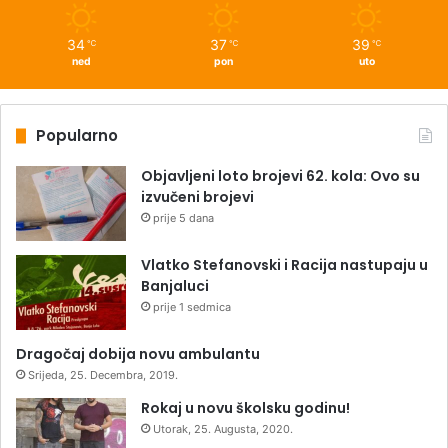
34
37
39
℃
℃
℃
ned
pon
uto
Popularno
Objavljeni loto brojevi 62. kola: Ovo su
izvučeni brojevi
prije 5 dana
Vlatko Stefanovski i Racija nastupaju u
Banjaluci
prije 1 sedmica
Dragočaj dobija novu ambulantu
Srijeda, 25. Decembra, 2019.
Rokaj u novu školsku godinu!
Utorak, 25. Augusta, 2020.