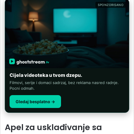
SPONZORISANO
Cijela videoteka u tvom dzepu.
Filmovi, serije i domaci sadrzaj, bez reklama nasred radnje.
Pocni odmah.
Gledaj besplatno →
Apel za usklađivanje sa