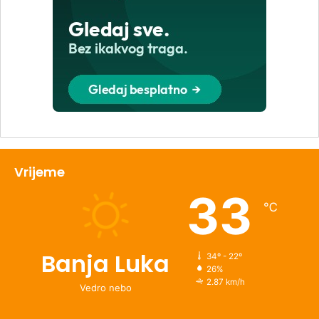
Vrijeme
33
℃
Banja Luka
34º - 22º
26%
2.87 km/h
Vedro nebo