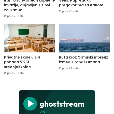
Iran: Osujetili plan kopnene
Vens: Napredak u
invazije, objavljeni uslovi
pregovorima sa Iranom
za Ormuz
prije 20 sati
prije 20 sati
Privatne škole u BiH
Ruta kroz Ormuski moreuz
pohađa 5.261
između Irana i Omana
srednjoškolac
prije 24 sata
prije 23 sata