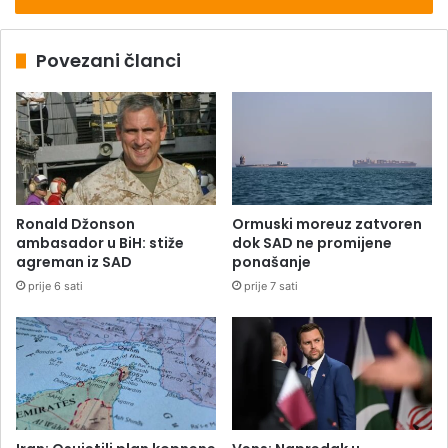
Povezani članci
Ronald Džonson
Ormuski moreuz zatvoren
ambasador u BiH: stiže
dok SAD ne promijene
agreman iz SAD
ponašanje
prije 6 sati
prije 7 sati