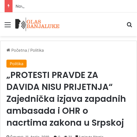
Nove vrućine stižu: Živa će danas skočiti do 39 stepeni
Meni
P
Početna
/
Politika
Politika
„PROTESTI PRAVDE ZA
DAVIDA NISU PRIJETNJA“
Zajednička izjava zapadnih
ambasada i OHR o
nacrtima zakona u Srpskoj