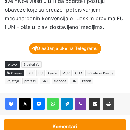
sve nivoe vlasti u BiH da podrže i poštuju
obaveze koje su preuzeli potpisivanjem
međunarodnih konvencija o ljudskim pravima EU
i UN – piše u izjavi dostavljenoj medijima.
GlasBanjaluke na Telegramu
Izvor
Srpskainfo
Oznake
BiH
EU
kazne
MUP
OHR
Pravda za Davida
Prijetnja
protesti
SAD
sloboda
UN
zakon
Messenger
WhatsApp
Telegram
Viber
Podijeli putem e-pošte
Štampaj
Komentari