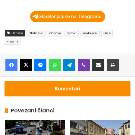
GlasBanjaluke na Telegramu
Oznake
Obilićevo
obnova
radovi
saobraćaj
ulice
vrijeme
Messenger
WhatsApp
Telegram
Viber
Podijeli putem e-pošte
Štampaj
Komentari
Povezani članci