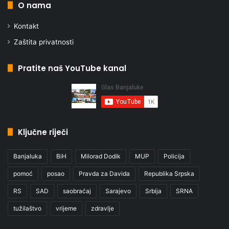
O nama
Kontakt
Zaštita privatnosti
Pratite naš YouTube kanal
Ključne riječi
Banjaluka
BiH
Milorad Dodik
MUP
Policija
pomoć
posao
Pravda za Davida
Republika Srpska
RS
SAD
saobraćaj
Sarajevo
Srbija
SRNA
tužilaštvo
vrijeme
zdravlje