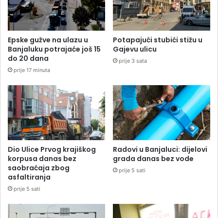
Epske gužve na ulazu u
Potapajući stubići stižu u
Banjaluku potrajaće još 15
Gajevu ulicu
do 20 dana
prije 3 sata
prije 17 minuta
Dio Ulice Prvog krajiškog
Radovi u Banjaluci: dijelovi
korpusa danas bez
grada danas bez vode
saobraćaja zbog
prije 5 sati
asfaltiranja
prije 5 sati