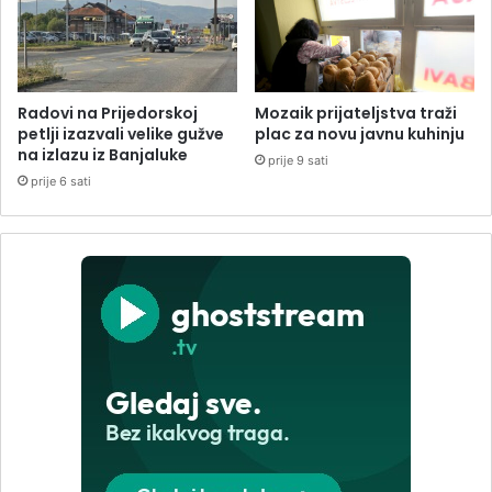
Radovi na Prijedorskoj
Mozaik prijateljstva traži
petlji izazvali velike gužve
plac za novu javnu kuhinju
na izlazu iz Banjaluke
prije 9 sati
prije 6 sati