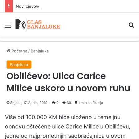
Novi cjevovod u Banjaluci stabilizovaće vodosnabdijevanje od 15. avgusta
Meni
P
Početna
/
Banjaluka
Banjaluka
Obilićevo: Ulica Carice
Milice uskoro u novom ruhu
Srijeda, 17. Aprila, 2019.
0
30
1 minuta čitanja
Više od 100.000 KM biće uloženo u temeljnu
obnovu oštećene ulice Carice Milice u Obilićevu,
jedne od najprometnijih saobraćajnica u ovom