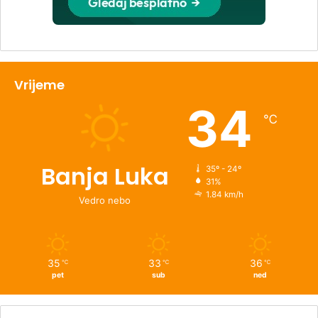
Vrijeme
34
℃
Banja Luka
35º - 24º
31%
1.84 km/h
Vedro nebo
35
33
36
℃
℃
℃
pet
sub
ned