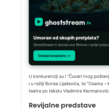
Umoran od skupih pretplata?
GhostStream ti donosi sve filmove i serije potp
Gledaj besplatno →
U konkurenciji su i “Čuvari tvog pošte
i u režiji Borisa Lijaševića, te “Osam
teatra po tekstu Vladimira Kecmanovića 
Revijalne predstave