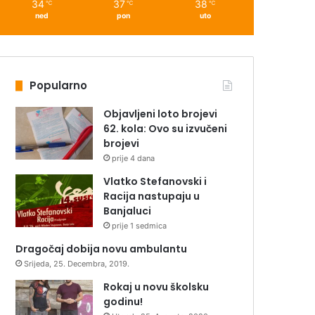
34
37
38
℃
℃
℃
ned
pon
uto
Popularno
Objavljeni loto brojevi
62. kola: Ovo su izvučeni
brojevi
prije 4 dana
Vlatko Stefanovski i
Racija nastupaju u
Banjaluci
prije 1 sedmica
Dragočaj dobija novu ambulantu
Srijeda, 25. Decembra, 2019.
Rokaj u novu školsku
godinu!