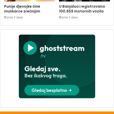
Punije djevojke čine
U Banjaluci registrovano
muškarce srećnijim
100.659 motornih vozila
prije 2 dana
prije 3 dana