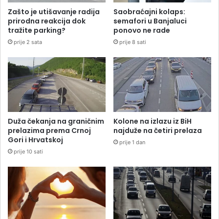
Zašto je utišavanje radija
Saobraćajni kolaps:
prirodna reakcija dok
semafori u Banjaluci
tražite parking?
ponovo ne rade
prije 2 sata
prije 8 sati
Duža čekanja na graničnim
Kolone na izlazu iz BiH
prelazima prema Crnoj
najduže na četiri prelaza
Gori i Hrvatskoj
prije 1 dan
prije 10 sati