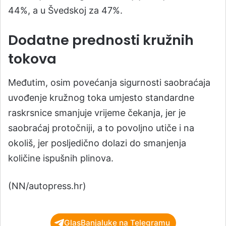
44%, a u Švedskoj za 47%.
Dodatne prednosti kružnih
tokova
Međutim, osim povećanja sigurnosti saobraćaja
uvođenje kružnog toka umjesto standardne
raskrsnice smanjuje vrijeme čekanja, jer je
saobraćaj protočniji, a to povoljno utiče i na
okoliš, jer posljedično dolazi do smanjenja
količine ispušnih plinova.
(NN/autopress.hr)
GlasBanjaluke na Telegramu