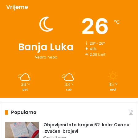
Vrijeme
26
℃
Banja Luka
26º - 26º
41%
2.06 km/h
Vedro nebo
36
33
35
℃
℃
℃
pet
sub
ned
Popularno
Objavljeni loto brojevi 62. kola: Ovo su
izvučeni brojevi
prije 2 dana