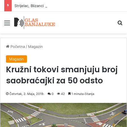
Strijelac, Blizanci i Lav: znakovi koji uživaju u ljetu
Meni
P
Početna
/
Magazin
Magazin
Kružni tokovi smanjuju broj
saobraćajki za 50 odsto
Četvrtak, 2. Maja, 2019.
0
42
1 minuta čitanja