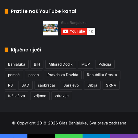
Pratite naš YouTube kanal
Ključne riječi
Banjaluka
BiH
Milorad Dodik
MUP
Policija
pomoć
posao
Pravda za Davida
Republika Srpska
RS
SAD
saobraćaj
Sarajevo
Srbija
SRNA
tužilaštvo
vrijeme
zdravlje
© Copyright 2018-2026 Glas Banjaluke, Sva prava zadržana