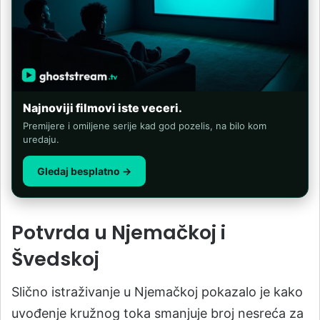
Najnoviji filmovi iste veceri.
Premijere i omiljene serije kad god pozelis, na bilo kom
uredaju.
Gledaj besplatno →
Potvrda u Njemačkoj i
Švedskoj
Slično istraživanje u Njemačkoj pokazalo je kako
uvođenje kružnog toka smanjuje broj nesreća za