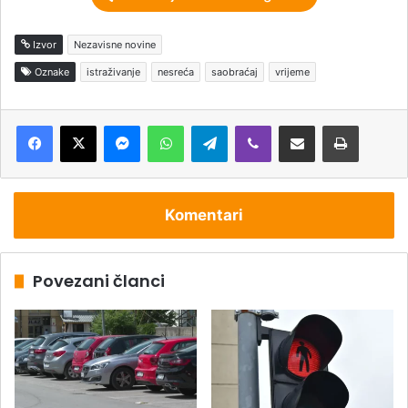
Izvor
Nezavisne novine
Oznake
istraživanje
nesreća
saobraćaj
vrijeme
Messenger
WhatsApp
Telegram
Viber
Podijeli putem e-pošte
Štampaj
Komentari
Povezani članci