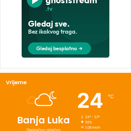
Vrijeme
24
℃
Banja Luka
24º - 23º
56%
1.08 km/h
Djelimično oblačno