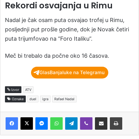
Rekordi osvajanja u Rimu
Nadal je čak osam puta osvajao trofej u Rimu,
posljednji put prošle godine, dok je Novak četiri
puta trijumfovao na “Foro Italiku”.
Meč bi trebalo da počne oko 16 časova.
GlasBanjaluke na Telegramu
Izvor
ATV
Oznake
duel
igra
Rafael Nadal
Messenger
WhatsApp
Telegram
Viber
Podijeli putem e-pošte
Štampaj