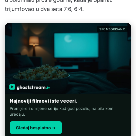
trijumfovao u dva seta 7:6, 6:4.
SPONZORISANO
Najnoviji filmovi iste veceri.
Premijere i omiljene serije kad god pozelis, na bilo kom
uredaju.
Gledaj besplatno →