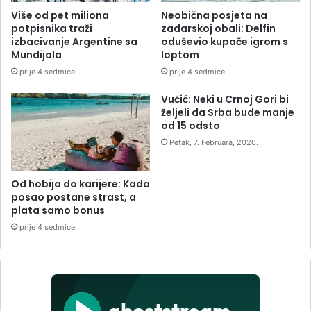
Više od pet miliona
Neobična posjeta na
potpisnika traži
zadarskoj obali: Delfin
izbacivanje Argentine sa
oduševio kupače igrom s
Mundijala
loptom
prije 4 sedmice
prije 4 sedmice
Vučić: Neki u Crnoj Gori bi
željeli da Srba bude manje
od 15 odsto
Petak, 7. Februara, 2020.
Od hobija do karijere: Kada
posao postane strast, a
plata samo bonus
prije 4 sedmice