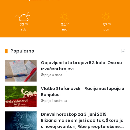
23
34
37
℃
℃
℃
sub
ned
pon
Popularno
Objavljeni loto brojevi 62. kola: Ovo su
izvučeni brojevi
prije 4 dana
Vlatko Stefanovski i Racija nastupaju u
Banjaluci
prije 1 sedmica
Dnevni horoskop za 3. juni 2019:
Blizancima se smiješi dobitak, Škorpija
u novoj avanturi, Ribe preopterećene….