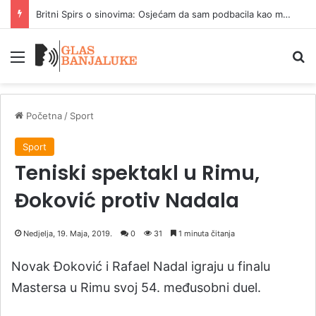
Britni Spirs o sinovima: Osjećam da sam podbacila kao majka
Meni
P
Početna
/
Sport
Sport
Teniski spektakl u Rimu,
Đoković protiv Nadala
Nedjelja, 19. Maja, 2019.
0
31
1 minuta čitanja
Novak Đoković i Rafael Nadal igraju u finalu
Mastersa u Rimu svoj 54. međusobni duel.