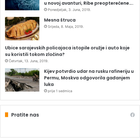
u novoj avanturi, Ribe preopterećene….
Ponedjeljak, 3. Juna, 2019.
Mesna štruca
Srijeda, 8. Maja, 2019.
Ubice sarajevskih policajaca istopile oružje i auto koje
su koristili tokom zločina?
Četvrtak, 13. Juna, 2019.
Kijev potvrdio udar na rusku rafineriju u
Permu, Moskva odgovorila gađanjem
luka
prije 1 sedmica
Pratite nas