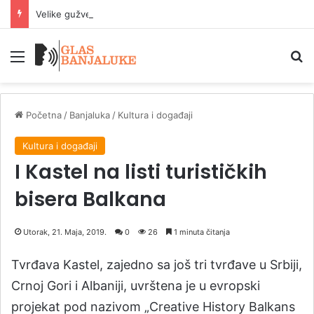
Velike gužve na granicama BiH, najduže kolone na izlazu iz zemlje
Meni
P
Početna
/
Banjaluka
/
Kultura i događaji
Kultura i događaji
I Kastel na listi turističkih
bisera Balkana
Utorak, 21. Maja, 2019.
0
26
1 minuta čitanja
Tvrđava Kastel, zajedno sa još tri tvrđave u Srbiji,
Crnoj Gori i Albaniji, uvrštena je u evropski
projekat pod nazivom „Creative History Balkans