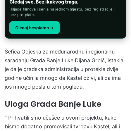
Gledaj sve. Bez ikakvog traga.
Hiljade filmova i serija na jednom mjestu, bez registracije i
bez pretplate.
Gledaj besplatno →
Šefica Odjeska za međunarodnu i regionalnu
saradanju Grada Banje Luke Dijana Grbić, istakla
je da je gradska administracija u protekle dvije
godine učinila mnogo da Kastel oživi, ali da ima
još mnogo posla u tom pogledu.
Uloga Grada Banje Luke
” Prihvatili smo učešće u ovom projektu, kako
bismo dodatno promovisali tvrđavu Kastel, ali i