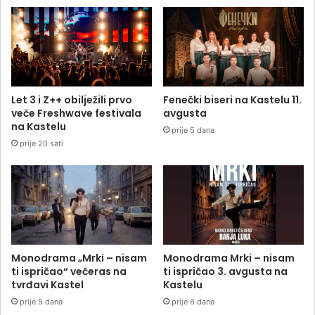
Let 3 i Z++ obilježili prvo
Fenečki biseri na Kastelu 11.
veče Freshwave festivala
avgusta
na Kastelu
prije 5 dana
prije 20 sati
Monodrama „Mrki – nisam
Monodrama Mrki – nisam
ti ispričao“ večeras na
ti ispričao 3. avgusta na
tvrđavi Kastel
Kastelu
prije 5 dana
prije 6 dana