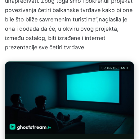
unapređivati. Zbog toga smo i pokrenuli projekat
povezivanja četiri balkanske tvrđave kako bi one
bile što bliže savremenim turistima”,naglasila je
ona i dodada da će, u okviru ovog projekta,
između ostalog, biti izrađene i internet
prezentacije sve četiri tvrđave.
SPONZORISANO