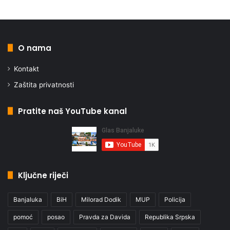
O nama
Kontakt
Zaštita privatnosti
Pratite naš YouTube kanal
Ključne riječi
Banjaluka
BiH
Milorad Dodik
MUP
Policija
pomoć
posao
Pravda za Davida
Republika Srpska