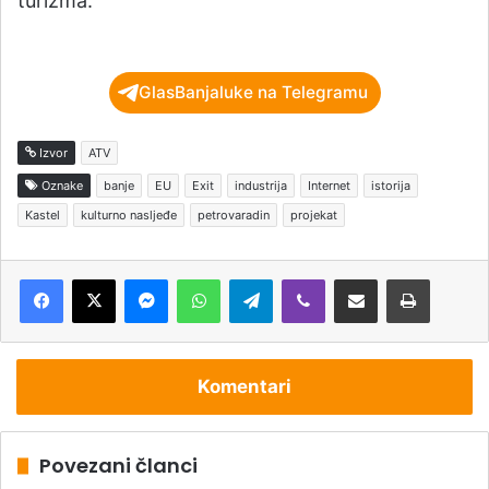
turizma.
GlasBanjaluke na Telegramu
Izvor
ATV
Oznake
banje
EU
Exit
industrija
Internet
istorija
Kastel
kulturno nasljeđe
petrovaradin
projekat
Messenger
WhatsApp
Telegram
Viber
Podijeli putem e-pošte
Štampaj
Komentari
Povezani članci