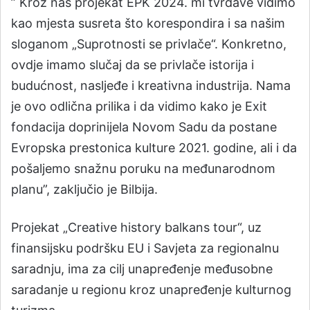
” Kroz naš projekat EPK 2024. mi tvrđave vidimo
kao mjesta susreta što korespondira i sa našim
sloganom „Suprotnosti se privlače“. Konkretno,
ovdje imamo slučaj da se privlače istorija i
budućnost, nasljeđe i kreativna industrija. Nama
je ovo odlična prilika i da vidimo kako je Exit
fondacija doprinijela Novom Sadu da postane
Evropska prestonica kulture 2021. godine, ali i da
pošaljemo snažnu poruku na međunarodnom
planu”, zaključio je Bilbija.
Projekat „Creative history balkans tour“, uz
finansijsku podršku EU i Savjeta za regionalnu
saradnju, ima za cilj unapređenje međusobne
saradanje u regionu kroz unapređenje kulturnog