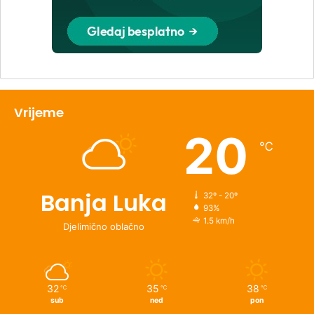
Vrijeme
20
℃
Banja Luka
32º - 20º
93%
1.5 km/h
Djelimično oblačno
32
35
38
℃
℃
℃
sub
ned
pon