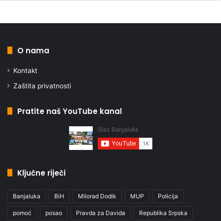
O nama
Kontakt
Zaštita privatnosti
Pratite naš YouTube kanal
Ključne riječi
Banjaluka
BiH
Milorad Dodik
MUP
Policija
pomoć
posao
Pravda za Davida
Republika Srpska