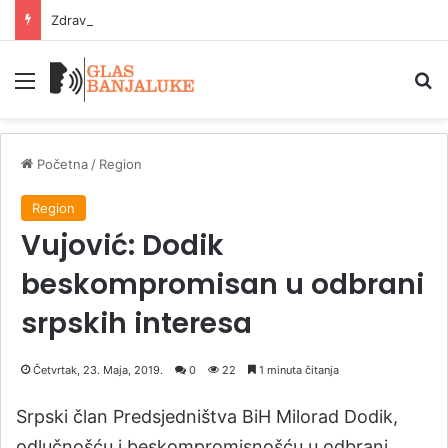
Zdrav doručak po preporuci doktorke sa Harvarda
Meni
P
Početna
/
Region
Region
Vujović: Dodik
beskompromisan u odbrani
srpskih interesa
Četvrtak, 23. Maja, 2019.
0
22
1 minuta čitanja
Srpski član Predsjedništva BiH Milorad Dodik,
odlučnošću i beskompromisnošću u odbrani