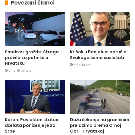
Povezani članci
Smokve i grožđe: Stroga
Krišok u Banjaluci poručio:
pravila za putnike u
Svakoga ćemo saslušati
Hrvatsku
prije 14 sati
prije 16 minuta
Karan: Povlašten status
Duža čekanja na graničnim
dželata poniženje je za
prelazima prema Crnoj
Srbe
Gori i Hrvatskoj