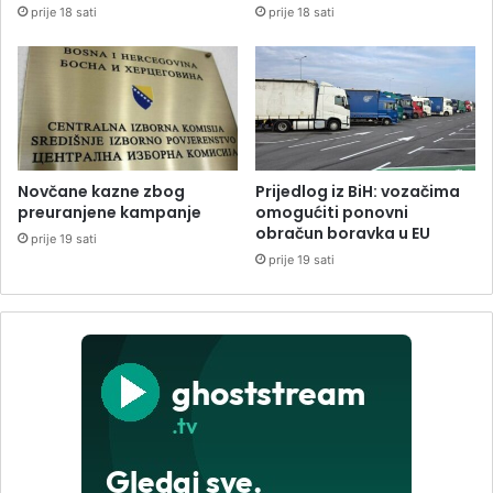
prije 18 sati
prije 18 sati
Novčane kazne zbog
Prijedlog iz BiH: vozačima
preuranjene kampanje
omogućiti ponovni
obračun boravka u EU
prije 19 sati
prije 19 sati