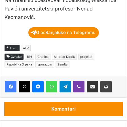
Na tribini su učestvovali i politikolog Aleksandar
Pavić i univerzitetski profesor Nenad
Kecmanović.
GlasBanjaluke na Telegramu
Izvor
ATV
Oznake
BiH
Granica
Milorad Dodik
projekat
Republika Srpska
sporazum
Zemlja
Messenger
WhatsApp
Telegram
Viber
Podijeli putem e-pošte
Štampaj
Komentari