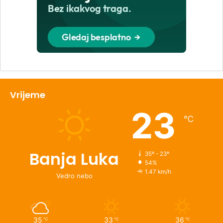
Vrijeme
23
℃
Banja Luka
35º - 23º
54%
1.47 km/h
Vedro nebo
35
33
36
℃
℃
℃