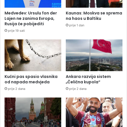
Medvedev: Ursulu fon der
Kaunas: Moskva se sprema
Lajen ne zanima Evropa,
na haos u Baltiku
Rusija će pobijediti
prije 1 dan
prije 19 sati
Kućni pas spasio vlasnika
Ankara razvija sistem
od napada medvjeda
„Čelična kupola“
prije 2 dana
prije 2 dana