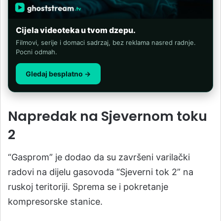
Cijela videoteka u tvom dzepu.
Filmovi, serije i domaci sadrzaj, bez reklama nasred radnje.
Pocni odmah.
Gledaj besplatno →
Napredak na Sjevernom toku
2
“Gasprom” je dodao da su završeni varilački
radovi na dijelu gasovoda “Sjeverni tok 2” na
ruskoj teritoriji. Sprema se i pokretanje
kompresorske stanice.