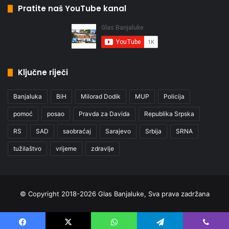
Pratite naš YouTube kanal
Ključne riječi
Banjaluka
BiH
Milorad Dodik
MUP
Policija
pomoć
posao
Pravda za Davida
Republika Srpska
RS
SAD
saobraćaj
Sarajevo
Srbija
SRNA
tužilaštvo
vrijeme
zdravlje
© Copyright 2018-2026 Glas Banjaluke, Sva prava zadržana