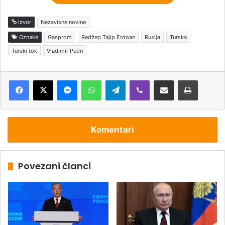
Izvor
Nezavisne novine
Oznake
Gasprom
Redžep Tajip Erdoan
Rusija
Turska
Turski tok
Vladimir Putin
Messenger
WhatsApp
Telegram
Viber
Podijeli putem e-pošte
Štampaj
Komentari
Povezani članci