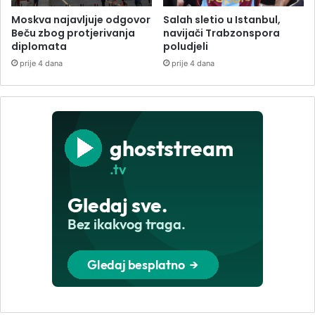
Moskva najavljuje odgovor
Salah sletio u Istanbul,
Beču zbog protjerivanja
navijači Trabzonspora
diplomata
poludjeli
prije 4 dana
prije 4 dana