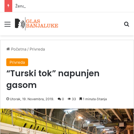
Žena (36) osumnjičena da je ubila partnera (71) u Slavonskom Brodu
Meni
P
Početna
/
Privreda
Privreda
“Turski tok” napunjen
gasom
Utorak, 19. Novembra, 2019.
0
33
1 minuta čitanja