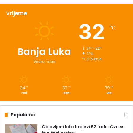
Vrijeme
32
℃
Banja Luka
34º - 22º
29%
3.16 km/h
Vedro nebo
34
37
39
℃
℃
℃
ned
pon
uto
Popularno
Objavljeni loto brojevi 62. kola: Ovo su