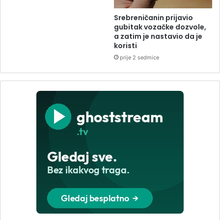
Srebreničanin prijavio
gubitak vozačke dozvole,
a zatim je nastavio da je
koristi
prije 2 sedmice