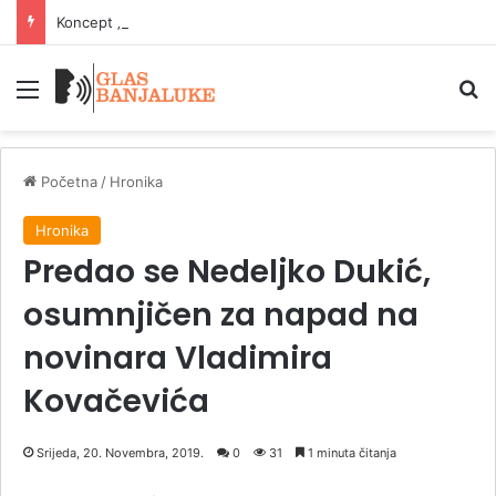
Koncept „Romanijske kuće“ za okupljanje poljoprivrednika regije i zaštitu proizvoda
Meni
P
Početna
/
Hronika
Hronika
Predao se Nedeljko Dukić,
osumnjičen za napad na
novinara Vladimira
Kovačevića
Srijeda, 20. Novembra, 2019.
0
31
1 minuta čitanja