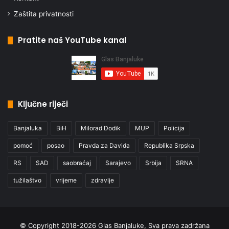
Zaštita privatnosti
Pratite naš YouTube kanal
Ključne riječi
Banjaluka
BiH
Milorad Dodik
MUP
Policija
pomoć
posao
Pravda za Davida
Republika Srpska
RS
SAD
saobraćaj
Sarajevo
Srbija
SRNA
tužilaštvo
vrijeme
zdravlje
© Copyright 2018-2026 Glas Banjaluke, Sva prava zadržana