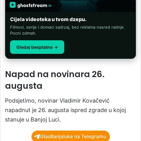
Cijela videoteka u tvom dzepu.
Filmovi, serije i domaci sadrzaj, bez reklama nasred radnje.
Pocni odmah.
Gledaj besplatno →
Napad na novinara 26.
augusta
Podsjetimo, novinar Vladimir Kovačević
napadnut je 26. augusta ispred zgrade u kojoj
stanuje u Banjoj Luci.
GlasBanjaluke na Telegramu