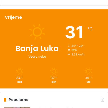
Vrijeme
31
℃
Banja Luka
34º - 22º
32%
3.38 km/h
Vedro nebo
34
37
39
℃
℃
℃
ned
pon
uto
Popularno