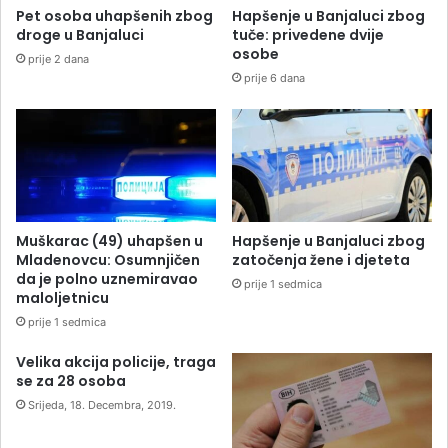
Pet osoba uhapšenih zbog
Hapšenje u Banjaluci zbog
droge u Banjaluci
tuče: privedene dvije
osobe
prije 2 dana
prije 6 dana
Muškarac (49) uhapšen u
Hapšenje u Banjaluci zbog
Mladenovcu: Osumnjičen
zatočenja žene i djeteta
da je polno uznemiravao
prije 1 sedmica
maloljetnicu
prije 1 sedmica
Velika akcija policije, traga
se za 28 osoba
Srijeda, 18. Decembra, 2019.