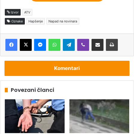
Izvor
ATV
Oznake
Hapšenje
Napad na novinara
Messenger
WhatsApp
Telegram
Viber
Podijeli putem e-pošte
Štampaj
Komentari
Povezani članci