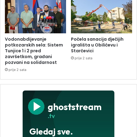
Vodonabdijevanje
Počela sanacija dječijih
potkozarskih sela: Sistem
igrališta u Obilićevu i
Tunjice 1 i 2 pred
Starčevici
završetkom, građani
prije 2 sata
pozvani na solidarnost
prije 2 sata