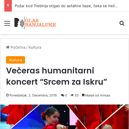
Helikopter MUP-a RS gasi požar u Trebinju
Meni
P
Početna
/
Kultura
Kultura
Večeras humanitarni
koncert “Srcem za Iskru”
Ponedjeljak, 2. Decembra, 2019.
0
33
Manje od minuta