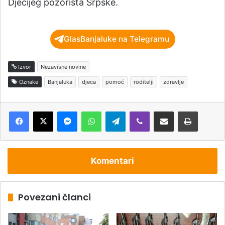
Dječijeg pozorišta Srpske.
GlasBanjaluke na Telegramu
Izvor
Nezavisne novine
Oznake
Banjaluka
djeca
pomoć
roditelji
zdravlje
Messenger
WhatsApp
Telegram
Viber
Podijeli putem e-pošte
Štampaj
Komentari
Povezani članci