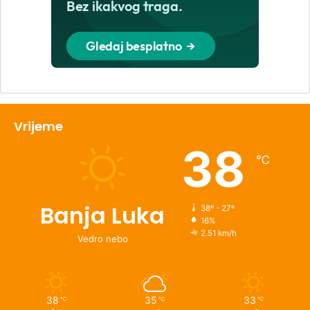
Vrijeme
38
℃
Banja Luka
38º - 27º
16%
2.51 km/h
Vedro nebo
38
35
33
℃
℃
℃