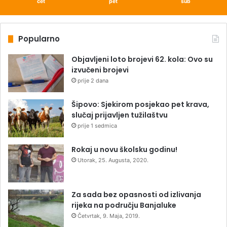
čet
pet
sub
Popularno
Objavljeni loto brojevi 62. kola: Ovo su
izvučeni brojevi
prije 2 dana
Šipovo: Sjekirom posjekao pet krava,
slučaj prijavljen tužilaštvu
prije 1 sedmica
Rokaj u novu školsku godinu!
Utorak, 25. Augusta, 2020.
Za sada bez opasnosti od izlivanja
rijeka na području Banjaluke
Četvrtak, 9. Maja, 2019.