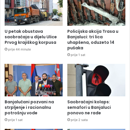
U petak obustava
Policijska akcija Trasa u
saobraćaja u dijelu Ulice
Banjaluci: tri lica
Prvog krajiškog korpusa
uhapšena, oduzeto 14
pušaka
prije 44 minute
prije 1 sat
Banjalučani pozvani na
Saobraćajni kolaps:
strpljenje i racionalnu
semafori u Banjaluci
potrošnju vode
ponovo ne rade
prije 1 sat
prije 2 sata