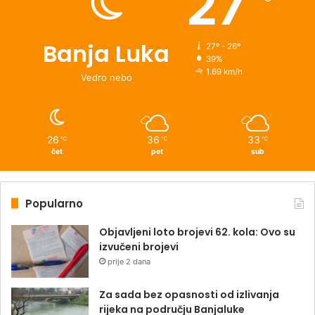
27
Banja Luka
27º - 26º
39%
1.69 km/h
Vedro nebo
26
36
33
℃
℃
℃
čet
pet
sub
Popularno
Objavljeni loto brojevi 62. kola: Ovo su
izvučeni brojevi
prije 2 dana
Za sada bez opasnosti od izlivanja
rijeka na području Banjaluke