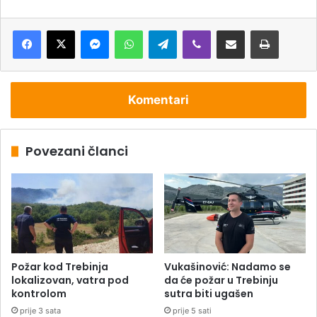
Messenger
WhatsApp
Telegram
Viber
Podijeli putem e-pošte
Štampaj
Komentari
Povezani članci
Požar kod Trebinja
Vukašinović: Nadamo se
lokalizovan, vatra pod
da će požar u Trebinju
kontrolom
sutra biti ugašen
prije 3 sata
prije 5 sati