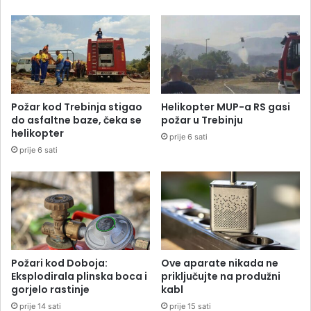
Požar kod Trebinja stigao
Helikopter MUP-a RS gasi
do asfaltne baze, čeka se
požar u Trebinju
helikopter
prije 6 sati
prije 6 sati
Požari kod Doboja:
Ove aparate nikada ne
Eksplodirala plinska boca i
priključujte na produžni
gorjelo rastinje
kabl
prije 14 sati
prije 15 sati