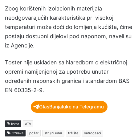
Zbog korištenih izolacionih materijala
neodgovarajućih karakteristika pri visokoj
temperaturi može doći do lomljenja kućišta, čime
postaju dostupni dijelovi pod naponom, naveli su
iz Agencije.
Toster nije usklađen sa Naredbom o električnoj
opremi namijenjenoj za upotrebu unutar
određenih naponskih granica i standardom BAS
EN 60335-2-9.
GlasBanjaluke na Telegramu
Izvor
ATV
Oznake
požar
strujni udar
tržište
vatrogasci