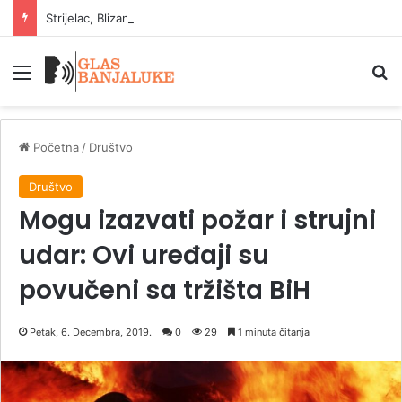
Strijelac, Blizanci i Lav: znakovi koji uživaju u ljetu
Meni
P
Početna
/
Društvo
Društvo
Mogu izazvati požar i strujni
udar: Ovi uređaji su
povučeni sa tržišta BiH
Petak, 6. Decembra, 2019.
0
29
1 minuta čitanja