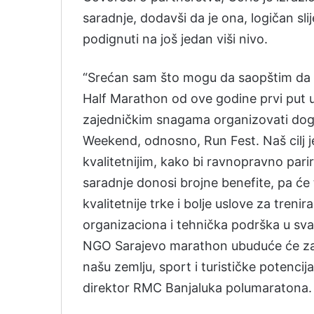
saradnje, dodavši da je ona, logičan sli
podignuti na još jedan viši nivo.
“Srećan sam što mogu da saopštim da
Half Marathon od ove godine prvi put u
zajedničkim snagama organizovati događ
Weekend, odnosno, Run Fest. Naš cilj je
kvalitetnijim, kako bi ravnopravno parir
saradnje donosi brojne benefite, pa će 
kvalitetnije trke i bolje uslove za treni
organizaciona i tehnička podrška u sv
NGO Sarajevo marathon ubuduće će zaj
našu zemlju, sport i turističke potencija
direktor RMC Banjaluka polumaratona.