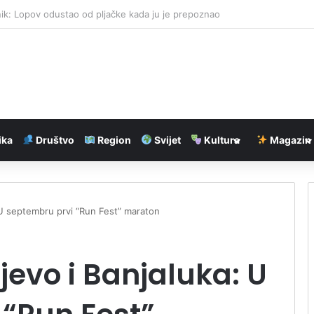
 Lav: znakovi koji uživaju u ljetu
ika
Društvo
Region
Svijet
Kultura
Magazin
: U septembru prvi “Run Fest” maraton
ajevo i Banjaluka: U