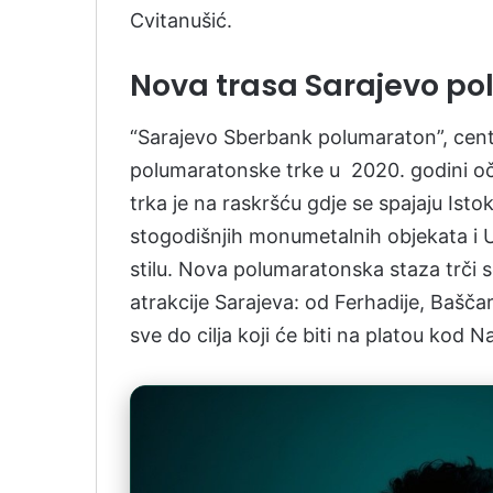
Cvitanušić.
Nova trasa Sarajevo p
“Sarajevo Sberbank polumaraton”, centr
polumaratonske trke u 2020. godini oček
trka je na raskršću gdje se spajaju Isto
stogodišnjih monumetalnih objekata i
stilu. Nova polumaratonska staza trči s
atrakcije Sarajeva: od Ferhadije, Bašča
sve do cilja koji će biti na platou kod