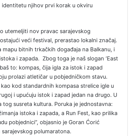
identitetu njihov prvi korak u okviru
mo utemeljiti nov pravac sarajevskog
tajući veći festival, prerastao lokalni značaj.
 mapu bitnih trkačkih događaja na Balkanu, i
istoka i zapada. Zbog toga je naš slogan ‘East
baš to: kompas, čija igla za istok i zapad
oju prolazi atletičar u pobjedničkom stavu.
a kao kod standardnih kompasa strelice igle u
ugoj i upućuju istok i zapad jedan na drugo. U
ka tog susreta kultura. Poruka je jednostavna:
anja istoka i zapada, a Run Fest, kao prilika
du pobjednici”, objasnio je Goran Ćorić
u sarajevskog polumaratona.