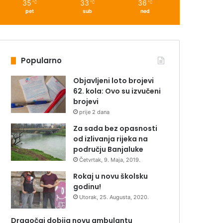
35
33
36
℃
℃
℃
pet
sub
ned
Popularno
Objavljeni loto brojevi
62. kola: Ovo su izvučeni
brojevi
prije 2 dana
Za sada bez opasnosti
od izlivanja rijeka na
području Banjaluke
Četvrtak, 9. Maja, 2019.
Rokaj u novu školsku
godinu!
Utorak, 25. Augusta, 2020.
Dragočaj dobija novu ambulantu