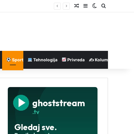
Nasumičan članak
Sidebar
Switch skin
Pretraga
Sport
Tehnologija
Privreda
✍️ Kolumne