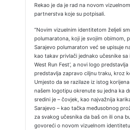
Rekao je da je rad na novom vizuelnom 
partnerstva koje su potpisali.
“Novim vizuelnim identitetom željeli s
polumaratona, koji je svojim obimom, pos
Sarajevo polumaraton već se upisuje na
kao takav privlači jednako učesnike sa 
West Run Fest’, a novi logo predstavlja 
predstavlja zapravo ciljnu traku, kroz k
Umjesto da se razilaze iz istog korijen
našem logotipu okrenute su jedna ka dr
sredini je – čovjek, kao najvažnija kari
Sarajevo – kao tačka međusobnog prožim
za svakog učesnika da baš on ili ona bu
govoreći o novom vizuelnom identitet