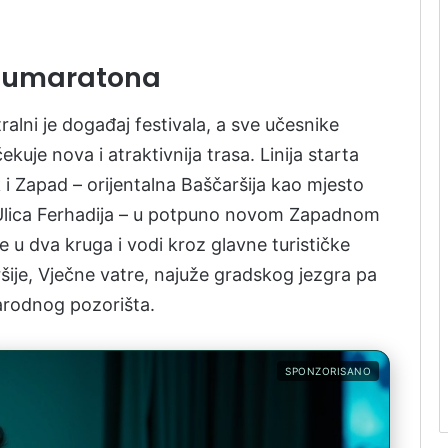
olumaratona
alni je događaj festivala, a sve učesnike
uje nova i atraktivnija trasa. Linija starta
k i Zapad – orijentalna Baščaršija kao mjesto
 Ulica Ferhadija – u potpuno novom Zapadnom
e u dva kruga i vodi kroz glavne turističke
ršije, Vječne vatre, najuže gradskog jezgra pa
 Narodnog pozorišta.
SPONZORISANO