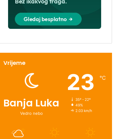
Vrijeme
23
℃
Banja Luka
35º - 22º
49%
2.03 km/h
Vedro nebo