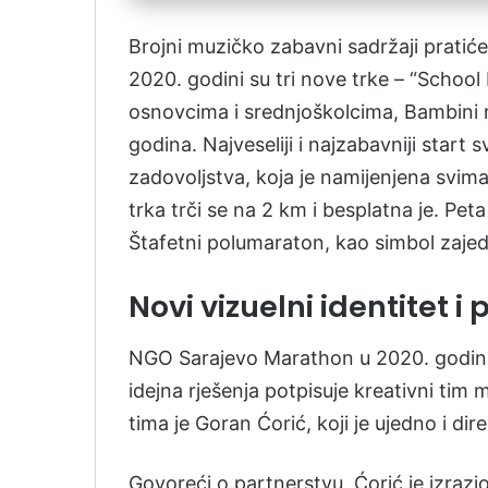
Brojni muzičko zabavni sadržaji pratiće
2020. godini su tri nove trke – “Schoo
osnovcima i srednjoškolcima, Bambini 
godina. Najveseliji i najzabavniji star
zadovoljstva, koja je namijenjena svim
trka trči se na 2 km i besplatna je. Pe
Štafetni polumaraton, kao simbol zajedn
Novi vizuelni identitet i
NGO Sarajevo Marathon u 2020. godinu 
idejna rješenja potpisuje kreativni tim
tima je Goran Ćorić, koji je ujedno i d
Govoreći o partnerstvu, Ćorić je izraz