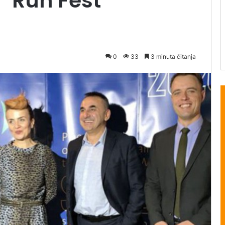
 “Run Fest”
0
33
3 minuta čitanja