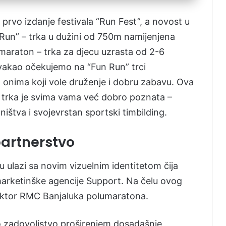
 prvo izdanje festivala “Run Fest”, a novost u
l Run” – trka u dužini od 750m namijenjena
maraton – trka za djecu uzrasta od 2-6
t svakao očekujemo na “Fun Run” trci
a onima koji vole druženje i dobru zabavu. Ova
ta trka je svima vama već dobro poznata –
ištva i svojevrstan sportski timbilding.
 partnerstvo
ulazi sa novim vizuelnim identitetom čija
 marketinške agencije Support. Na čelu ovog
irektor RMC Banjaluka polumaratona.
io zadovoljstvo proširenjem dosadašnje