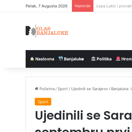
Petak, 7 Augusta 2026
Najnovije
Strijelac, Blizanci i
Naslovna
Banjaluka
Politika
Hron
Početna
/
Sport
/
Ujedinili se Sarajevo i Banjaluka
Sport
Ujedinili se Sar