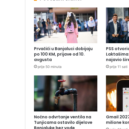
Prvačići u Banjaluci dobijaju
PSS otvori
po 100 KM, prijave od 10.
Laktašima:
avgusta
najavio ši
prije 50 minuta
prije 11 sati
Noćno odvrtanje ventila na
Gmail 2027
Tunjicama ostavilo dijelove
milione ko
Banjaluke bez vode