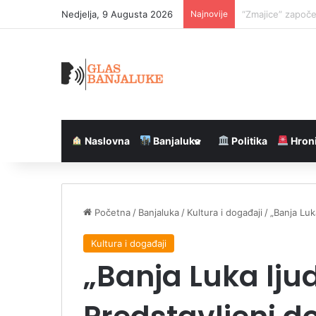
Nedjelja, 9 Augusta 2026
Najnovije
Krsna slava i pa
Naslovna
Banjaluka
Politika
Hron
Početna
/
Banjaluka
/
Kultura i događaji
/
„Banja Luk
Kultura i događaji
„Banja Luka ljud