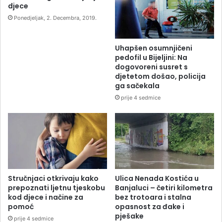
djece
Ponedjeljak, 2. Decembra, 2019.
Uhapšen osumnjičeni
pedofil u Bijeljini: Na
dogovoreni susret s
djetetom došao, policija
ga sačekala
prije 4 sedmice
Stručnjaci otkrivaju kako
Ulica Nenada Kostića u
prepoznati ljetnu tjeskobu
Banjaluci – četiri kilometra
kod djece i načine za
bez trotoara i stalna
pomoć
opasnost za đake i
pješake
prije 4 sedmice