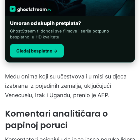
Umoran od skupih pretplata?
GhostStream ti donosi sve filmove i serije potpuno
besplatno, u HD kvalitetu.
Gledaj besplatno →
Među onima koji su učestvovali u misi su djeca
izabrana iz pojedinih zemalja, uključujući
Venecuelu, Irak i Ugandu, prenio je AFP.
Komentari analitičara o
papinoj poruci
Komentatori ocjenjuju da je to jasna poruka lidera