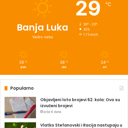
29
℃
Banja Luka
36º - 23º
35%
1.73 km/h
Vedro nebo
36
38
34
℃
℃
℃
pon
uto
sri
Popularno
Objavljeni loto brojevi 62. kola: Ovo su
izvučeni brojevi
prije 6 dana
Vlatko Stefanovski i Racija nastupaju u