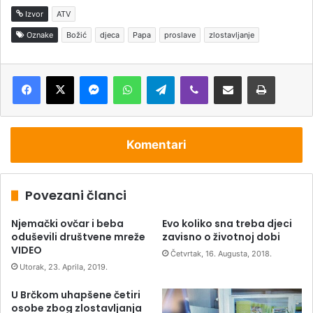
Izvor
ATV
Oznake
Božić
djeca
Papa
proslave
zlostavljanje
Messenger
WhatsApp
Telegram
Viber
Podijeli putem e-pošte
Štampaj
Komentari
Povezani članci
Njemački ovčar i beba
Evo koliko sna treba djeci
oduševili društvene mreže
zavisno o životnoj dobi
VIDEO
Četvrtak, 16. Augusta, 2018.
Utorak, 23. Aprila, 2019.
U Brčkom uhapšene četiri
osobe zbog zlostavljanja