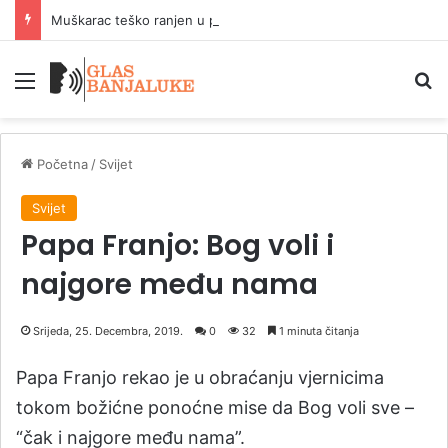
Muškarac teško ranjen u pucnjavi u Brčkom
Meni
P
Početna
/
Svijet
Svijet
Papa Franjo: Bog voli i
najgore među nama
Srijeda, 25. Decembra, 2019.
0
32
1 minuta čitanja
Papa Franjo rekao je u obraćanju vjernicima
tokom božićne ponoćne mise da Bog voli sve –
“čak i najgore među nama”.