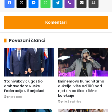
Komentari
Povezani članci
Stanivuković ugostio
Eminemova humanitarna
ambasadora Ruske
aukcija: Više od 100 pari
Federacije u Banjaluci
rijetkih patika iz lične
kolekcije
prije 6 dana
prije 2 sedmice