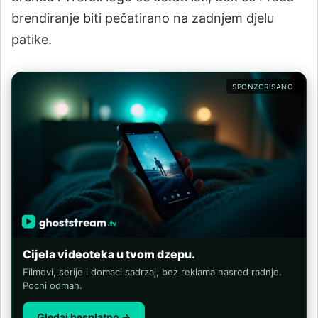
brendiranje biti pečatirano na zadnjem djelu
patike.
SPONZORISANO
Cijela videoteka u tvom dzepu.
Filmovi, serije i domaci sadrzaj, bez reklama nasred radnje.
Pocni odmah.
Gledaj besplatno →