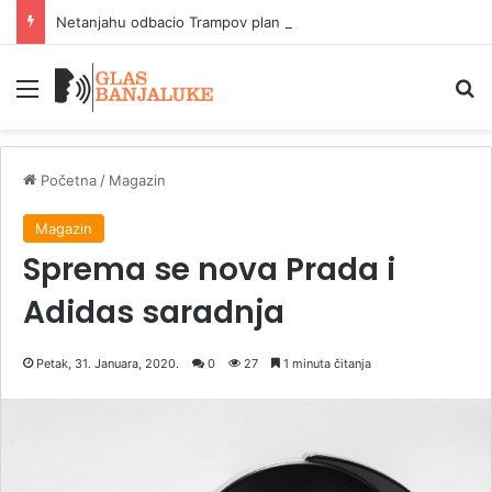
Netanjahu odbacio Trampov plan za Gazu
Meni
P
Početna
/
Magazin
Magazin
Sprema se nova Prada i
Adidas saradnja
Petak, 31. Januara, 2020.
0
27
1 minuta čitanja