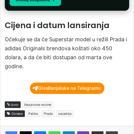
Cijena i datum lansiranja
Očekuje se da će Superstar model u režili Prada i
adidas Originals brendova koštati oko 450
dolara, a da će biti dostupan od marta ove
godine.
GlasBanjaluke na Telegramu
Izvor
Nezavisne novine
Oznake
Patike
Prada
saradnja
Messenger
WhatsApp
Telegram
Viber
Podijeli putem e-pošte
Štampaj