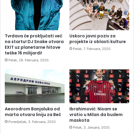
Tvrđava će proključati već
Uskoro javni poziv za
na startu! DJ Snake otvara
projekte iz oblasti kulture
EXIT uz planetarne hitove
Petak, 7. Februara, 2020.
teške 16 milijardi!
Petak, 28. Februara, 2020.
Aeorodrom Banjaluka od
Ibrahimović: Nisam se
marta otvara liniju za Beč
vratio u Milan da budem
maskota
Ponedjeljak, 3. Februara, 2020.
Petak, 3. Januara, 2020.