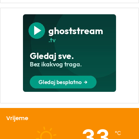
Vrijeme
33
℃