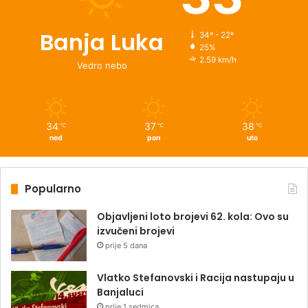
Banja Luka
34º - 22º
25%
2.59 km/h
Vedro nebo
34
37
38
℃
℃
℃
ned
pon
uto
Popularno
Objavljeni loto brojevi 62. kola: Ovo su
izvučeni brojevi
prije 5 dana
Vlatko Stefanovski i Racija nastupaju u
Banjaluci
prije 1 sedmica