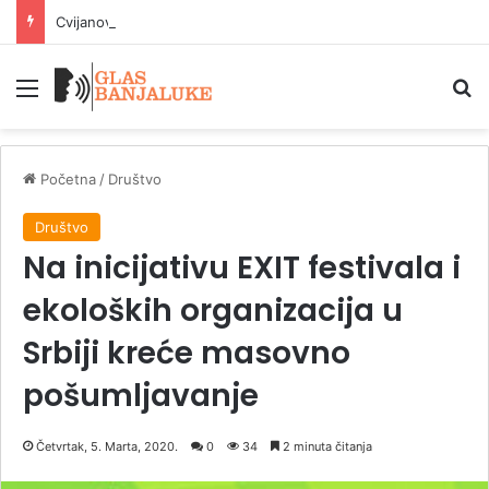
Cvijanovićeva: Ožiljci ratnih vojnih invalida najsvetiji ordeni slobode
Meni
P
Početna
/
Društvo
Društvo
Na inicijativu EXIT festivala i
ekoloških organizacija u
Srbiji kreće masovno
pošumljavanje
Četvrtak, 5. Marta, 2020.
0
34
2 minuta čitanja