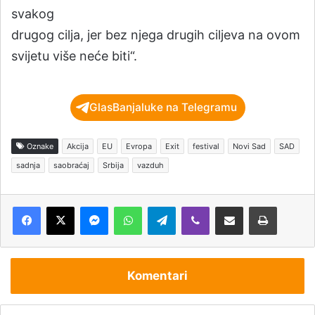
svakog
drugog cilja, jer bez njega drugih ciljeva na ovom
svijetu više neće biti“.
GlasBanjaluke na Telegramu
Oznake
Akcija
EU
Evropa
Exit
festival
Novi Sad
SAD
sadnja
saobraćaj
Srbija
vazduh
Messenger
WhatsApp
Telegram
Viber
Podijeli putem e-pošte
Štampaj
Komentari