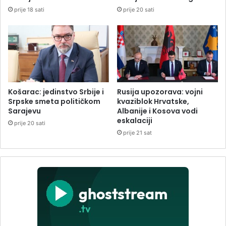
prije 18 sati
prije 20 sati
Košarac: jedinstvo Srbije i
Rusija upozorava: vojni
Srpske smeta političkom
kvaziblok Hrvatske,
Sarajevu
Albanije i Kosova vodi
eskalaciji
prije 20 sati
prije 21 sat