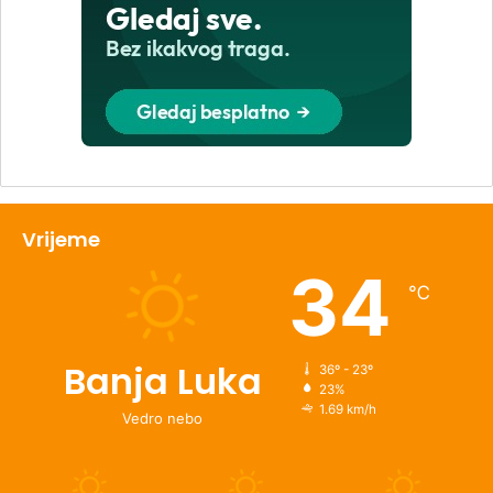
Vrijeme
34
℃
Banja Luka
36º - 23º
23%
1.69 km/h
Vedro nebo