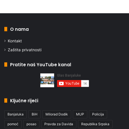
O nama
Kontakt
Zaštita privatnosti
Pratite naš YouTube kanal
Ključne riječi
Banjaluka
BiH
Milorad Dodik
MUP
Policija
pomoć
posao
Pravda za Davida
Republika Srpska