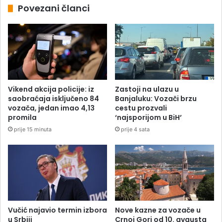
Povezani članci
Vikend akcija policije: iz
Zastoji na ulazu u
saobraćaja isključeno 84
Banjaluku: Vozači brzu
vozača, jedan imao 4,13
cestu prozvali
promila
‘najsporijom u BiH’
prije 15 minuta
prije 4 sata
Vučić najavio termin izbora
Nove kazne za vozače u
u Srbiji
Crnoj Gori od 10. avgusta