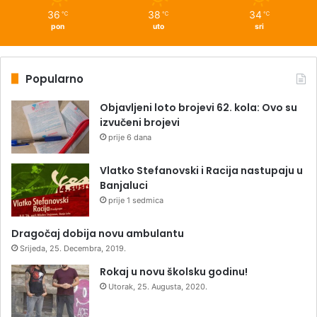
36
38
34
℃
℃
℃
pon
uto
sri
Popularno
Objavljeni loto brojevi 62. kola: Ovo su
izvučeni brojevi
prije 6 dana
Vlatko Stefanovski i Racija nastupaju u
Banjaluci
prije 1 sedmica
Dragočaj dobija novu ambulantu
Srijeda, 25. Decembra, 2019.
Rokaj u novu školsku godinu!
Utorak, 25. Augusta, 2020.