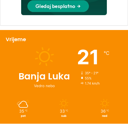
Vrijeme
21
℃
Banja Luka
35º - 21º
55%
1.74 km/h
Vedro nebo
35
33
36
℃
℃
℃
pet
sub
ned