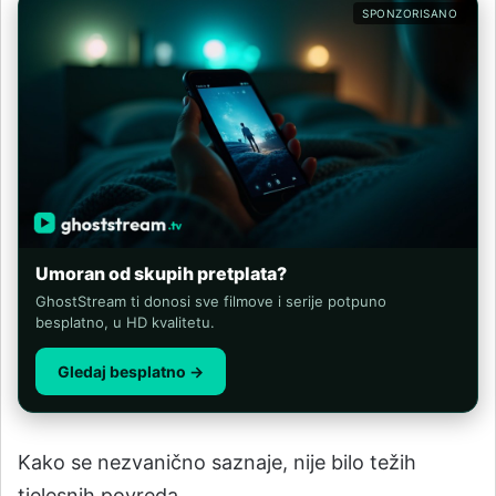
SPONZORISANO
Umoran od skupih pretplata?
GhostStream ti donosi sve filmove i serije potpuno
besplatno, u HD kvalitetu.
Gledaj besplatno →
Kako se nezvanično saznaje, nije bilo težih
tjelesnih povreda.