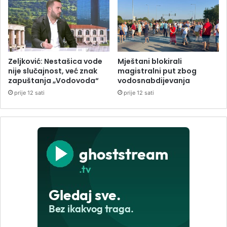
Zeljković: Nestašica vode
Mještani blokirali
nije slučajnost, već znak
magistralni put zbog
zapuštanja „Vodovoda“
vodosnabdijevanja
prije 12 sati
prije 12 sati