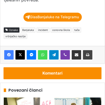
GlasBanjaluke na Telegramu
Oznake
Banjaluka
incident
osnovna škola
tuča
vršnjačko nasilje
Messenger
WhatsApp
Telegram
Viber
Podijeli putem e-pošte
Štampaj
Komentari
Povezani članci