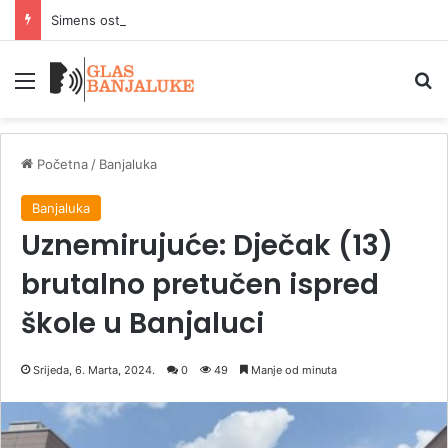
Simens ostvario rekordne narudžbe zahvaljujuci AI infrastrukturi
Meni
P
Početna
/
Banjaluka
Banjaluka
Uznemirujuće: Dječak (13)
brutalno pretučen ispred
škole u Banjaluci
Srijeda, 6. Marta, 2024.
0
49
Manje od minuta