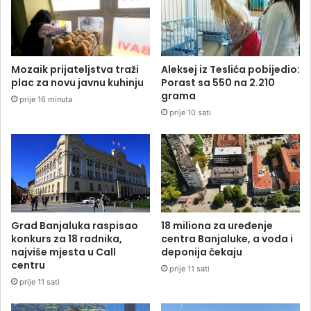
Mozaik prijateljstva traži
Aleksej iz Teslića pobijedio:
plac za novu javnu kuhinju
Porast sa 550 na 2.210
grama
prije 16 minuta
prije 10 sati
Grad Banjaluka raspisao
18 miliona za uređenje
konkurs za 18 radnika,
centra Banjaluke, a voda i
najviše mjesta u Call
deponija čekaju
centru
prije 11 sati
prije 11 sati