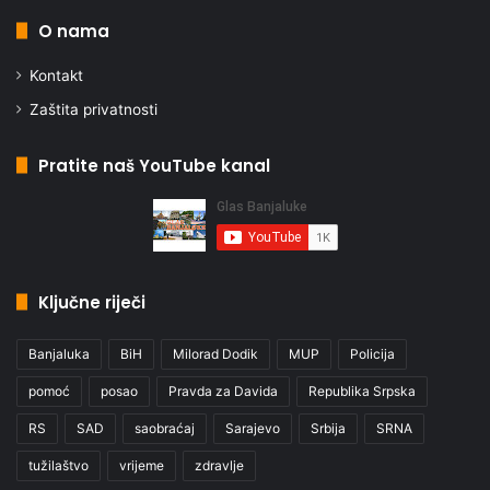
O nama
Kontakt
Zaštita privatnosti
Pratite naš YouTube kanal
Ključne riječi
Banjaluka
BiH
Milorad Dodik
MUP
Policija
pomoć
posao
Pravda za Davida
Republika Srpska
RS
SAD
saobraćaj
Sarajevo
Srbija
SRNA
tužilaštvo
vrijeme
zdravlje