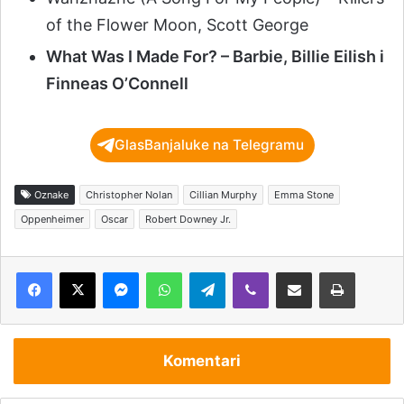
of the Flower Moon, Scott George
What Was I Made For? – Barbie, Billie Eilish i
Finneas O’Connell
GlasBanjaluke na Telegramu
Oznake
Christopher Nolan
Cillian Murphy
Emma Stone
Oppenheimer
Oscar
Robert Downey Jr.
Messenger
WhatsApp
Telegram
Viber
Podijeli putem e-pošte
Štampaj
Komentari