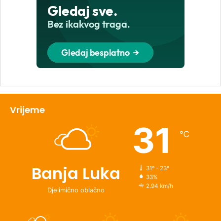
Vrijeme
31
℃
Banja Luka
31º - 23º
33%
2.94 km/h
Djelimično oblačno