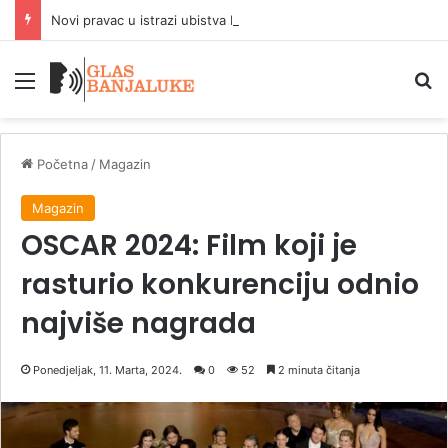
Novi pravac u istrazi ubistva En Vidikomb
Meni
P
Početna
/
Magazin
Magazin
OSCAR 2024: Film koji je
rasturio konkurenciju odnio
najviše nagrada
Ponedjeljak, 11. Marta, 2024.
0
52
2 minuta čitanja