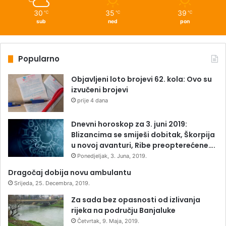
30
35
39
℃
℃
℃
sub
ned
pon
Popularno
Objavljeni loto brojevi 62. kola: Ovo su
izvučeni brojevi
prije 4 dana
Dnevni horoskop za 3. juni 2019:
Blizancima se smiješi dobitak, Škorpija
u novoj avanturi, Ribe preopterećene….
Ponedjeljak, 3. Juna, 2019.
Dragočaj dobija novu ambulantu
Srijeda, 25. Decembra, 2019.
Za sada bez opasnosti od izlivanja
rijeka na području Banjaluke
Četvrtak, 9. Maja, 2019.