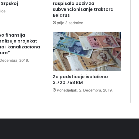
 Srpskoj
raspisalo poziv za
subvencionisanje traktora
mice
Belarus
prije 3 sedmice
vo finansija
ealizuje projekat
a i kanalizaciona
tura”
. Decembra, 2019.
Za podsticaje isplaćeno
3.720.758 KM
Ponedjeljak, 2. Decembra, 2019.