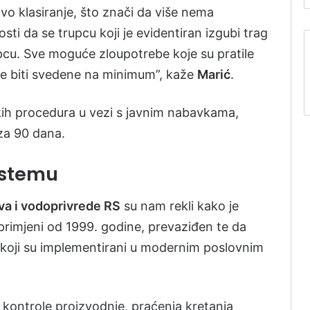
govo klasiranje, što znači da više nema
i da se trupcu koji je evidentiran izgubi trag
cu. Sve moguće zloupotrebe koje su pratile
e biti svedene na minimum”, kaže
Marić
.
kih procedura u vezi s javnim nabavkama,
 za 90 dana.
istemu
va i vodoprivrede RS
su nam rekli kako je
u primjeni od 1999. godine, prevaziđen te da
 koji su implementirani u modernim poslovnim
e kontrole proizvodnje, praćenja kretanja