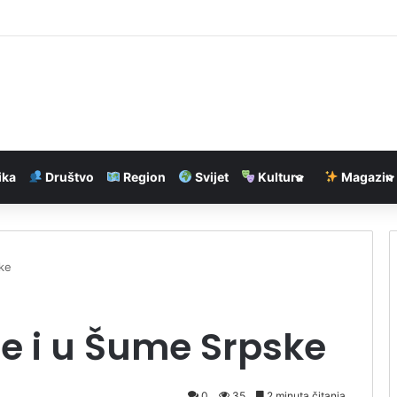
torijska prilika za BiH, navode autori sa Harvarda
ika
Društvo
Region
Svijet
Kultura
Magazin
ske
iže i u Šume Srpske
0
35
2 minuta čitanja