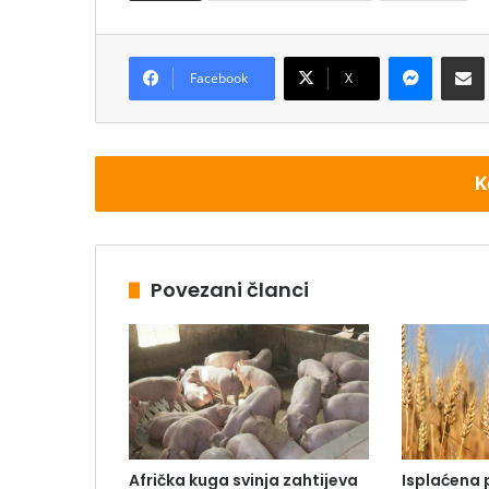
Messenger
Podijeli pu
Facebook
X
K
Povezani članci
Afrička kuga svinja zahtijeva
Isplaćena 