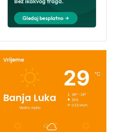
Vrijeme
29
℃
Banja Luka
38º - 26º
35%
0.53 km/h
Vedro nebo