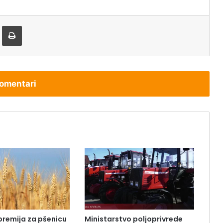
tem e-pošte
Štampaj
omentari
premija za pšenicu
Ministarstvo poljoprivrede