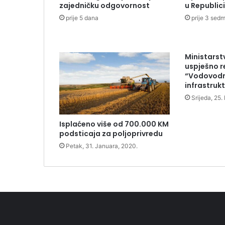
zajedničku odgovornost
u Republici
prije 5 dana
prije 3 sed
Ministarst
uspješno r
“Vodovodn
infrastruk
Srijeda, 25
Isplaćeno više od 700.000 KM
podsticaja za poljoprivredu
Petak, 31. Januara, 2020.