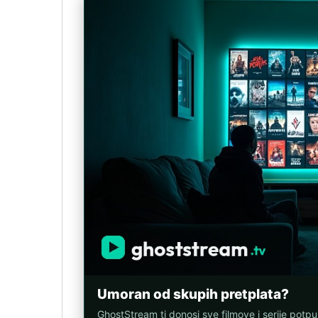
Umoran od skupih pretplata?
GhostStream ti donosi sve filmove i serije potp