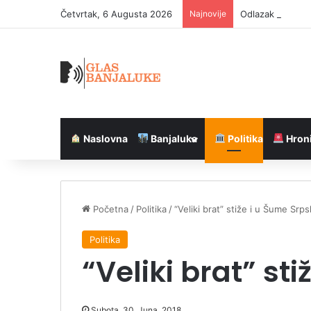
Četvrtak, 6 Augusta 2026
Najnovije
Odlazak Šmita is
Naslovna
Banjaluka
Politika
Hron
Početna
/
Politika
/
“Veliki brat” stiže i u Šume Srp
Politika
“Veliki brat” st
Subota, 30. Juna, 2018.