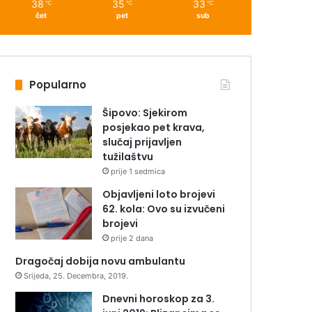
38
35
33
℃
℃
℃
čet
pet
sub
Popularno
Šipovo: Sjekirom
posjekao pet krava,
slučaj prijavljen
tužilaštvu
prije 1 sedmica
Objavljeni loto brojevi
62. kola: Ovo su izvučeni
brojevi
prije 2 dana
Dragočaj dobija novu ambulantu
Srijeda, 25. Decembra, 2019.
Dnevni horoskop za 3.