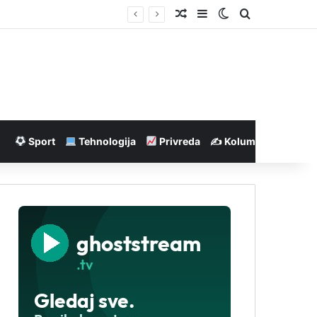
Nasumičan članak
Sidebar
Switch skin
Pretraga
Sport
Tehnologija
Privreda
✍️ Kolumne