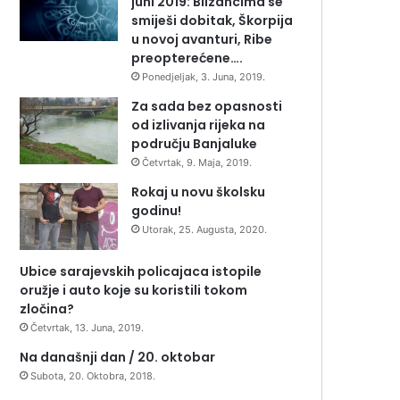
juni 2019: Blizancima se
smiješi dobitak, Škorpija
u novoj avanturi, Ribe
preopterećene….
Ponedjeljak, 3. Juna, 2019.
Za sada bez opasnosti
od izlivanja rijeka na
području Banjaluke
Četvrtak, 9. Maja, 2019.
Rokaj u novu školsku
godinu!
Utorak, 25. Augusta, 2020.
Ubice sarajevskih policajaca istopile
oružje i auto koje su koristili tokom
zločina?
Četvrtak, 13. Juna, 2019.
Na današnji dan / 20. oktobar
Subota, 20. Oktobra, 2018.