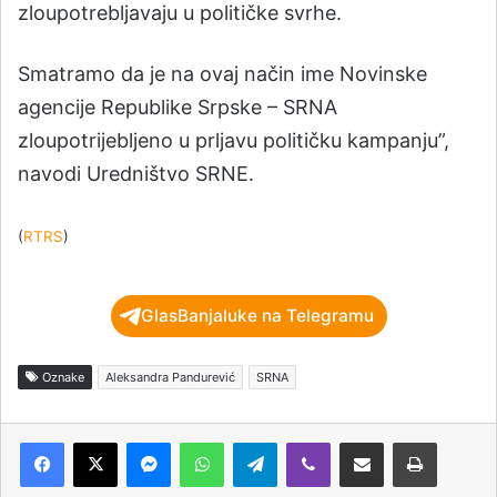
zloupotrebljavaju u političke svrhe.
Smatramo da je na ovaj način ime Novinske
agencije Republike Srpske – SRNA
zloupotrijebljeno u prljavu političku kampanju”,
navodi Uredništvo SRNE.
(
RTRS
)
GlasBanjaluke na Telegramu
Oznake
Aleksandra Pandurević
SRNA
Messenger
WhatsApp
Telegram
Viber
Podijeli putem e-pošte
Štampaj