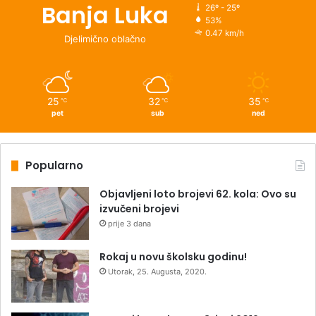
Banja Luka
26º - 25º
53%
0.47 km/h
Djelimično oblačno
25
32
35
℃
℃
℃
pet
sub
ned
Popularno
Objavljeni loto brojevi 62. kola: Ovo su
izvučeni brojevi
prije 3 dana
Rokaj u novu školsku godinu!
Utorak, 25. Augusta, 2020.