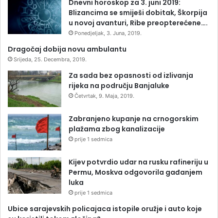
Dnevni horoskop za 3. juni 2019:
Blizancima se smiješi dobitak, Škorpija
u novoj avanturi, Ribe preopterećene….
Ponedjeljak, 3. Juna, 2019.
Dragočaj dobija novu ambulantu
Srijeda, 25. Decembra, 2019.
Za sada bez opasnosti od izlivanja
rijeka na području Banjaluke
Četvrtak, 9. Maja, 2019.
Zabranjeno kupanje na crnogorskim
plažama zbog kanalizacije
prije 1 sedmica
Kijev potvrdio udar na rusku rafineriju u
Permu, Moskva odgovorila gađanjem
luka
prije 1 sedmica
Ubice sarajevskih policajaca istopile oružje i auto koje