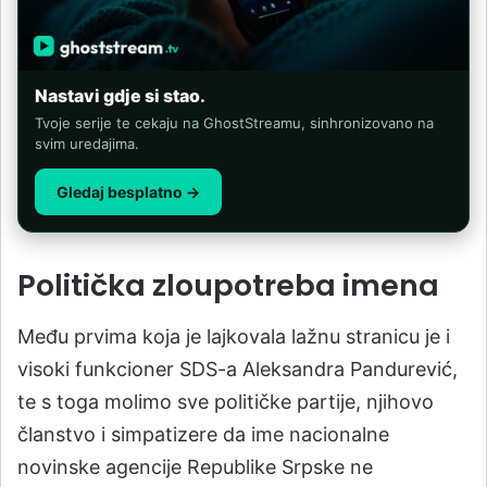
Nastavi gdje si stao.
Tvoje serije te cekaju na GhostStreamu, sinhronizovano na
svim uredajima.
Gledaj besplatno →
Politička zloupotreba imena
Među prvima koja je lajkovala lažnu stranicu je i
visoki funkcioner SDS-a Aleksandra Pandurević,
te s toga molimo sve političke partije, njihovo
članstvo i simpatizere da ime nacionalne
novinske agencije Republike Srpske ne