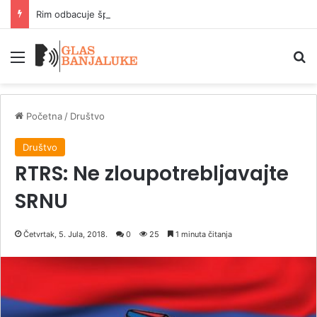
Rim odbacuje španski ultimatum zbog kontrola na granici
Meni
P
Početna
/
Društvo
Društvo
RTRS: Ne zloupotrebljavajte
SRNU
Četvrtak, 5. Jula, 2018.
0
25
1 minuta čitanja