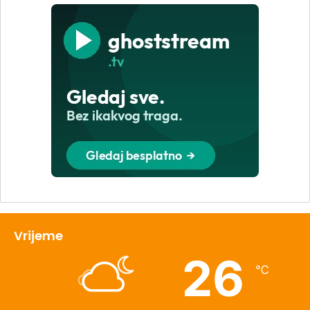
Vrijeme
26
℃