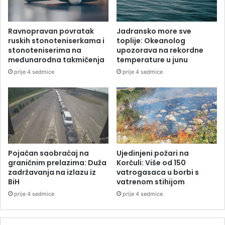
Ravnopravan povratak
Jadransko more sve
ruskih stonoteniserkama i
toplije: Okeanolog
stonoteniserima na
upozorava na rekordne
međunarodna takmičenja
temperature u junu
prije 4 sedmice
prije 4 sedmice
Pojačan saobraćaj na
Ujedinjeni požari na
graničnim prelazima: Duža
Korčuli: Više od 150
zadržavanja na izlazu iz
vatrogasaca u borbi s
BiH
vatrenom stihijom
prije 4 sedmice
prije 4 sedmice