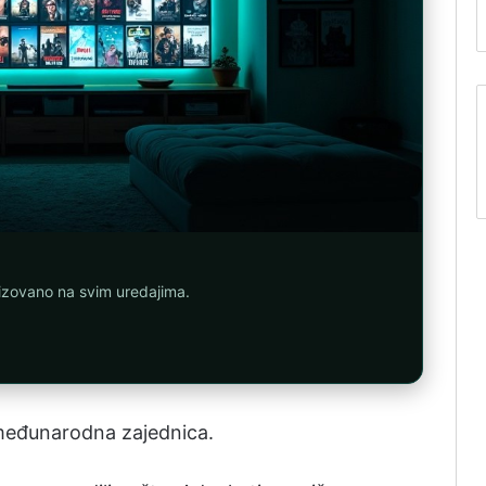
nizovano na svim uredajima.
 međunarodna zajednica.