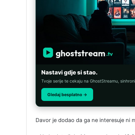
Nastavi gdje si stao.
Tvoje serije te cekaju na GhostStreamu, sinhro
Gledaj besplatno →
Davor je dodao da ga ne interesuje ni