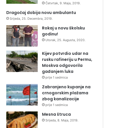
Četvrtak, 9. Maja, 2019.
Dragočaj dobija novu ambulantu
Srijeda, 25. Decembra, 2019.
Rokaj u novu školsku
godinu!
Utorak, 25. Augusta, 2020.
Kijev potvrdio udar na
rusku rafineriju u Permu,
Moskva odgovorila
gađanjem luka
prije 1 sedmica
Zabranjeno kupanje na
crnogorskim plažama
zbog kanalizacije
prije 1 sedmica
Mesna štruca
Srijeda, 8. Maja, 2019.