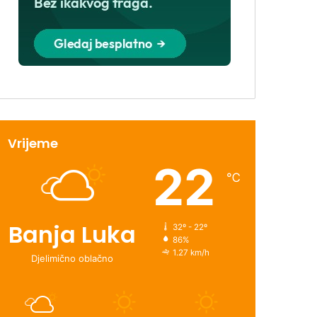
Vrijeme
22
℃
Banja Luka
32º - 22º
86%
1.27 km/h
Djelimično oblačno