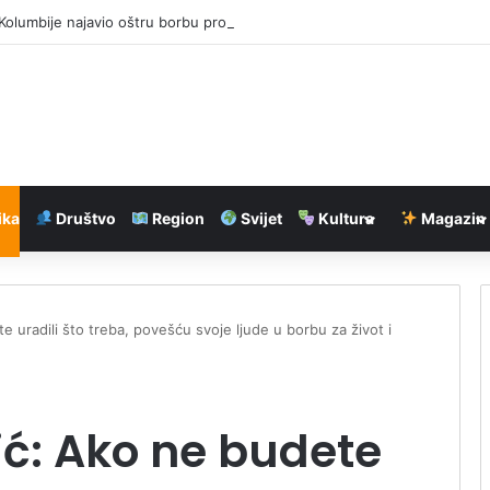
Kolumbije najavio oštru borbu protiv narkokartela, Tramp šalje milijardu 
ika
Društvo
Region
Svijet
Kultura
Magazin
 uradili što treba, povešću svoje ljude u borbu za život i
ć: Ako ne budete