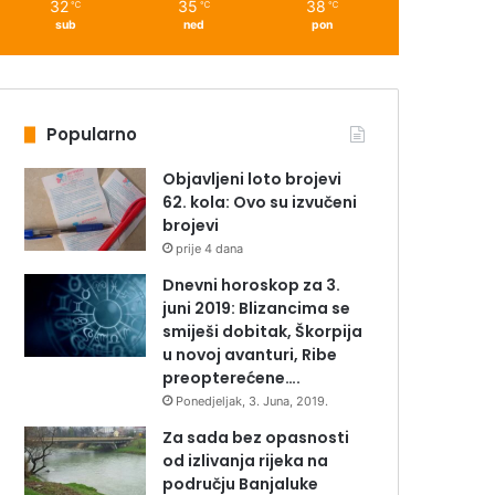
32
35
38
℃
℃
℃
sub
ned
pon
Popularno
Objavljeni loto brojevi
62. kola: Ovo su izvučeni
brojevi
prije 4 dana
Dnevni horoskop za 3.
juni 2019: Blizancima se
smiješi dobitak, Škorpija
u novoj avanturi, Ribe
preopterećene….
Ponedjeljak, 3. Juna, 2019.
Za sada bez opasnosti
od izlivanja rijeka na
području Banjaluke