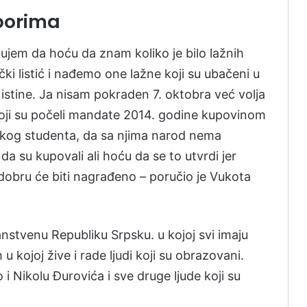
borima
jem da hoću da znam koliko je bilo lažnih
ački listić i nađemo one lažne koji su ubačeni u
istine. Ja nisam pokraden 7. oktobra već volja
oji su počeli mandate 2014. godine kupovinom
učkog studenta, da sa njima narod nema
a su kupovali ali hoću da se to utvrdi jer
dobru će biti nagrađeno – poručio je Vukota
nstvenu Republiku Srpsku. u kojoj svi imaju
 kojoj žive i rade ljudi koji su obrazovani.
 i Nikolu Đurovića i sve druge ljude koji su