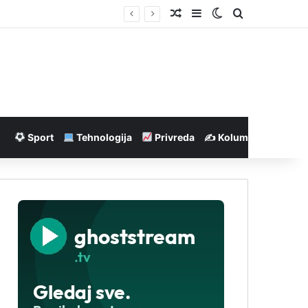
Nasumičan članak
Sidebar
Switch skin
Pretraga
dolara pomoći
Sport
Tehnologija
Privreda
✍️ Kolumne