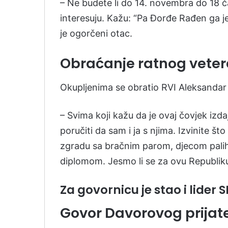
– Ne budete li do 14. novembra do 18 č
interesuju. Kažu: “Pa Đorđe Rađen ga je 
je ogorčeni otac.
Obraćanje ratnog vet
Okupljenima se obratio RVI Aleksandar 
– Svima koji kažu da je ovaj čovjek izda
poručiti da sam i ja s njima. Izvinite š
zgradu sa bračnim parom, djecom palih
diplomom. Jesmo li se za ovu Republiku S
Za govornicu je stao i lide
Govor Davorovog prijate