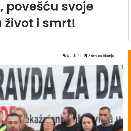
a, povešću svoje
 život i smrt!
0
21
2 minuta čitanja