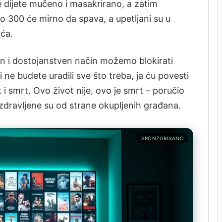
je dijete mučeno i masakrirano, a zatim
o 300 će mirno da spava, a upetljani su u
ća.
an i dostojanstven način možemo blokirati
i ne budete uradili sve što treba, ja ću povesti
t i smrt. Ovo život nije, ovo je smrt – poručio
ozdravljene su od strane okupljenih građana.
SPONZORISANO