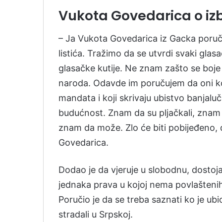
Vukota Govedarica o iz
– Ja Vukota Govedarica iz Gacka poruču
listića. Tražimo da se utvrdi svaki glas
glasačke kutije. Ne znam zašto se boje 
naroda. Odavde im poručujem da oni k
mandata i koji skrivaju ubistvo banjal
budućnost. Znam da su pljačkali, znam d
znam da može. Zlo će biti pobijeđeno, 
Govedarica.
Dodao je da vjeruje u slobodnu, dostoja
jednaka prava u kojoj nema povlaštenih u
Poručio je da se treba saznati ko je ubio
stradali u Srpskoj.