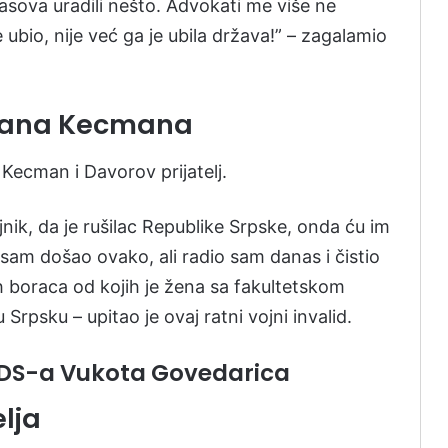
asova uradili nešto. Advokati me više ne
ubio, nije već ga je ubila država!” – zagalamio
erana Kecmana
Kecman i Davorov prijatelj.
jnik, da je rušilac Republike Srpske, onda ću im
to sam došao ovako, ali radio sam danas i čistio
 boraca od kojih je žena sa fakultetskom
rpsku – upitao je ovaj ratni vojni invalid.
r SDS-a Vukota Govedarica
lja