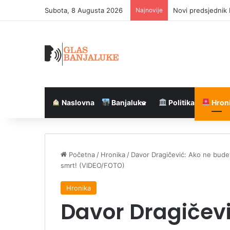
Subota, 8 Augusta 2026
Najnovije
Novi predsjednik 
Naslovna
Banjaluka
Politika
Hron
Početna
/
Hronika
/
Davor Dragičević: Ako ne budete
smrt! (VIDEO/FOTO)
Hronika
Davor Dragičevi