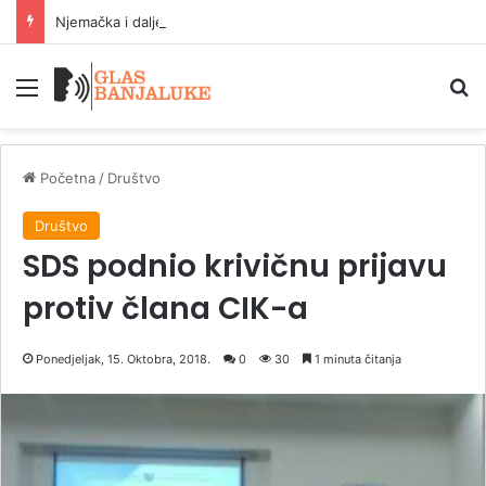
Njemačka i dalje najveća ekonomija EU sa 23,8 odsto BDP-a
Meni
P
Početna
/
Društvo
Društvo
SDS podnio krivičnu prijavu
protiv člana CIK-a
Ponedjeljak, 15. Oktobra, 2018.
0
30
1 minuta čitanja