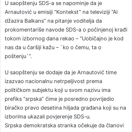
U saopštenju SDS-a se napominje da je
Arnautović u emisiji “Kontekst” na televiziji “Al
džazira Balkans” na pitanje voditelja da
prokomentariše navode SDS-a o počinjenoj krađi
tokom izbornog dana rekao – “Uobičajno je kod
nas da u čaršiji kažu – `ko o čemu, ta o
poštenju`”.
U saopštenju se dodaje da je Arnautović time
izazvao nacionalnu netrpeljivost prema
političkom subjektu koji u svom nazivu ima
prefiks “srpska” čime je posredno povrijedio
biračko pravo desetina hiljada građana koji su na
izborima ukazali povjerenje SDS-u.
Srpska demokratska stranka očekuje da članovi