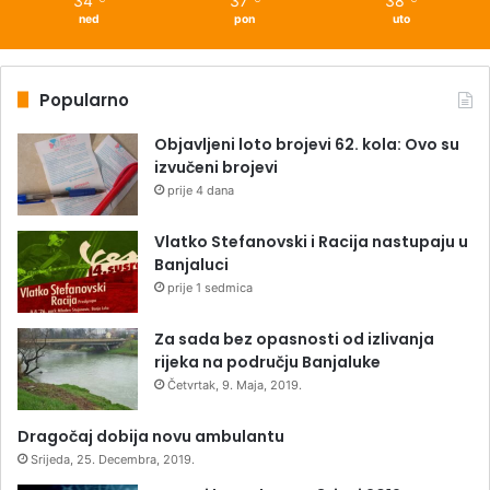
34
37
38
ned
pon
uto
Popularno
Objavljeni loto brojevi 62. kola: Ovo su
izvučeni brojevi
prije 4 dana
Vlatko Stefanovski i Racija nastupaju u
Banjaluci
prije 1 sedmica
Za sada bez opasnosti od izlivanja
rijeka na području Banjaluke
Četvrtak, 9. Maja, 2019.
Dragočaj dobija novu ambulantu
Srijeda, 25. Decembra, 2019.