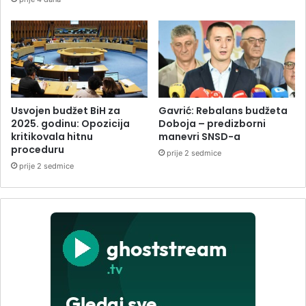
Usvojen budžet BiH za
Gavrić: Rebalans budžeta
2025. godinu: Opozicija
Doboja – predizborni
kritikovala hitnu
manevri SNSD-a
proceduru
prije 2 sedmice
prije 2 sedmice