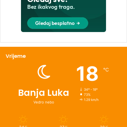
Vrijeme
18
℃
Banja Luka
34º - 18º
73%
1.29 km/h
Vedro nebo
℃
℃
℃