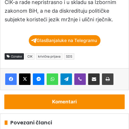
CIK-a rade nepristrasno i u skladu sa Izbornim
zakonom BiH, a ne da diskredituju političke
subjekte koristeći jezik mržnje i ulični rječnik.
GlasBanjaluke na Telegramu
Oznake
CIK
krivična prijava
SDS
Messenger
WhatsApp
Telegram
Viber
Podijeli putem e-pošte
Štampaj
Komentari
Povezani članci