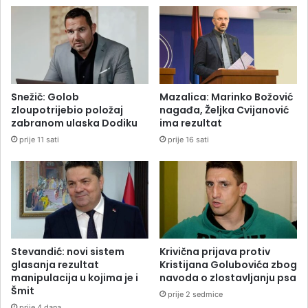
Snežič: Golob
Mazalica: Marinko Božović
zloupotrijebio položaj
nagađa, Željka Cvijanović
zabranom ulaska Dodiku
ima rezultat
prije 11 sati
prije 16 sati
Stevandić: novi sistem
Krivična prijava protiv
glasanja rezultat
Kristijana Golubovića zbog
manipulacija u kojima je i
navoda o zlostavljanju psa
Šmit
prije 2 sedmice
prije 4 dana