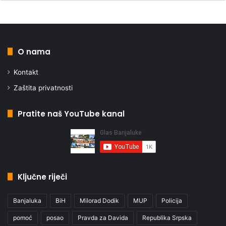
O nama
Kontakt
Zaštita privatnosti
Pratite naš YouTube kanal
Ključne riječi
Banjaluka
BiH
Milorad Dodik
MUP
Policija
pomoć
posao
Pravda za Davida
Republika Srpska