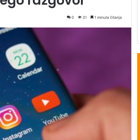
nego razgovor
0
31
1 minuta čitanja