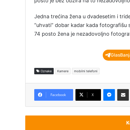
posto je bez obzira na to nezadovoljn
Jedna trećina žena u dvadesetim i tri
“uhvati” dobar kadar kada fotografišu s
74 posto žena je nezadovoljno fotogra
GlasBanj
Oznake
Kamere
mobilni telefoni
Messenger
Podijeli pu
Facebook
X
K