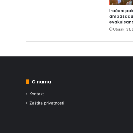
Iračani po
ambasadu 
evakuisan
Utorak, 31.
O nama
Kontakt
Zaštita privatnosti