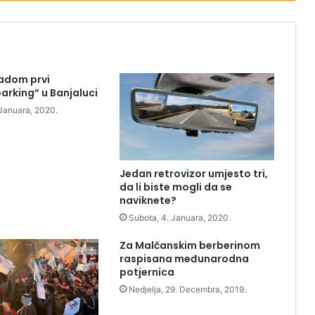
adom prvi
arking” u Banjaluci
 Januara, 2020.
Jedan retrovizor umjesto tri,
da li biste mogli da se
naviknete?
Subota, 4. Januara, 2020.
Za Malčanskim berberinom
raspisana međunarodna
potjernica
Nedjelja, 29. Decembra, 2019.