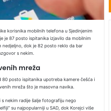
vike korisnika mobilnih telefona u Sjedinjenim
 je 87 posto ispitanika izjavilo da mobilnim
nedjeljno, dok je 82 posto reklo da bar
razgovor s nekim.
venih mreža
od 80 posto ispitanika upotreba kamere češća i
tvenih mreža što je masovna navika.
 s nekim radije šalje fotografiju nego
lfiji” su najpopularniji u SAD, dok Korejci više