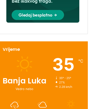
Vrijeme
35
℃
Banja Luka
35º - 25º
27%
2.28 km/h
Vedro nebo