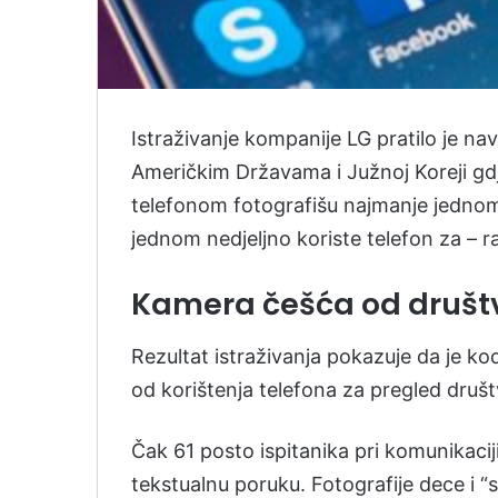
Istraživanje kompanije LG pratilo je na
Američkim Državama i Južnoj Koreji gdje
telefonom fotografišu najmanje jednom 
jednom nedjeljno koriste telefon za – 
Kamera češća od društ
Rezultat istraživanja pokazuje da je k
od korištenja telefona za pregled druš
Čak 61 posto ispitanika pri komunikaciji
tekstualnu poruku. Fotografije dece i “se