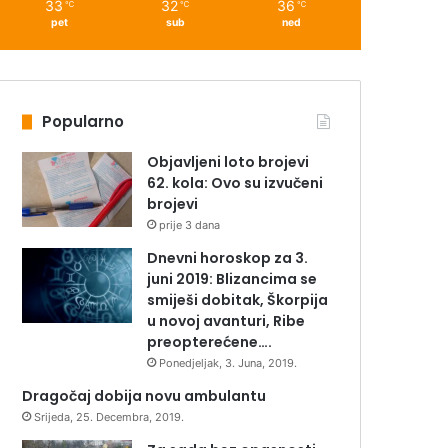
33
32
36
℃
℃
℃
pet
sub
ned
Popularno
Objavljeni loto brojevi
62. kola: Ovo su izvučeni
brojevi
prije 3 dana
Dnevni horoskop za 3.
juni 2019: Blizancima se
smiješi dobitak, Škorpija
u novoj avanturi, Ribe
preopterećene….
Ponedjeljak, 3. Juna, 2019.
Dragočaj dobija novu ambulantu
Srijeda, 25. Decembra, 2019.