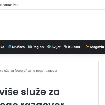
ni centar Potočari ne treba poseban status
ika
Društvo
Region
Svijet
Kultura
Magazin
še služe za fotografisanje nego razgovor
 više služe za