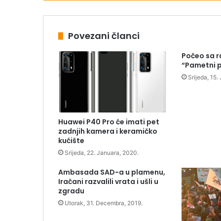
Povezani članci
Počeo sa r
“Pametni p
Srijeda, 15.
Huawei P40 Pro će imati pet
zadnjih kamera i keramičko
kućište
Srijeda, 22. Januara, 2020.
Ambasada SAD-a u plamenu,
Iračani razvalili vrata i ušli u
zgradu
Utorak, 31. Decembra, 2019.