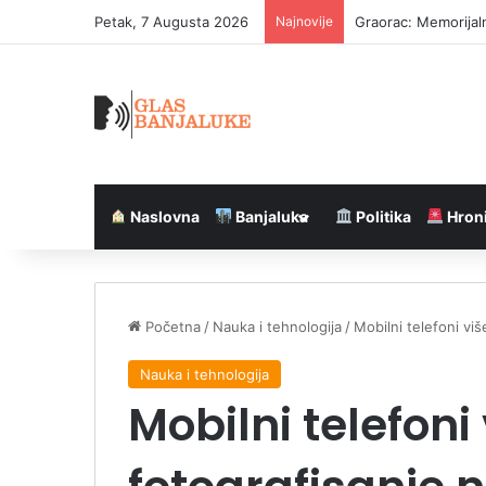
Petak, 7 Augusta 2026
Najnovije
Graorac: Memorijal
Naslovna
Banjaluka
Politika
Hron
Početna
/
Nauka i tehnologija
/
Mobilni telefoni vi
Nauka i tehnologija
Mobilni telefoni