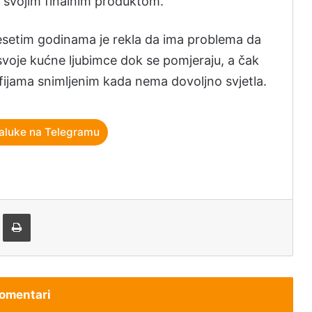
o svojim finalnim produktom.
desetim godinama je rekla da ima problema da
voje kućne ljubimce dok se pomjeraju, a čak
fijama snimljenim kada nema dovoljno svjetla.
aluke na Telegramu
tem e-pošte
Štampaj
omentari