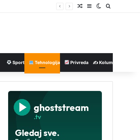
Nasumičan članak
Sidebar
Switch skin
Pretraga
Sport
Tehnologija
Privreda
✍️ Kolumne