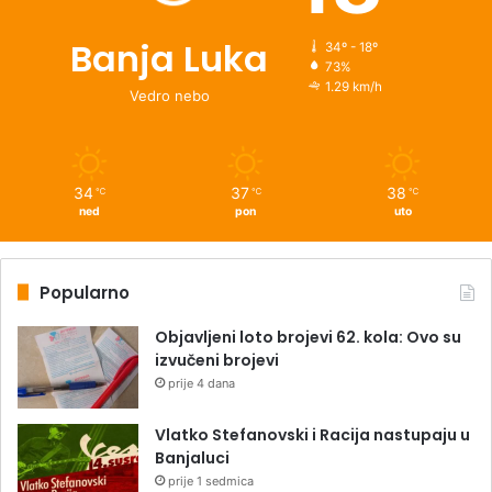
Banja Luka
34º - 18º
73%
1.29 km/h
Vedro nebo
34
37
38
℃
℃
℃
ned
pon
uto
Popularno
Objavljeni loto brojevi 62. kola: Ovo su
izvučeni brojevi
prije 4 dana
Vlatko Stefanovski i Racija nastupaju u
Banjaluci
prije 1 sedmica