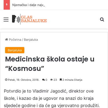
Njemačka i dalje najveća ekonomija EU sa 23,8 odsto BDP-a
Meni
P
Početna
/
Banjaluka
Banjaluka
Medicinska škola ostaje u
“Kosmosu”
Petak, 19. Oktobra, 2018.
0
23
2 minuta čitanja
Potvrdio je to Vladimir Jagodić, direktor ove
škole, i kazao da je ugovor na snazi do kraja
sljedeće godine i da će ga vjerovatno produžiti.