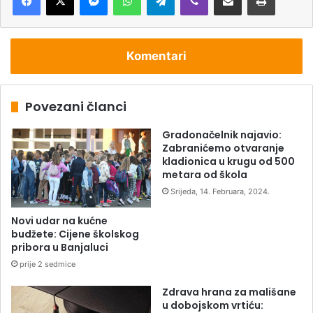
Komentari
Povezani članci
Gradonačelnik najavio:
Zabranićemo otvaranje
kladionica u krugu od 500
metara od škola
Srijeda, 14. Februara, 2024.
Novi udar na kućne
budžete: Cijene školskog
pribora u Banjaluci
prije 2 sedmice
Zdrava hrana za mališane
u dobojskom vrtiću: