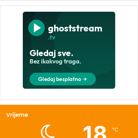
Vrijeme
18
℃