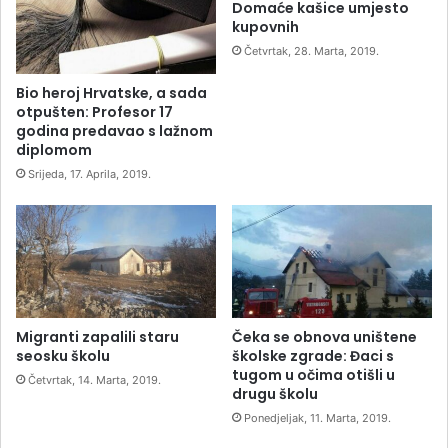
Domaće kašice umjesto
kupovnih
Četvrtak, 28. Marta, 2019.
Bio heroj Hrvatske, a sada
otpušten: Profesor 17
godina predavao s lažnom
diplomom
Srijeda, 17. Aprila, 2019.
Migranti zapalili staru
Čeka se obnova uništene
seosku školu
školske zgrade: Đaci s
tugom u očima otišli u
Četvrtak, 14. Marta, 2019.
drugu školu
Ponedjeljak, 11. Marta, 2019.