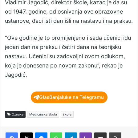
Vladimir Jagodić, direktor škole, kazao je da su
od 1947. godine, od osnivanja ove obrazovne
ustanove, đaci isti dan išli na nastavu i na praksu.
“Ove godine je to promijenjeno i sada učenici idu
jedan dan na praksu i četiri dana na teorijsku
nastavu. Učenici su zadovoljni ovom odlukom,
koja je donesena po novom zakonu”, rekao je
Jagodić.
GlasBanjaluke na Telegramu
Oznake
Medicinska škola
škola
Messenger
WhatsApp
Telegram
Viber
Podijeli putem e-pošte
Štampaj