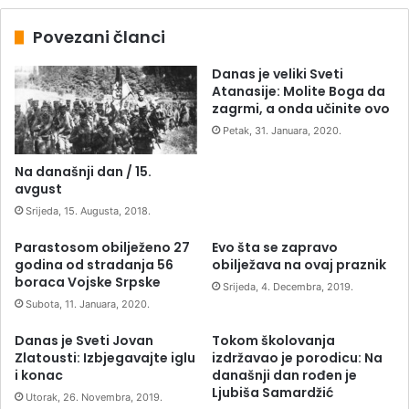
Povezani članci
Danas je veliki Sveti
Atanasije: Molite Boga da
zagrmi, a onda učinite ovo
Petak, 31. Januara, 2020.
Na današnji dan / 15.
avgust
Srijeda, 15. Augusta, 2018.
Parastosom obilježeno 27
Evo šta se zapravo
godina od stradanja 56
obilježava na ovaj praznik
boraca Vojske Srpske
Srijeda, 4. Decembra, 2019.
Subota, 11. Januara, 2020.
Danas je Sveti Jovan
Tokom školovanja
Zlatousti: Izbjegavajte iglu
izdržavao je porodicu: Na
i konac
današnji dan rođen je
Ljubiša Samardžić
Utorak, 26. Novembra, 2019.