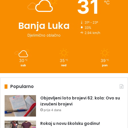
31
℃
Banja Luka
31º - 23º
33%
2.94 km/h
Djelimično oblačno
30
35
39
℃
℃
℃
sub
ned
pon
Popularno
Objavljeni loto brojevi 62. kola: Ovo su
izvučeni brojevi
prije 4 dana
Rokaj u novu školsku godinu!