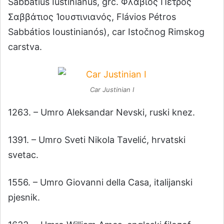
Sabbatius Iustinianus, grč. Φλάβιος Πέτρος
Σαββάτιος Ἰουστινιανός, Flávios Pétros
Sabbátios Ioustinianós), car Istočnog Rimskog
carstva.
Car Justinian I
1263. – Umro Aleksandar Nevski, ruski knez.
1391. – Umro Sveti Nikola Tavelić, hrvatski
svetac.
1556. – Umro Giovanni della Casa, italijanski
pjesnik.