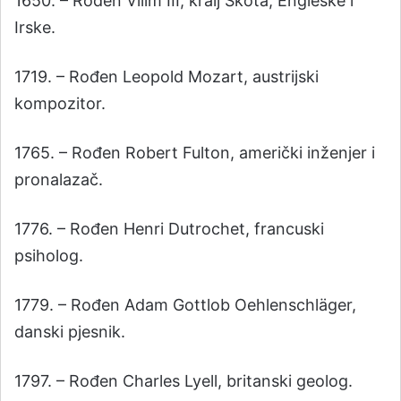
1650. – Rođen Vilim III, kralj Škota, Engleske i
Irske.
1719. – Rođen Leopold Mozart, austrijski
kompozitor.
1765. – Rođen Robert Fulton, američki inženjer i
pronalazač.
1776. – Rođen Henri Dutrochet, francuski
psiholog.
1779. – Rođen Adam Gottlob Oehlenschläger,
danski pjesnik.
1797. – Rođen Charles Lyell, britanski geolog.