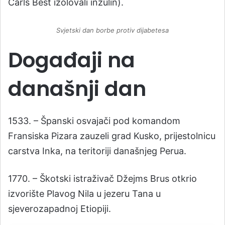
Čarls Best izolovali inzulin).
Svjetski dan borbe protiv dijabetesa
Događaji na
današnji dan
1533. – Španski osvajači pod komandom
Fransiska Pizara zauzeli grad Kusko, prijestolnicu
carstva Inka, na teritoriji današnjeg Perua.
1770. – Škotski istraživač Džejms Brus otkrio
izvorište Plavog Nila u jezeru Tana u
sjeverozapadnoj Etiopiji.