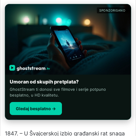
SPONZORISANO
Umoran od skupih pretplata?
GhostStream ti donosi sve filmove i serije potpuno
besplatno, u HD kvalitetu.
Gledaj besplatno →
1847. – U Švajcerskoj izbio građanski rat snaga