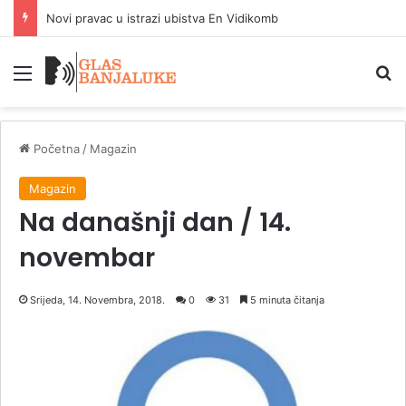
Novi pravac u istrazi ubistva En Vidikomb
Meni
P
Početna
/
Magazin
Magazin
Na današnji dan / 14.
novembar
Srijeda, 14. Novembra, 2018.
0
31
5 minuta čitanja