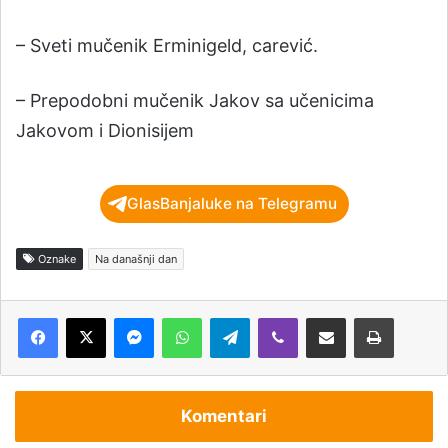
– Sveti mučenik Erminigeld, carević.
– Prepodobni mučenik Jakov sa učenicima
Jakovom i Dionisijem
GlasBanjaluke na Telegramu
Oznake
Na današnji dan
Messenger
WhatsApp
Telegram
Viber
Podijeli putem e-pošte
Štampaj
Komentari