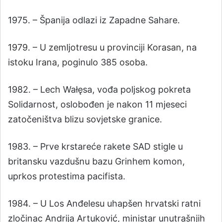
1975. – Španija odlazi iz Zapadne Sahare.
1979. – U zemljotresu u provinciji Korasan, na
istoku Irana, poginulo 385 osoba.
1982. – Lech Wałęsa, vođa poljskog pokreta
Solidarnost, oslobođen je nakon 11 mjeseci
zatočeništva blizu sovjetske granice.
1983. – Prve krstareće rakete SAD stigle u
britansku vazdušnu bazu Grinhem komon,
uprkos protestima pacifista.
1984. – U Los Anđelesu uhapšen hrvatski ratni
zločinac Andrija Artuković, ministar unutrašnjih