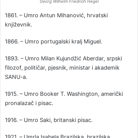
Georg Wilhelm Friedrich Hegel
1861. – Umro Antun Mihanović, hrvatski
književnik.
1866. – Umro portugalski kralj Miguel.
1893. – Umro Milan Kujundžić Aberdar, srpski
filozof, političar, pjesnik, ministar i akademik
SANU-a.
1915. – Umro Booker T. Washington, američki
pronalazač i pisac.
1916. – Umro Saki, britanski pisac.
1921. – Umrla Isabela Brazilska, brazilska