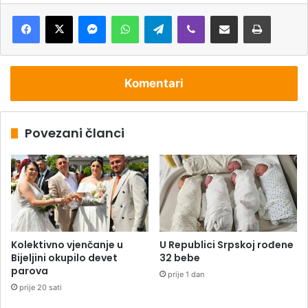
Messenger
WhatsApp
Telegram
Viber
Podijeli putem e-pošte
Štampaj
Komentari
Povezani članci
Kolektivno vjenčanje u
U Republici Srpskoj rođene
Bijeljini okupilo devet
32 bebe
parova
prije 1 dan
prije 20 sati