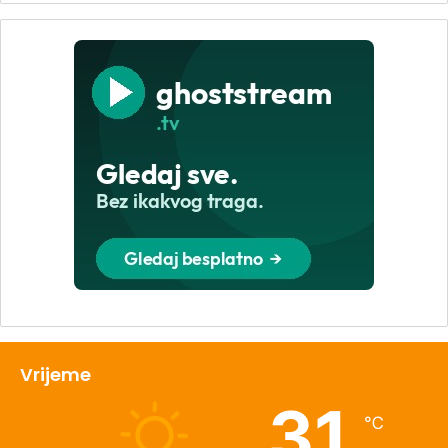
Vrijeme
31
℃