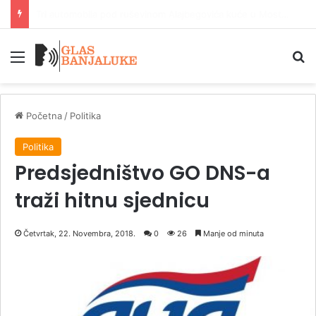
Ljeto na Vrbasu potvrdilo poziciju Banjaluke
Meni
P
Početna
/
Politika
Politika
Predsjedništvo GO DNS-a
traži hitnu sjednicu
Četvrtak, 22. Novembra, 2018.
0
26
Manje od minuta