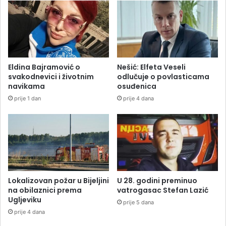
Eldina Bajramović o
Nešić: Elfeta Veseli
svakodnevici i životnim
odlučuje o povlasticama
navikama
osuđenica
prije 1 dan
prije 4 dana
Lokalizovan požar u Bijeljini
U 28. godini preminuo
na obilaznici prema
vatrogasac Stefan Lazić
Ugljeviku
prije 5 dana
prije 4 dana