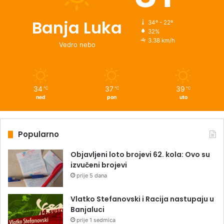
Banja Luka
34º - 22º
32%
3.38 km/h
Vedro nebo
34
37
39
℃
℃
℃
ned
pon
uto
Popularno
Objavljeni loto brojevi 62. kola: Ovo su
izvučeni brojevi
prije 5 dana
Vlatko Stefanovski i Racija nastupaju u
Banjaluci
prije 1 sedmica