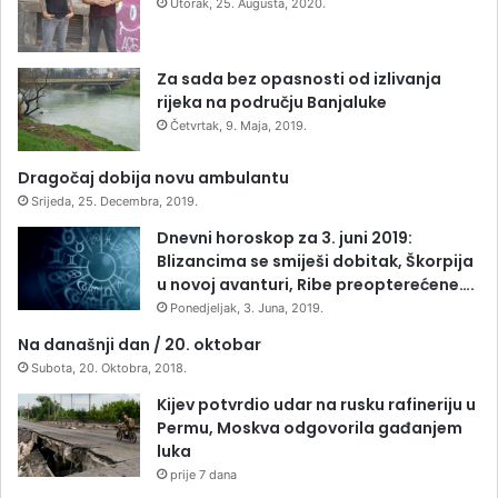
Utorak, 25. Augusta, 2020.
Za sada bez opasnosti od izlivanja
rijeka na području Banjaluke
Četvrtak, 9. Maja, 2019.
Dragočaj dobija novu ambulantu
Srijeda, 25. Decembra, 2019.
Dnevni horoskop za 3. juni 2019:
Blizancima se smiješi dobitak, Škorpija
u novoj avanturi, Ribe preopterećene….
Ponedjeljak, 3. Juna, 2019.
Na današnji dan / 20. oktobar
Subota, 20. Oktobra, 2018.
Kijev potvrdio udar na rusku rafineriju u
Permu, Moskva odgovorila gađanjem
luka
prije 7 dana