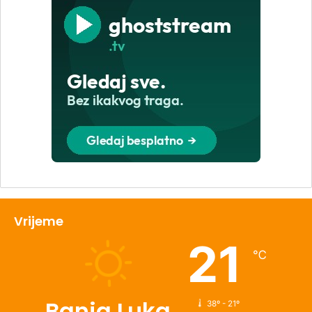
Vrijeme
21
℃
Banja Luka
38º - 21º