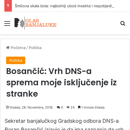
Šmitova skala bola: najbolniji ubod insekta i nepobjedivi šahovski motori
Meni
P
Početna
/
Politika
Politika
Bosančić: Vrh DNS-a
sprema moje isključenje iz
stranke
Srijeda, 28. Novembra, 2018.
0
24
1 minuta čitanja
Sekretar banjalučkog Gradskog odbora DNS-a
Boran Bosančić izjavio je da ima saznanja da vrh