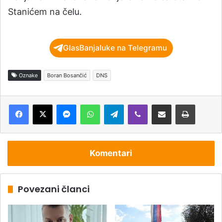
Stanićem na čelu.
GlasBanjaluke na Telegramu
Oznake
Boran Bosančić
DNS
Messenger
WhatsApp
Telegram
Viber
Podijeli putem e-pošte
Štampaj
Komentari
Povezani članci