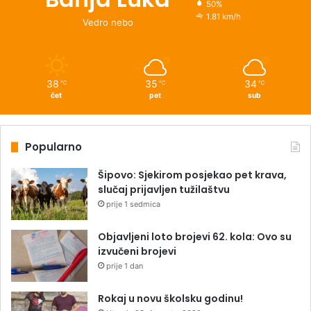
50%
1.81 km/h
Vedro nebo
38
35
34
℃
℃
℃
čet
pet
sub
Popularno
Šipovo: Sjekirom posjekao pet krava,
slučaj prijavljen tužilaštvu
prije 1 sedmica
Objavljeni loto brojevi 62. kola: Ovo su
izvučeni brojevi
prije 1 dan
Rokaj u novu školsku godinu!