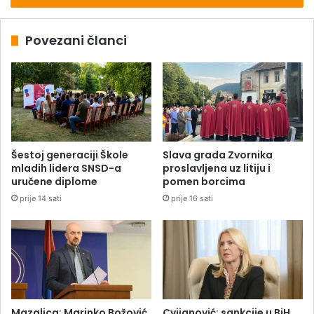
Povezani članci
Šestoj generaciji Škole
Slava grada Zvornika
mladih lidera SNSD-a
proslavljena uz litiju i
uručene diplome
pomen borcima
prije 14 sati
prije 16 sati
Mazalica: Marinko Božović
Cvijanović: sankcije u BiH