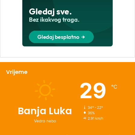
Vrijeme
29
℃
Banja Luka
34º - 22º
36%
2.91 km/h
Vedro nebo