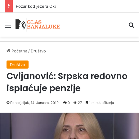
Požar kod jezera Okanagan: Evakuacija više od 20.000 ljudi
Meni
P
Početna
/
Društvo
Društvo
Cvijanović: Srpska redovno
isplaćuje penzije
Ponedjeljak, 14. Januara, 2019.
0
27
1 minuta čitanja