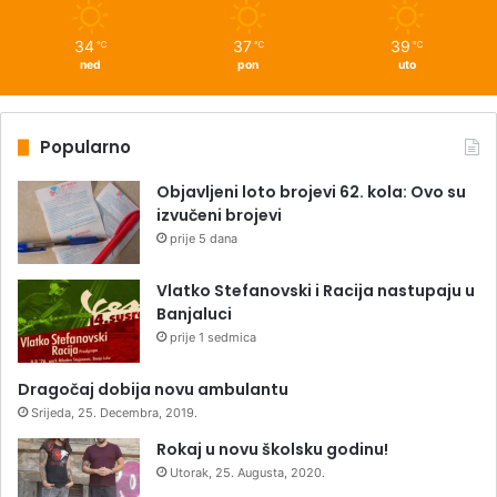
34
37
39
℃
℃
℃
ned
pon
uto
Popularno
Objavljeni loto brojevi 62. kola: Ovo su
izvučeni brojevi
prije 5 dana
Vlatko Stefanovski i Racija nastupaju u
Banjaluci
prije 1 sedmica
Dragočaj dobija novu ambulantu
Srijeda, 25. Decembra, 2019.
Rokaj u novu školsku godinu!
Utorak, 25. Augusta, 2020.