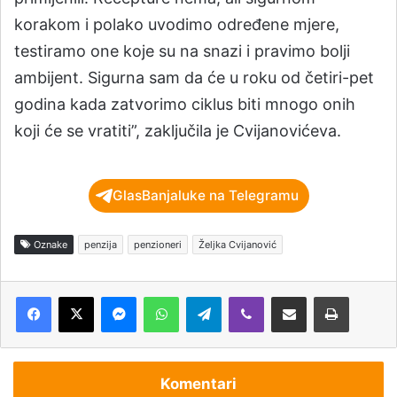
korakom i polako uvodimo određene mjere,
testiramo one koje su na snazi i pravimo bolji
ambijent. Sigurna sam da će u roku od četiri-pet
godina kada zatvorimo ciklus biti mnogo onih
koji će se vratiti”, zaključila je Cvijanovićeva.
GlasBanjaluke na Telegramu
Oznake
penzija
penzioneri
Željka Cvijanović
Messenger
WhatsApp
Telegram
Viber
Podijeli putem e-pošte
Štampaj
Komentari