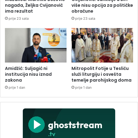
nagađa, Željka Cvijanović
više nisu opcija za političke
ima rezultat
obračune
prije 23 sata
prije 23 sata
Amidžić: Suljagić ni
Mitropolit Fotije u Tesliću
institucija nisu iznad
služi liturgiju i osvešta
zakona
temelje parohijskog doma
prije 1 dan
prije 1 dan