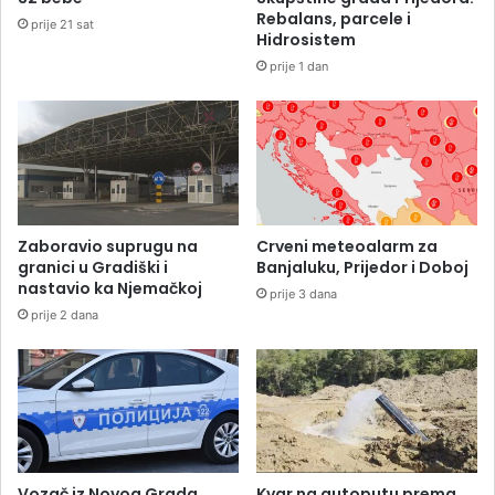
Rebalans, parcele i
prije 21 sat
Hidrosistem
prije 1 dan
Zaboravio suprugu na
Crveni meteoalarm za
granici u Gradiški i
Banjaluku, Prijedor i Doboj
nastavio ka Njemačkoj
prije 3 dana
prije 2 dana
Vozač iz Novog Grada
Kvar na autoputu prema