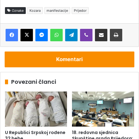
Oznake
Kozara
manifestacije
Prijedor
Messenger
WhatsApp
Telegram
Viber
Podijeli putem e-pošte
Štampaj
Komentari
Povezani članci
U Republici Srpskoj rođene
18. redovna sjednica
32 bebe
Skupštine grada Prijedora: