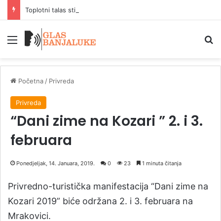
Toplotni talas stiže, temperature i do 41 stepen
Meni
P
Početna
/
Privreda
Privreda
“Dani zime na Kozari ” 2. i 3.
februara
Ponedjeljak, 14. Januara, 2019.
0
23
1 minuta čitanja
Privredno-turistička manifestacija “Dani zime na
Kozari 2019” biće održana 2. i 3. februara na
Mrakovici.