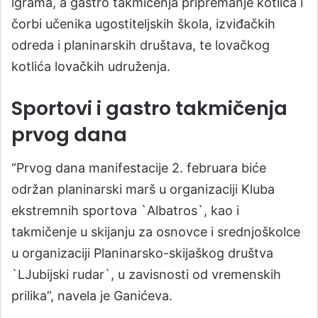
igrama, a gastro takmičenja pripremanje kotlića i
čorbi učenika ugostiteljskih škola, izviđačkih
odreda i planinarskih društava, te lovačkog
kotlića lovačkih udruženja.
Sportovi i gastro takmičenja
prvog dana
“Prvog dana manifestacije 2. februara biće
održan planinarski marš u organizaciji Kluba
ekstremnih sportova `Albatros`, kao i
takmičenje u skijanju za osnovce i srednjoškolce
u organizaciji Planinarsko-skijaškog društva
`LJubijski rudar`, u zavisnosti od vremenskih
prilika”, navela je Ganićeva.