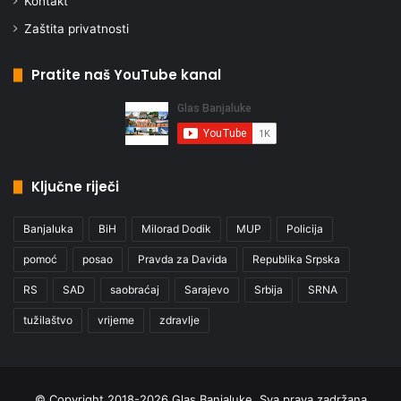
Kontakt
Zaštita privatnosti
Pratite naš YouTube kanal
Ključne riječi
Banjaluka
BiH
Milorad Dodik
MUP
Policija
pomoć
posao
Pravda za Davida
Republika Srpska
RS
SAD
saobraćaj
Sarajevo
Srbija
SRNA
tužilaštvo
vrijeme
zdravlje
© Copyright 2018-2026 Glas Banjaluke, Sva prava zadržana