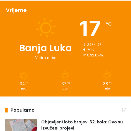
Vrijeme
17
℃
Banja Luka
34º - 17º
79%
0.92 km/h
Vedro nebo
34
37
38
℃
℃
℃
ned
pon
uto
Popularno
Objavljeni loto brojevi 62. kola: Ovo su
izvučeni brojevi